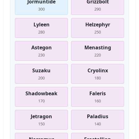
Jormuntide
Grizzbolt
300
290
Lyleen
Helzephyr
280
250
Astegon
Menasting
230
220
Suzaku
Cryolinx
200
180
Shadowbeak
Faleris
170
160
Jetragon
Paladius
150
140