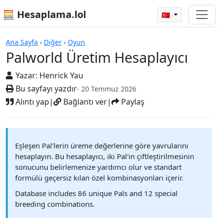
🧮 Hesaplama.lol
🇹🇷
Hesap Makineleri
Ana Sayfa
›
Diğer
›
Oyun
Palworld Üretim Hesaplayıcı
Yazar:
Henrick Yau
Bu sayfayı yazdır
- 20 Temmuz 2026
Alıntı yap
|
Bağlantı ver
|
Paylaş
Eşleşen Pal'lerin üreme değerlerine göre yavrularını
hesaplayın. Bu hesaplayıcı, iki Pal'in çiftleştirilmesinin
sonucunu belirlemenize yardımcı olur ve standart
formülü geçersiz kılan özel kombinasyonları içerir.
Database includes 86 unique Pals and 12 special
breeding combinations.