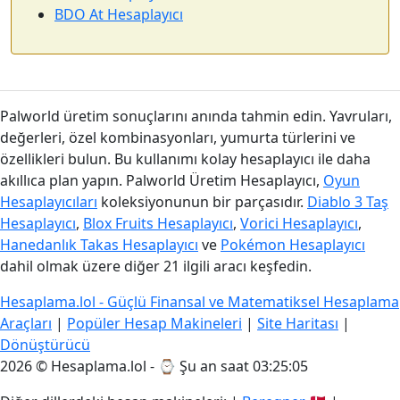
BDO At Hesaplayıcı
Palworld üretim sonuçlarını anında tahmin edin. Yavruları,
değerleri, özel kombinasyonları, yumurta türlerini ve
özellikleri bulun. Bu kullanımı kolay hesaplayıcı ile daha
akıllıca plan yapın. Palworld Üretim Hesaplayıcı,
Oyun
Hesaplayıcıları
koleksiyonunun bir parçasıdır.
Diablo 3 Taş
Hesaplayıcı
,
Blox Fruits Hesaplayıcı
,
Vorici Hesaplayıcı
,
Hanedanlık Takas Hesaplayıcı
ve
Pokémon Hesaplayıcı
dahil olmak üzere diğer 21 ilgili aracı keşfedin.
Hesaplama.lol - Güçlü Finansal ve Matematiksel Hesaplama
Araçları
|
Popüler Hesap Makineleri
|
Site Haritası
|
Dönüştürücü
2026 © Hesaplama.lol - ⌚
Şu an saat 03:25:06