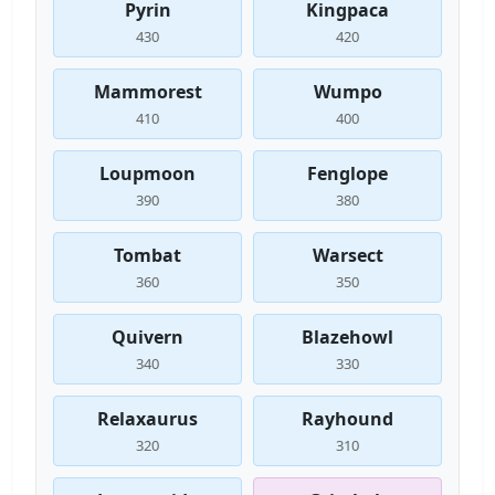
Pyrin
Kingpaca
430
420
Mammorest
Wumpo
410
400
Loupmoon
Fenglope
390
380
Tombat
Warsect
360
350
Quivern
Blazehowl
340
330
Relaxaurus
Rayhound
320
310