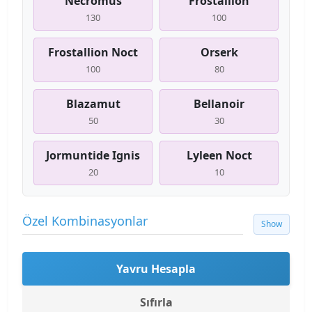
Necromus
Frostallion
130
100
Frostallion Noct
Orserk
100
80
Blazamut
Bellanoir
50
30
Jormuntide Ignis
Lyleen Noct
20
10
Özel Kombinasyonlar
Show
Yavru Hesapla
Sıfırla