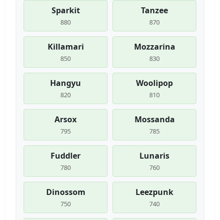
Sparkit
Tanzee
880
870
Killamari
Mozzarina
850
830
Hangyu
Woolipop
820
810
Arsox
Mossanda
795
785
Fuddler
Lunaris
780
760
Dinossom
Leezpunk
750
740