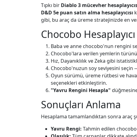
Tıpkı bir
Diablo 3 mücevher hesaplayıcıs
D&D 5e puan satın alma hesaplayıcısı
k
gibi, bu araç da üreme stratejinizde en ve
Chocobo Hesaplayıcı N
Baba ve anne chocobo'nun rengini se
Chocobo'lara verilen yemlerin türünü 
Hız, Dayanıklılık ve Zeka gibi istatistik
Chocobo'nuzun soy seviyesini seçin — 
Oyun sürümü, üreme rütbesi ve hava d
seçenekleri etkinleştirin.
"Yavru Rengini Hesapla"
düğmesine 
Sonuçları Anlama
Hesaplama tamamlandıktan sonra araç şu b
Yavru Rengi:
Tahmin edilen chocobo 
Olasılık:
Tüm çarpanlar dikkate alındı