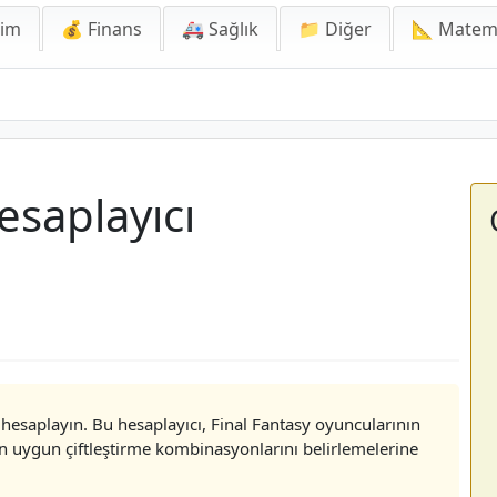
lim
💰 Finans
🚑 Sağlık
📁 Diğer
📐 Matem
saplayıcı
i hesaplayın. Bu hesaplayıcı, Final Fantasy oyuncularının
en uygun çiftleştirme kombinasyonlarını belirlemelerine