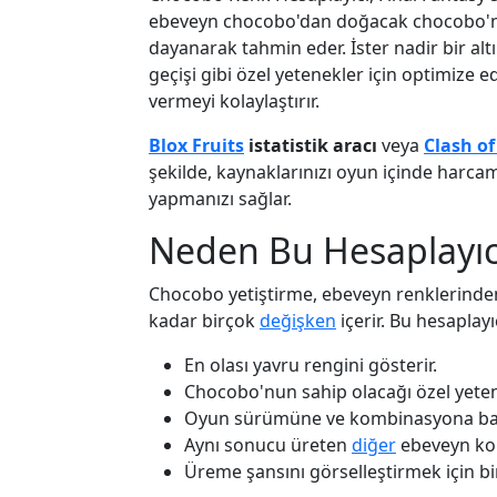
ebeveyn chocobo'dan doğacak chocobo'nun r
dayanarak tahmin eder. İster nadir bir al
geçişi gibi özel yetenekler için optimize 
vermeyi kolaylaştırır.
Blox Fruits
istatistik aracı
veya
Clash of
şekilde, kaynaklarınızı oyun içinde harca
yapmanızı sağlar.
Neden Bu Hesaplayıcı
Chocobo yetiştirme, ebeveyn renklerinden 
kadar birçok
değişken
içerir. Bu hesaplay
En olası yavru rengini gösterir.
Chocobo'nun sahip olacağı özel yetene
Oyun sürümüne ve kombinasyona bağl
Aynı sonucu üreten
diğer
ebeveyn kom
Üreme şansını görselleştirmek için b