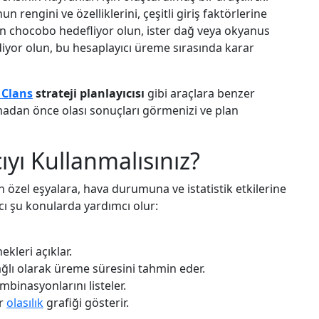
engini ve özelliklerini, çeşitli giriş faktörlerine
tın chocobo hedefliyor olun, ister dağ veya okyanus
ediyor olun, bu hesaplayıcı üreme sırasında karar
 Clans
strateji planlayıcısı
gibi araçlara benzer
madan önce olası sonuçları görmenizi ve plan
yı Kullanmalısınız?
özel eşyalara, hava durumuna ve istatistik etkilerine
ıcı şu konularda yardımcı olur:
kleri açıklar.
ı olarak üreme süresini tahmin eder.
binasyonlarını listeler.
ir
olasılık
grafiği gösterir.