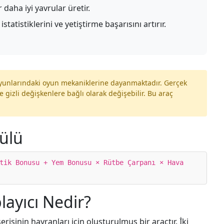
aha iyi yavrular üretir.
tistiklerini ve yetiştirme başarısını artırır.
 oyunlarındaki oyun mekaniklerine dayanmaktadır. Gerçek
e gizli değişkenlere bağlı olarak değişebilir. Bu araç
ülü
tik Bonusu + Yem Bonusu × Rütbe Çarpanı × Hava
ayıcı Nedir?
isinin hayranları için oluşturulmuş bir araçtır. İki