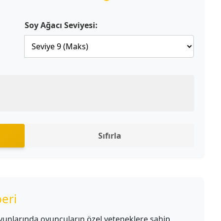
Soy Ağacı Seviyesi:
Sıfırla
eri
 oyunlarında oyuncuların özel yeteneklere sahip