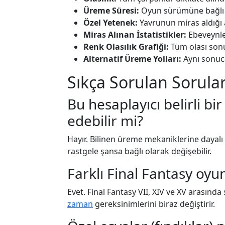
Üreme Süresi:
Oyun sürümüne bağlı o
Özel Yetenek:
Yavrunun miras aldığı a
Miras Alınan İstatistikler:
Ebeveynle
Renk Olasılık Grafiği:
Tüm olası sonu
Alternatif Üreme Yolları:
Aynı sonuc
Sıkça Sorulan Sorular
Bu hesaplayıcı belirli bi
edebilir mi?
Hayır. Bilinen üreme mekaniklerine dayalı 
rastgele şansa bağlı olarak değişebilir.
Farklı Final Fantasy oyu
Evet. Final Fantasy VII, XIV ve XV arasınd
zaman
gereksinimlerini biraz değiştirir.