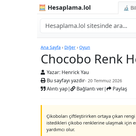
🧮 Hesaplama.lol
🔬 Bi
Hesap Makineleri
Ana Sayfa
›
Diğer
›
Oyun
Chocobo Renk He
Yazar:
Henrick Yau
Bu sayfayı yazdır
- 20 Temmuz 2026
Alıntı yap
|
Bağlantı ver
|
Paylaş
Çikoboları çiftleştirirken ortaya çıkan reng
istedikleri çikobo renklerine ulaşmak için 
yardımcı olur.