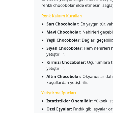
renkli chocobolar elde etmesini sağla
Renk Kalıtım Kuralları
Sarı Chocobolar:
En yaygın tür, va
Mavi Chocobolar:
Nehirleri geçebili
Yeşil Chocobolar:
Dağları geçebilir,
Siyah Chocobolar:
Hem nehirleri he
yetiştirilir.
Kırmızı Chocobolar:
Uçurumlara tı
yetiştirilir.
Altın Chocobolar:
Okyanuslar dahil 
koşullardan yetiştirilir.
Yetiştirme İpuçları
İstatistikler Önemlidir:
Yüksek ista
Özel Eşyalar:
Fındık gibi eşyalar ort