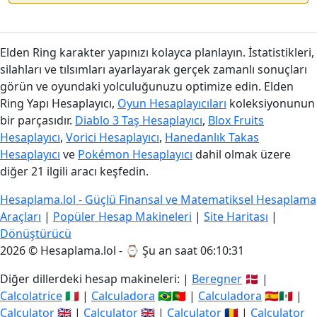
Elden Ring karakter yapınızı kolayca planlayın. İstatistikleri,
silahları ve tılsımları ayarlayarak gerçek zamanlı sonuçları
görün ve oyundaki yolculuğunuzu optimize edin. Elden
Ring Yapı Hesaplayıcı,
Oyun Hesaplayıcıları
koleksiyonunun
bir parçasıdır.
Diablo 3 Taş Hesaplayıcı
,
Blox Fruits
Hesaplayıcı
,
Vorici Hesaplayıcı
,
Hanedanlık Takas
Hesaplayıcı
ve
Pokémon Hesaplayıcı
dahil olmak üzere
diğer 21 ilgili aracı keşfedin.
Hesaplama.lol - Güçlü Finansal ve Matematiksel Hesaplama
Araçları
|
Popüler Hesap Makineleri
|
Site Haritası
|
Dönüştürücü
2026 © Hesaplama.lol - ⌚
Şu an saat 06:10:31
Diğer dillerdeki hesap makineleri: |
Beregner
🇩🇰 |
Calcolatrice
🇮🇹 |
Calculadora
🇧🇷🇵🇹 |
Calculadora
🇪🇸🇲🇽 |
Calculator
🇬🇧 |
Calculator
🇬🇧 |
Calculator
🇷🇴 |
Calculator