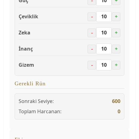
Güç
-
+
Çeviklik
-
+
Zeka
-
+
İnanç
-
+
Gizem
-
+
Gerekli Rün
Sonraki Seviye:
600
Toplam Harcanan:
0