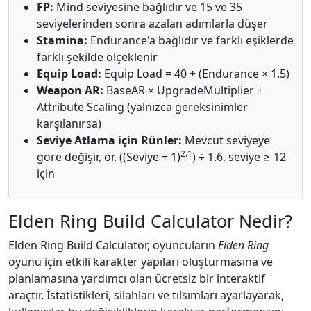
FP:
Mind seviyesine bağlıdır ve 15 ve 35
seviyelerinden sonra azalan adımlarla düşer
Stamina:
Endurance'a bağlıdır ve farklı eşiklerde
farklı şekilde ölçeklenir
Equip Load:
Equip Load = 40 + (Endurance × 1.5)
Weapon AR:
BaseAR × UpgradeMultiplier +
Attribute Scaling (yalnızca gereksinimler
karşılanırsa)
Seviye Atlama için Rünler:
Mevcut seviyeye
2.1
göre değişir, ör. ((Seviye + 1)
) ÷ 1.6, seviye ≥ 12
için
Elden Ring Build Calculator Nedir?
Elden Ring Build Calculator, oyuncuların
Elden Ring
oyunu için etkili karakter yapıları oluşturmasına ve
planlamasına yardımcı olan ücretsiz bir interaktif
araçtır. İstatistikleri, silahları ve tılsımları ayarlayarak,