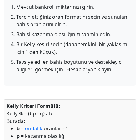
Mevcut bankroll miktarınızı girin.
Tercih ettiğiniz oran formatını seçin ve sunulan
bahis oranlarını girin.
Bahisi kazanma olasılığınızı tahmin edin.
Bir Kelly kesiri seçin (daha temkinli bir yaklaşım
için 1'den küçük).
Tavsiye edilen bahis boyutunu ve destekleyici
bilgileri görmek için "Hesapla"ya tıklayın.
Kelly Kriteri Formülü:
Kelly % = (bp - q) / b
Burada:
b
=
ondalık
oranlar - 1
p
= kazanma olasılığı