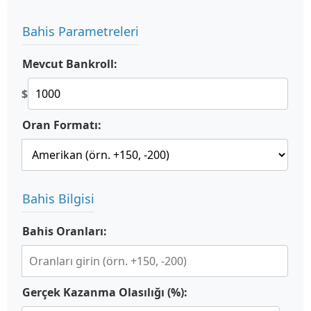
Bahis Parametreleri
Mevcut Bankroll:
$
Oran Formatı:
Bahis Bilgisi
Bahis Oranları:
Gerçek Kazanma Olasılığı (%):