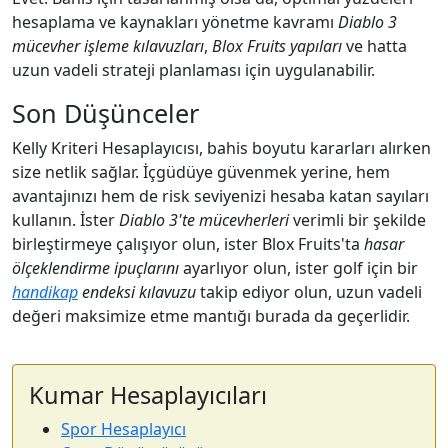
hesaplama ve kaynakları yönetme kavramı
Diablo 3
mücevher işleme kılavuzları
,
Blox Fruits yapıları
ve hatta
uzun vadeli strateji planlaması için uygulanabilir.
Son Düşünceler
Kelly Kriteri Hesaplayıcısı, bahis boyutu kararları alırken
size netlik sağlar. İçgüdüye güvenmek yerine, hem
avantajınızı hem de risk seviyenizi hesaba katan sayıları
kullanın. İster
Diablo 3'te mücevherleri
verimli bir şekilde
birleştirmeye çalışıyor olun, ister Blox Fruits'ta
hasar
ölçeklendirme ipuçlarını
ayarlıyor olun, ister golf için bir
handikap
endeksi kılavuzu
takip ediyor olun, uzun vadeli
değeri maksimize etme mantığı burada da geçerlidir.
Kumar Hesaplayıcıları
Spor Hesaplayıcı