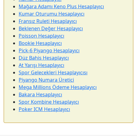
Mağara Adamı Keno Plus Hesaplayıcı
Kumar Oturumu Hesaplayıcı
Fransız Ruleti Hesaplayıcı
Beklenen Değer Hesaplayıcı
Poisson Hesaplayıcı
Bookie Hesaplayıcı
Pick-6 Piyango Hesaplayıcı
Düz Bahis Hesaplayıcı
At Yarışı Hesaplayıcı
Spor Gelecekleri Hesaplayıcısı
Piyango Numara Üretici
Mega Millions Ödeme Hesaplayıcı
Bakara Hesaplayıcı
Spor Kombine Hesaplayıcı
Poker ICM Hesaplayıcı