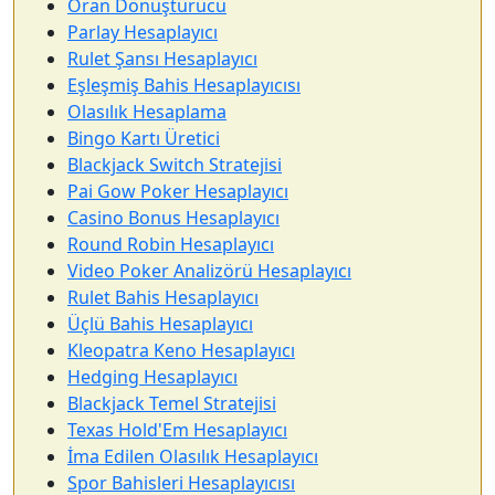
Oran Dönüştürücü
Parlay Hesaplayıcı
Rulet Şansı Hesaplayıcı
Eşleşmiş Bahis Hesaplayıcısı
Olasılık Hesaplama
Bingo Kartı Üretici
Blackjack Switch Stratejisi
Pai Gow Poker Hesaplayıcı
Casino Bonus Hesaplayıcı
Round Robin Hesaplayıcı
Video Poker Analizörü Hesaplayıcı
Rulet Bahis Hesaplayıcı
Üçlü Bahis Hesaplayıcı
Kleopatra Keno Hesaplayıcı
Hedging Hesaplayıcı
Blackjack Temel Stratejisi
Texas Hold'Em Hesaplayıcı
İma Edilen Olasılık Hesaplayıcı
Spor Bahisleri Hesaplayıcısı