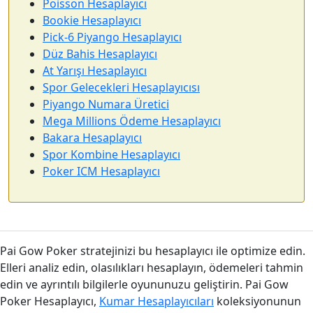
Poisson Hesaplayıcı
Bookie Hesaplayıcı
Pick-6 Piyango Hesaplayıcı
Düz Bahis Hesaplayıcı
At Yarışı Hesaplayıcı
Spor Gelecekleri Hesaplayıcısı
Piyango Numara Üretici
Mega Millions Ödeme Hesaplayıcı
Bakara Hesaplayıcı
Spor Kombine Hesaplayıcı
Poker ICM Hesaplayıcı
Pai Gow Poker stratejinizi bu hesaplayıcı ile optimize edin.
Elleri analiz edin, olasılıkları hesaplayın, ödemeleri tahmin
edin ve ayrıntılı bilgilerle oyununuzu geliştirin. Pai Gow
Poker Hesaplayıcı,
Kumar Hesaplayıcıları
koleksiyonunun