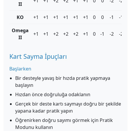
+1
+1
+2
+2
+1
+1
0
0
-2
-2
-
II
KO
+1
+1
+1
+1
+1
+1
0
0
-1
-1
-
Omega
+1
+1
+2
+2
+2
+1
0
-1
-2
-2
-
II
Kart Sayma İpuçları
Başlarken
Bir desteyle yavaş bir hızda pratik yapmaya
başlayın
Hızdan önce doğruluğa odaklanın
Gerçek bir deste kartı saymayı doğru bir şekilde
yapana kadar pratik yapın
Öğrenirken doğru sayımı görmek için Pratik
Modunu kullanın