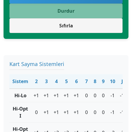
Durdur
Sıfırla
Kart Sayma Sistemleri
Sistem
2
3
4
5
6
7
8
9
10
J
Hi-Lo
+1
+1
+1
+1
+1
0
0
0
-1
-1
-
Hi-Opt
0
+1
+1
+1
+1
0
0
0
-1
-1
-
I
Hi-Opt