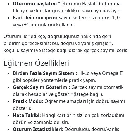
Oturumu başlatın:
"Oturumu Başlat" butonuna
tıklayın ve kartlar gösterildikçe saymaya başlayın.
Kart değerini girin:
Sayım sisteminize göre -1, 0
veya +1 butonlarını kullanın.
Oturum ilerledikçe, doğruluğunuz hakkında geri
bildirim göreceksiniz; bu, doğru ve yanlış girişleri,
koşullu sayımı ve isteğe bağlı olarak gerçek sayımı içerir.
Eğitmen Özellikleri
Birden Fazla Sayım Sistemi:
Hi-Lo veya Omega II
gibi popüler yöntemlerle pratik yapın.
Gerçek Sayım Gösterimi:
Gerçek sayımı otomatik
olarak hesaplar ve gösterir (isteğe bağlı).
Pratik Modu:
Öğrenme amaçları için doğru sayımı
gösterir.
Hata Takibi:
Hangi kartların sizi en çok zorladığını
görün ve zamanla gelişin.
Oturum İstatistikleri:
Doğruluğu, doğru/yanlış