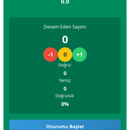
0.0
Devam Eden Sayım:
0
-1
0
+1
Doğru:
0
Yanlış:
0
Doğruluk:
0%
Oturumu Başlat