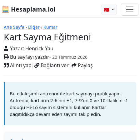
🧮 Hesaplama.lol
🇹🇷
Hesap Makineleri
Ana Sayfa
›
Diğer
›
Kumar
Kart Sayma Eğitmeni
Yazar:
Henrick Yau
Bu sayfayı yazdır
- 20 Temmuz 2026
Alıntı yap
|
Bağlantı ver
|
Paylaş
Bu etkileşimli antrenör ile kart saymayı pratik yapın.
Antrenör, kartların 2-6'nın +1, 7-9'un 0 ve 10-İkilik'in -1
olduğu Hi-Lo sayım sistemini kullanır. Kartlar
dağıtıldıkça devam eden sayımı takip edin.