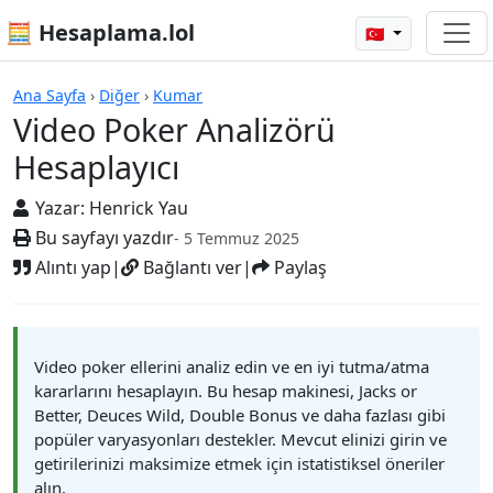
🧮 Hesaplama.lol
🇹🇷
Hesap Makineleri
Ana Sayfa
›
Diğer
›
Kumar
Video Poker Analizörü
Hesaplayıcı
Yazar:
Henrick Yau
Bu sayfayı yazdır
- 5 Temmuz 2025
Alıntı yap
|
Bağlantı ver
|
Paylaş
Video poker ellerini analiz edin ve en iyi tutma/atma
kararlarını hesaplayın. Bu hesap makinesi, Jacks or
Better, Deuces Wild, Double Bonus ve daha fazlası gibi
popüler varyasyonları destekler. Mevcut elinizi girin ve
getirilerinizi maksimize etmek için istatistiksel öneriler
alın.