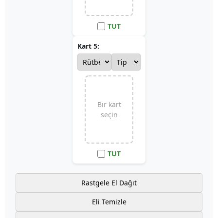
TUT
Kart 5:
Bir kart
seçin
TUT
Rastgele El Dağıt
Eli Temizle