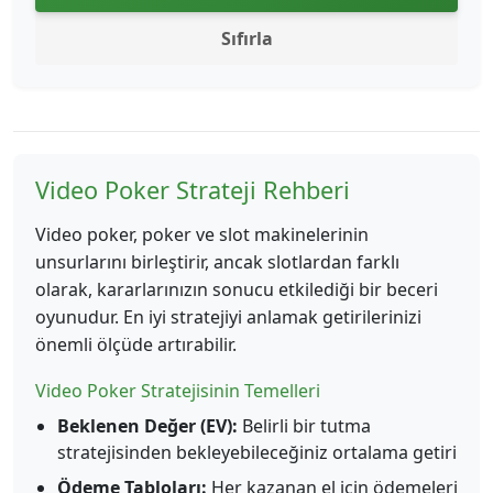
Sıfırla
Video Poker Strateji Rehberi
Video poker, poker ve slot makinelerinin
unsurlarını birleştirir, ancak slotlardan farklı
olarak, kararlarınızın sonucu etkilediği bir beceri
oyunudur. En iyi stratejiyi anlamak getirilerinizi
önemli ölçüde artırabilir.
Video Poker Stratejisinin Temelleri
Beklenen Değer (EV):
Belirli bir tutma
stratejisinden bekleyebileceğiniz ortalama getiri
Ödeme Tabloları:
Her kazanan el için ödemeleri