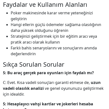
Faydalar ve Kullanım Alanları
Poker makinesinde karar verme yeteneğinizi
geliştirin
Hangi ellerin güçlü ödemeler sağlama olasılığının
daha yüksek olduğunu öğrenin
Stratejinizi geliştirmek için bir eğitim aracı veya
pratik aracı olarak kullanın
Farklı bahis senaryolarını ve sonuçlarını anında
değerlendirin
Sıkça Sorulan Sorular
S: Bu araç gerçek para oyunları için faydalı mı?
C: Evet. Kısa vadeli sonuçları garanti etmese de,
uzun
vadeli olasılık analizi
ve genel oyununuzu geliştirmek
için idealdir.
S: Hesaplayıcı vahşi kartlar ve jokerleri hesaba