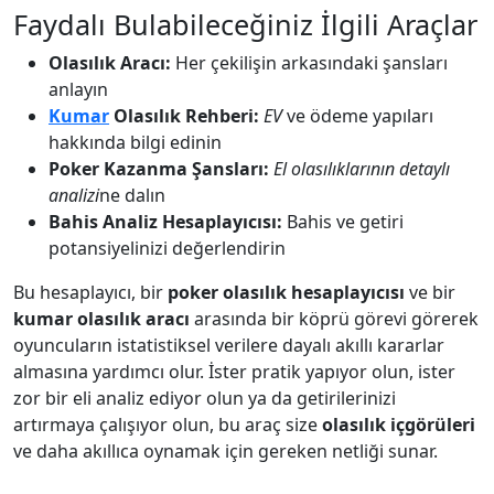
Faydalı Bulabileceğiniz İlgili Araçlar
Olasılık Aracı:
Her çekilişin arkasındaki şansları
anlayın
Kumar
Olasılık Rehberi:
EV
ve ödeme yapıları
hakkında bilgi edinin
Poker Kazanma Şansları:
El olasılıklarının detaylı
analizi
ne dalın
Bahis Analiz Hesaplayıcısı:
Bahis ve getiri
potansiyelinizi değerlendirin
Bu hesaplayıcı, bir
poker olasılık hesaplayıcısı
ve bir
kumar olasılık aracı
arasında bir köprü görevi görerek
oyuncuların istatistiksel verilere dayalı akıllı kararlar
almasına yardımcı olur. İster pratik yapıyor olun, ister
zor bir eli analiz ediyor olun ya da getirilerinizi
artırmaya çalışıyor olun, bu araç size
olasılık içgörüleri
ve daha akıllıca oynamak için gereken netliği sunar.