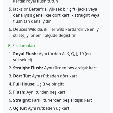
kartlık royal flush tutun
Jacks or Better'da, yüksek bir çift (jacks veya
daha iyisi) genellikle dört kartlık straight veya
flush'tan daha iyidir
Deuces Wild'da, ikililer wild kartlardır ve en iyi
stratejiyi önemli ölçüde değiştirir
El Sıralamaları
Royal Flush:
Aynı türden A, K, Q, J, 10 (en
yüksek el)
Straight Flush:
Aynı türden beş ardışık kart
Dört Tür:
Aynı rütbeden dört kart
Full House:
Üçlü ve bir çift
Flush:
Aynı türden beş kart
Straight:
Farklı türlerden beş ardışık kart
Üç Tür:
Aynı rütbeden üç kart