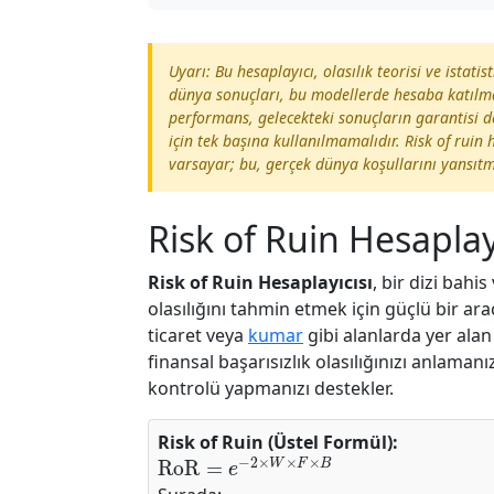
Uyarı: Bu hesaplayıcı, olasılık teorisi ve istat
dünya sonuçları, bu modellerde hesaba katılmay
performans, gelecekteki sonuçların garantisi de
için tek başına kullanılmamalıdır. Risk of ruin
varsayar; bu, gerçek dünya koşullarını yansıtm
Risk of Ruin Hesaplay
Risk of Ruin Hesaplayıcısı
, bir dizi bah
olasılığını tahmin etmek için güçlü bir ara
ticaret veya
kumar
gibi alanlarda yer alan h
finansal başarısızlık olasılığınızı anlamanı
kontrolü yapmanızı destekler.
Risk of Ruin (Üstel Formül):
RoR
=
e
−
2
×
W
×
F
×
B