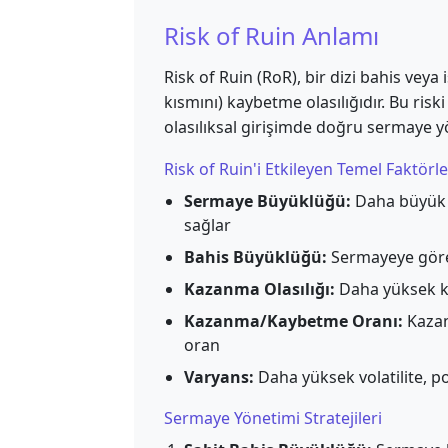
Risk of Ruin Anlamı
Risk of Ruin (RoR), bir dizi bahis vey
kısmını) kaybetme olasılığıdır. Bu ris
olasılıksal girişimde doğru sermaye yö
Risk of Ruin'i Etkileyen Temel Faktörle
Sermaye Büyüklüğü:
Daha büyük s
sağlar
Bahis Büyüklüğü:
Sermayeye göre 
Kazanma Olasılığı:
Daha yüksek ka
Kazanma/Kaybetme Oranı:
Kazan
oran
Varyans:
Daha yüksek volatilite, poz
Sermaye Yönetimi Stratejileri