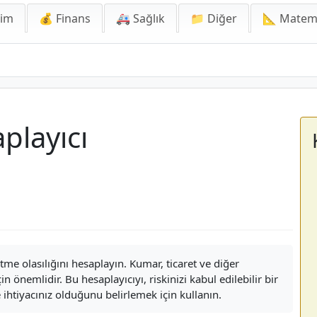
lim
💰 Finans
🚑 Sağlık
📁 Diğer
📐 Matem
playıcı
me olasılığını hesaplayın. Kumar, ticaret ve diğer
n önemlidir. Bu hesaplayıcıyı, riskinizi kabul edilebilir bir
ihtiyacınız olduğunu belirlemek için kullanın.