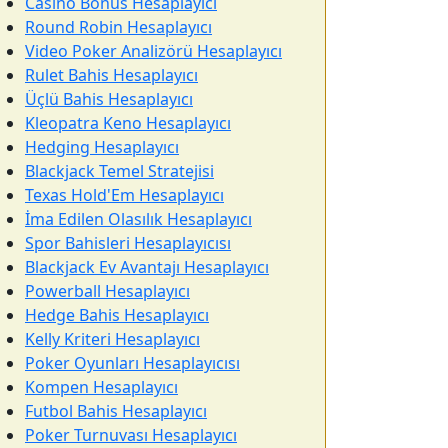
Casino Bonus Hesaplayıcı
Round Robin Hesaplayıcı
Video Poker Analizörü Hesaplayıcı
Rulet Bahis Hesaplayıcı
Üçlü Bahis Hesaplayıcı
Kleopatra Keno Hesaplayıcı
Hedging Hesaplayıcı
Blackjack Temel Stratejisi
Texas Hold'Em Hesaplayıcı
İma Edilen Olasılık Hesaplayıcı
Spor Bahisleri Hesaplayıcısı
Blackjack Ev Avantajı Hesaplayıcı
Powerball Hesaplayıcı
Hedge Bahis Hesaplayıcı
Kelly Kriteri Hesaplayıcı
Poker Oyunları Hesaplayıcısı
Kompen Hesaplayıcı
Futbol Bahis Hesaplayıcı
Poker Turnuvası Hesaplayıcı