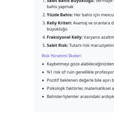
Sabit Bahis Büyüklüğü:
Sermaye b
bahis yapmak
Yüzde Bahis:
Her bahis için mevcut
Kelly Kriteri:
Avantaj ve oranlara d
büyüklüğü
Fraksiyonel Kelly:
Varyansı azaltma
Sabit Risk:
Tutarlı risk maruziyet
Risk Yönetimi İlkeleri
Kaybetmeyi göze alabileceğinizden 
%1 risk of ruin genellikle profesyone
Pozitif beklenen değerle bile aşırı 
Psikolojik faktörler, matematiksel an
Bahisler/işlemler arasındaki ardışık