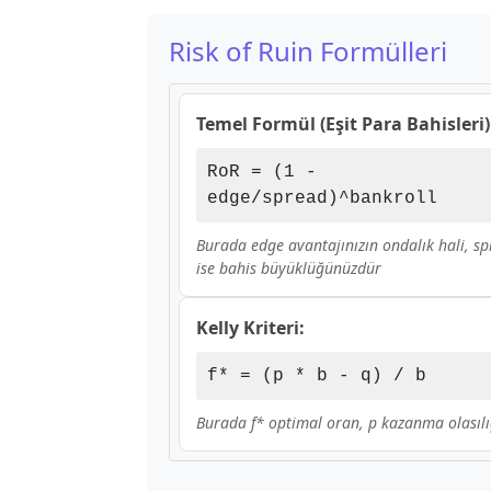
Risk of Ruin Formülleri
Temel Formül (Eşit Para Bahisleri)
RoR = (1 -
edge/spread)^bankroll
Burada edge avantajınızın ondalık hali, s
ise bahis büyüklüğünüzdür
Kelly Kriteri:
f* = (p * b - q) / b
Burada f* optimal oran, p kazanma olasılı