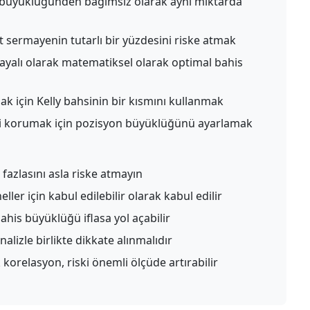
üyüklüğünden bağımsız olarak aynı miktarda
 sermayenin tutarlı bir yüzdesini riske atmak
ayalı olarak matematiksel olarak optimal bahis
k için Kelly bahsinin bir kısmını kullanmak
ini korumak için pozisyon büyüklüğünü ayarlamak
fazlasını asla riske atmayın
ller için kabul edilebilir olarak kabul edilir
bahis büyüklüğü iflasa yol açabilir
alizle birlikte dikkate alınmalıdır
 korelasyon, riski önemli ölçüde artırabilir