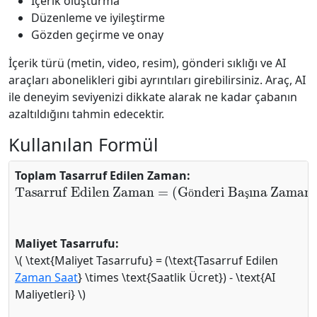
İçerik oluşturma
Düzenleme ve iyileştirme
Gözden geçirme ve onay
İçerik türü (metin, video, resim), gönderi sıklığı ve AI
araçları abonelikleri gibi ayrıntıları girebilirsiniz. Araç, AI
ile deneyim seviyenizi dikkate alarak ne kadar çabanın
azaltıldığını tahmin edecektir.
Kullanılan Formül
Toplam Tasarruf Edilen Zaman:
Tasarruf Edilen Zaman
(
Gönderi Başına Zaman
AI Yok
Gönderi Başına Zaman
AI Var
Toplam Gönderi
)
−
×
=
ö
ş
Maliyet Tasarrufu:
\( \text{Maliyet Tasarrufu} = (\text{Tasarruf Edilen
Zaman Saat
} \times \text{Saatlik Ücret}) - \text{AI
Maliyetleri} \)