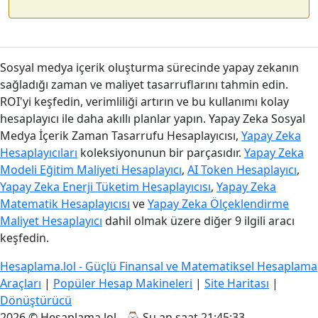
Sosyal medya içerik oluşturma sürecinde yapay zekanın
sağladığı zaman ve maliyet tasarruflarını tahmin edin.
ROI'yi keşfedin, verimliliği artırın ve bu kullanımı kolay
hesaplayıcı ile daha akıllı planlar yapın. Yapay Zeka Sosyal
Medya İçerik Zaman Tasarrufu Hesaplayıcısı,
Yapay Zeka
Hesaplayıcıları
koleksiyonunun bir parçasıdır.
Yapay Zeka
Modeli Eğitim Maliyeti Hesaplayıcı
,
AI Token Hesaplayıcı
,
Yapay Zeka Enerji Tüketim Hesaplayıcısı
,
Yapay Zeka
Matematik Hesaplayıcısı
ve
Yapay Zeka Ölçeklendirme
Maliyet Hesaplayıcı
dahil olmak üzere diğer 9 ilgili aracı
keşfedin.
Hesaplama.lol - Güçlü Finansal ve Matematiksel Hesaplama
Araçları
|
Popüler Hesap Makineleri
|
Site Haritası
|
Dönüştürücü
2026 © Hesaplama.lol - ⌚
Şu an saat 21:45:34