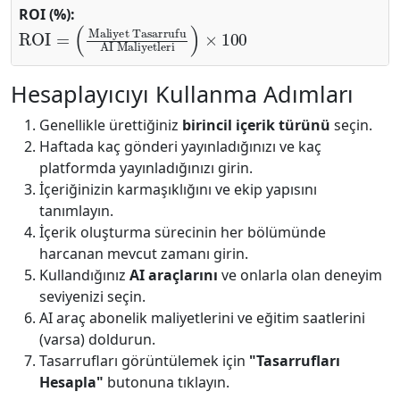
ROI (%):
ROI
AI Maliyetleri
=
(
Maliyet Tasarrufu
)
×
100
Hesaplayıcıyı Kullanma Adımları
Genellikle ürettiğiniz
birincil içerik türünü
seçin.
Haftada kaç gönderi yayınladığınızı ve kaç
platformda yayınladığınızı girin.
İçeriğinizin karmaşıklığını ve ekip yapısını
tanımlayın.
İçerik oluşturma sürecinin her bölümünde
harcanan mevcut zamanı girin.
Kullandığınız
AI araçlarını
ve onlarla olan deneyim
seviyenizi seçin.
AI araç abonelik maliyetlerini ve eğitim saatlerini
(varsa) doldurun.
Tasarrufları görüntülemek için
"Tasarrufları
Hesapla"
butonuna tıklayın.