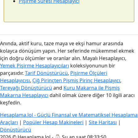
Pişirme Süresi Hesaplayıcı
Anında, aktif kuru, taze maya ve ekşi hamur arasında
kolayca dönüşüm yapın. Her seferinde mükemmel ekmek
için doğru ölçümler ve oranlar alın. Mayalı Hesaplayıcı,
Yemek Pişirme Hesaplayıcıları
koleksiyonunun bir
parçasıdır.
Tarif Dönüştürücü
,
Pişirme Ölçüleri
Hesaplayıcısı
,
Çiğ Pirinçten Pişmiş Pirinç Hesaplayıcı
,
Tereyağı Dönüştürücü
and
Kuru Makarna ile Pişmiş
Makarna Hesaplayıcı
dahil olmak üzere diğer 10 ilgili aracı
keşfedin.
Hesaplama.lol - Güçlü Finansal ve Matematiksel Hesaplama
Araçları
|
Popüler Hesap Makineleri
|
Site Haritası
|
Dönüştürücü
2026 © Hesaplama.lol - ⌚
Şu an saat 08:33:50