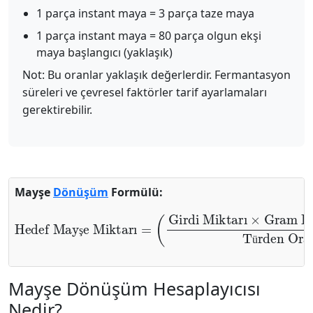
1 parça instant maya = 3 parça taze maya
1 parça instant maya = 80 parça olgun ekşi
maya başlangıcı (yaklaşık)
Not: Bu oranlar yaklaşık değerlerdir. Fermantasyon
süreleri ve çevresel faktörler tarif ayarlamaları
gerektirebilir.
Mayşe
Dönüşüm
Formülü:
Hedef Mayşe Miktarı
Gram Başına (Türden)
Türe Oranı
÷
Gram Başına (Türe)
Türden Oranı
=
(
Girdi Miktarı
)
×
×
ş
ü
Mayşe Dönüşüm Hesaplayıcısı
Nedir?