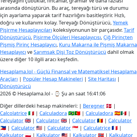
Tereyağını çubuklar, fincanlar, gramlar ve daha fazlası
arasında dönüştürün. Bu araç, tereyağı türü ve durumu
için ayarlama yaparak tarif hazırlığını basitleştirir. Hızlı,
doğru ve kullanımı kolay. Tereyağı Dönüştürücü,
Yemek
Pişirme Hesaplayıcıları
koleksiyonunun bir parçasıdır.
Tarif
Dönüştürücü
,
Pişirme Ölçüleri Hesaplayıcısı
,
Çiğ Pirinçten
Pişmiş Pirinç Hesaplayıcı
,
Kuru Makarna ile Pişmiş Makarna
Hesaplayıcı
ve
Sarımsak Dişi Toz Dönüştürücü
dahil olmak
üzere diğer 10 ilgili aracı keşfedin.
Hesaplama.lol - Güçlü Finansal ve Matematiksel Hesaplama
Araçları
|
Popüler Hesap Makineleri
|
Site Haritası
|
Dönüştürücü
2026 © Hesaplama.lol - ⌚
Şu an saat 16:41:06
Diğer dillerdeki hesap makineleri: |
Beregner
🇩🇰 |
Calcolatrice
🇮🇹 |
Calculadora
🇧🇷🇵🇹 |
Calculadora
🇪🇸🇲🇽 |
Calculator
🇬🇧 |
Calculator
🇬🇧 |
Calculator
🇷🇴 |
Calculator
🇵🇭 |
Calculator
🇺🇸 |
Calculator
🇸🇬 |
Calculatrice
🇫🇷 |
Kalkulator
🇵🇱 |
Kalkulator
🇲🇾 |
Kalkulator
🇳🇴 |
Kalkulator