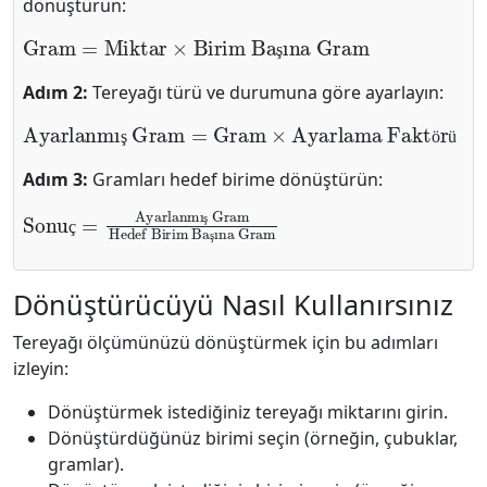
dönüştürün:
Gram
=
Miktar
×
Birim Başına Gram
ş
Adım 2:
Tereyağı türü ve durumuna göre ayarlayın:
Ayarlanmış Gram
=
Gram
×
Ayarlama Faktörü
ş
ö
ü
Adım 3:
Gramları hedef birime dönüştürün:
Sonuç
Ayarlanmış Gram
Hedef Birim Başına Gram
=
ş
ç
ş
Dönüştürücüyü Nasıl Kullanırsınız
Tereyağı ölçümünüzü dönüştürmek için bu adımları
izleyin:
Dönüştürmek istediğiniz tereyağı miktarını girin.
Dönüştürdüğünüz birimi seçin (örneğin, çubuklar,
gramlar).