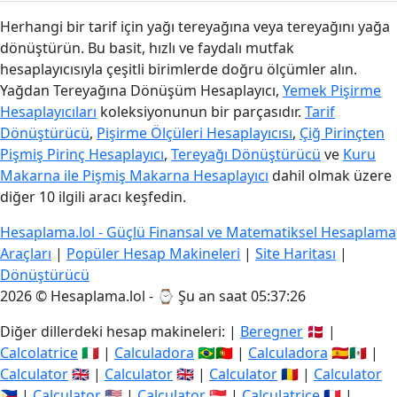
Herhangi bir tarif için yağı tereyağına veya tereyağını yağa
dönüştürün. Bu basit, hızlı ve faydalı mutfak
hesaplayıcısıyla çeşitli birimlerde doğru ölçümler alın.
Yağdan Tereyağına Dönüşüm Hesaplayıcı,
Yemek Pişirme
Hesaplayıcıları
koleksiyonunun bir parçasıdır.
Tarif
Dönüştürücü
,
Pişirme Ölçüleri Hesaplayıcısı
,
Çiğ Pirinçten
Pişmiş Pirinç Hesaplayıcı
,
Tereyağı Dönüştürücü
ve
Kuru
Makarna ile Pişmiş Makarna Hesaplayıcı
dahil olmak üzere
diğer 10 ilgili aracı keşfedin.
Hesaplama.lol - Güçlü Finansal ve Matematiksel Hesaplama
Araçları
|
Popüler Hesap Makineleri
|
Site Haritası
|
Dönüştürücü
2026 © Hesaplama.lol - ⌚
Şu an saat 05:37:26
Diğer dillerdeki hesap makineleri: |
Beregner
🇩🇰 |
Calcolatrice
🇮🇹 |
Calculadora
🇧🇷🇵🇹 |
Calculadora
🇪🇸🇲🇽 |
Calculator
🇬🇧 |
Calculator
🇬🇧 |
Calculator
🇷🇴 |
Calculator
🇵🇭 |
Calculator
🇺🇸 |
Calculator
🇸🇬 |
Calculatrice
🇫🇷 |