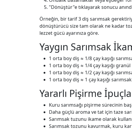
Ondalık basamaklar veya eşdeğer form
"Dönüştür"e tıklayarak sonucu anında
Örneğin, bir tarif 3 diş sarımsak gerektir
dönüştürücü size tam olarak ne kadar toz
lezzet gücü ayarınıza göre.
Yaygın Sarımsak İka
1 orta boy diş ≈ 1/8 çay kaşığı sarım
1 orta boy diş ≈ 1/4 çay kaşığı granü
1 orta boy diş ≈ 1/2 çay kaşığı sarım
1 orta boy diş ≈ 1 çay kaşığı sarıms
Yararlı Pişirme İpuçla
Kuru sarımsağı pişirme sürecinin başı
Daha güçlü aroma ve tat için taze sa
Sarımsak tuzunu ikame olarak kullanı
Sarımsak tozunu kavurmak, kuru karışı