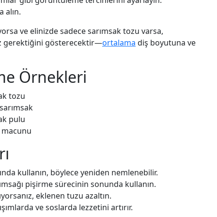
lar gibi görüntüleme tercihlerini ayarlayın.
 alın.
iyorsa ve elinizde sadece sarımsak tozu varsa,
 gerektiğini gösterecektir—
ortalama
diş boyutuna ve
me Örnekleri
sak tozu
l sarımsak
sak pulu
ak macunu
rı
nda kullanın, böylece yeniden nemlenebilir.
rımsağı pişirme sürecinin sonunda kullanın.
yorsanız, eklenen tuzu azaltın.
mlarda ve soslarda lezzetini artırır.