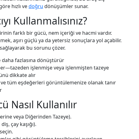
öre hızlı ve
doğru
dönüşümler sunar.
yı Kullanmalısınız?
nin farklı bir gücü, nem içeriği ve hacmi vardır.
ek, aşırı güçlü ya da yetersiz sonuçlara yol açabilir.
sağlayarak bu sorunu çözer.
ve daha fazlasına dönüştürür
ler—tazeden işlenmişe veya işlenmişten tazeye
ünü dikkate alır
 ve tüm eşdeğerleri görüntülemenize olanak tanır
r
 Nasıl Kullanılır
rine veya Diğerinden Tazeye).
 diş, çay kaşığı).
seçin.