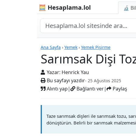
🧮 Hesaplama.lol
🔬 Bi
Hesap Makineleri
Ana Sayfa
›
Yemek
›
Yemek Pişirme
Sarımsak Dişi T
Yazar:
Henrick Yau
Bu sayfayı yazdır
- 25 Ağustos 2025
Alıntı yap
|
Bağlantı ver
|
Paylaş
Taze sarımsak dişleri ile sarımsak tozu, sa
dönüştürün. Belirli bir sarımsak malzemes