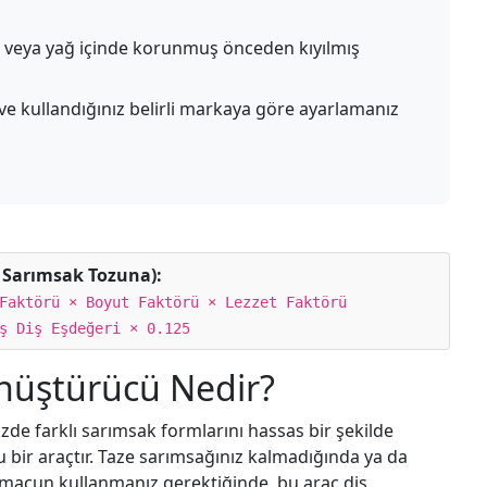
 veya yağ içinde korunmuş önceden kıyılmış
ze ve kullandığınız belirli markaya göre ayarlamanız
 Sarımsak Tozuna):
Faktörü × Boyut Faktörü × Lezzet Faktörü
ş Diş Eşdeğeri × 0.125
önüştürücü Nedir?
zde farklı sarımsak formlarını hassas bir şekilde
u bir araçtır. Taze sarımsağınız kalmadığında ya da
 macun kullanmanız gerektiğinde, bu araç diş