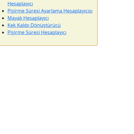
Hesaplayıcı
Pişirme Süresi Ayarlama Hesaplayıcısı
Mayalı Hesaplayıcı
Kek Kalıbı Dönüştürücü
Pişirme Süresi Hesaplayıcı