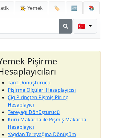
atik
👩‍🍳 Yemek
🏷️
🆕
📚
🇹🇷
Yemek Pişirme
Hesaplayıcıları
Tarif Dönüştürücü
Pişirme Ölçüleri Hesaplayıcısı
Çiğ Pirinçten Pişmiş Pirinç
Hesaplayıcı
Tereyağı Dönüştürücü
Kuru Makarna ile Pişmiş Makarna
Hesaplayıcı
Yağdan Tereyağına Dönüşüm