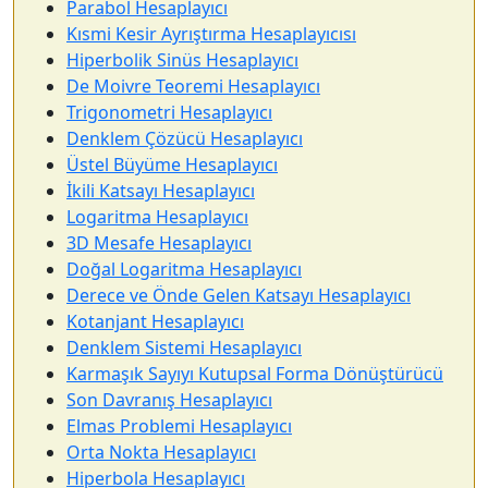
Parabol Hesaplayıcı
Kısmi Kesir Ayrıştırma Hesaplayıcısı
Hiperbolik Sinüs Hesaplayıcı
De Moivre Teoremi Hesaplayıcı
Trigonometri Hesaplayıcı
Denklem Çözücü Hesaplayıcı
Üstel Büyüme Hesaplayıcı
İkili Katsayı Hesaplayıcı
Logaritma Hesaplayıcı
3D Mesafe Hesaplayıcı
Doğal Logaritma Hesaplayıcı
Derece ve Önde Gelen Katsayı Hesaplayıcı
Kotanjant Hesaplayıcı
Denklem Sistemi Hesaplayıcı
Karmaşık Sayıyı Kutupsal Forma Dönüştürücü
Son Davranış Hesaplayıcı
Elmas Problemi Hesaplayıcı
Orta Nokta Hesaplayıcı
Hiperbola Hesaplayıcı