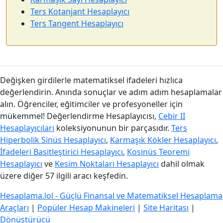
Ters Kotanjant Hesaplayıcı
Ters Tangent Hesaplayıcı
Değişken girdilerle matematiksel ifadeleri hızlıca
değerlendirin. Anında sonuçlar ve adım adım hesaplamalar
alın. Öğrenciler, eğitimciler ve profesyoneller için
mükemmel! Değerlendirme Hesaplayıcısı,
Cebir II
Hesaplayıcıları
koleksiyonunun bir parçasıdır.
Ters
Hiperbolik Sinüs Hesaplayıcı
,
Karmaşık Kökler Hesaplayıcı
,
İfadeleri Basitleştirici Hesaplayıcı
,
Kosinüs Teoremi
Hesaplayıcı
ve
Kesim Noktaları Hesaplayıcı
dahil olmak
üzere diğer 57 ilgili aracı keşfedin.
Hesaplama.lol - Güçlü Finansal ve Matematiksel Hesaplama
Araçları
|
Popüler Hesap Makineleri
|
Site Haritası
|
Dönüştürücü