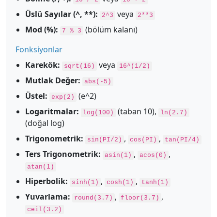
Üslü Sayılar (^, **):
veya
2^3
2**3
Mod (%):
(bölüm kalanı)
7 % 3
Fonksiyonlar
Karekök:
veya
sqrt(16)
16^(1/2)
Mutlak Değer:
abs(-5)
Üstel:
(e^2)
exp(2)
Logaritmalar:
(taban 10),
log(100)
ln(2.7)
(doğal log)
Trigonometrik:
,
,
sin(PI/2)
cos(PI)
tan(PI/4)
Ters Trigonometrik:
,
,
asin(1)
acos(0)
atan(1)
Hiperbolik:
,
,
sinh(1)
cosh(1)
tanh(1)
Yuvarlama:
,
,
round(3.7)
floor(3.7)
ceil(3.2)