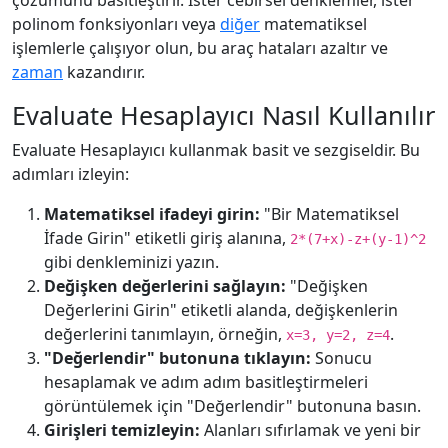
çözümünü basitleştirir. İster cebirsel denklemler, ister
polinom fonksiyonları veya
diğer
matematiksel
işlemlerle çalışıyor olun, bu araç hataları azaltır ve
zaman
kazandırır.
Evaluate Hesaplayıcı Nasıl Kullanılır
Evaluate Hesaplayıcı kullanmak basit ve sezgiseldir. Bu
adımları izleyin:
Matematiksel ifadeyi girin:
"Bir Matematiksel
İfade Girin" etiketli giriş alanına,
2*(7+x)-z+(y-1)^2
gibi denkleminizi yazın.
Değişken değerlerini sağlayın:
"Değişken
Değerlerini Girin" etiketli alanda, değişkenlerin
değerlerini tanımlayın, örneğin,
.
x=3, y=2, z=4
"Değerlendir" butonuna tıklayın:
Sonucu
hesaplamak ve adım adım basitleştirmeleri
görüntülemek için "Değerlendir" butonuna basın.
Girişleri temizleyin:
Alanları sıfırlamak ve yeni bir