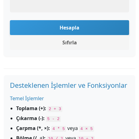
Hesapla
Sıfırla
Desteklenen İşlemler ve Fonksiyonlar
Temel İşlemler
Toplama (+):
2 + 3
Çıkarma (-):
5 - 2
Çarpma (*, ×):
veya
4 * 5
4 × 5
Bölme (/, ÷):
veya
10 / 2
10 ÷ 2