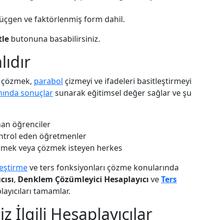
 üçgen ve faktörlenmiş form dahil.
tle
butonuna basabilirsiniz.
ıdır
i çözmek,
parabol
çizmeyi ve ifadeleri basitleştirmeyi
nında sonuçlar
sunarak eğitimsel değer sağlar ve şu
nan öğrenciler
ontrol eden öğretmenler
tirmek veya çözmek isteyen herkes
leştirme
ve ters fonksiyonları çözme konularında
cısı
,
Denklem Çözümleyici Hesaplayıcı
ve
Ters
ayıcıları tamamlar.
z İlgili Hesaplayıcılar