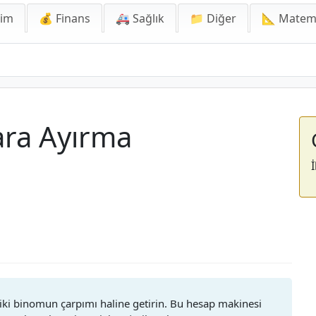
lim
💰 Finans
🚑 Sağlık
📁 Diğer
📐 Matem
ara Ayırma
i iki binomun çarpımı haline getirin. Bu hesap makinesi