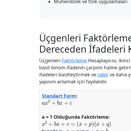
Mühendislik ve fizik uygulamaları
Üçgenleri Faktörleme 
Dereceden İfadeleri K
Üçgenleri
Faktörleme
Hesaplayıcısı, ikinc
basit binom ifadenin çarpımı haline getir
ifadeleri basitleştirmek ve
cebir
ve daha y
yapısını anlamak için faydalıdır.
Standart Form
:
a
x
2
+
b
x
+
c
a = 1 Olduğunda Faktörleme:
x
2
+
b
x
+
c
=
(
x
+
p
)
(
x
+
q
)
p
⋅
q
=
c
p
+
q
=
b