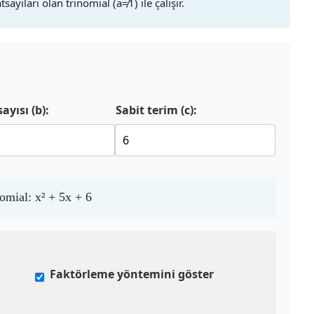
yıları olan trinomial (a≠1) ile çalışır.
ayısı (b):
Sabit terim (c):
nomial:
x² + 5x + 6
Faktörleme yöntemini göster