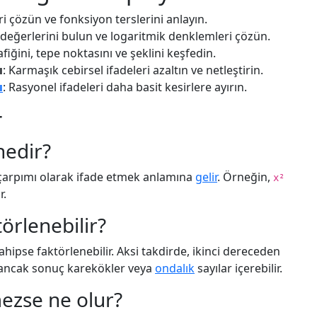
eri çözün ve fonksiyon terslerini anlayın.
 değerlerini bulun ve logaritmik denklemleri çözün.
fiğini, tepe noktasını ve şeklini keşfedin.
ı
: Karmaşık cebirsel ifadeleri azaltın ve netleştirin.
ı
: Rasyonel ifadeleri daha basit kesirlere ayırın.
r
nedir?
 çarpımı olarak ifade etmek anlamına
gelir
. Örneğin,
x²
r.
örlenebilir?
hipse faktörlenebilir. Aksi takdirde, ikinci dereceden
r, ancak sonuç karekökler veya
ondalık
sayılar içerebilir.
ezse ne olur?