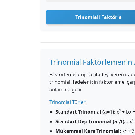
Trinomiali Faktörle
Trinomial Faktörlemenin 
Faktörleme, orijinal ifadeyi veren ifad
trinomial ifadeler için faktörleme, çar
anlamına gelir.
Trinomial Türleri
Standart Trinomial (a=1):
x² + bx +
Standart Dışı Trinomial (a≠1):
ax² 
Mükemmel Kare Trinomial:
x² + 2