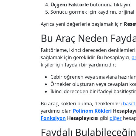
Üçgeni Faktörle
butonuna tıklayın.
Sonucu görmek için kaydırın, orijinal
Ayrıca yeni değerlerle başlamak için
Rese
Bu Araç Neden Faydal
Faktörleme, ikinci dereceden denklemler
sağlamak için gereklidir. Bu hesaplayıcı,
a
kişiler için faydalı bir yardımcıdır:
Cebir öğrenen veya sınavlara hazırla
Örnekler oluşturan veya cevapları k
İkinci dereceden bir ifadeyi basitleş
Bu araç, kökleri bulma, denklemleri
basit
yardımcı olan
Polinom Kökleri
Hesaplayı
Fonksiyon
Hesaplayıcısı
gibi
diğer
hesapl
Faydalı Bulabileceğini