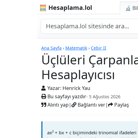
🧮 Hesaplama.lol
🔬 Bi
Hesap Makineleri
Ana Sayfa
›
Matematik
›
Cebir II
Üçlüleri Çarpanl
Hesaplayıcısı
Yazar:
Henrick Yau
Bu sayfayı yazdır
- 5 Ağustos 2026
Alıntı yap
|
Bağlantı ver
|
Paylaş
ax² + bx + c biçimindeki trinomial ifadeler