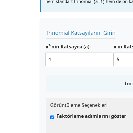
hem standart trinomial (a=1) hem de ön katsa
Trinomial Katsayılarını Girin
x²'nin Katsayısı (a):
x'in Kats
Tri
Görüntüleme Seçenekleri
Faktörleme adımlarını göster