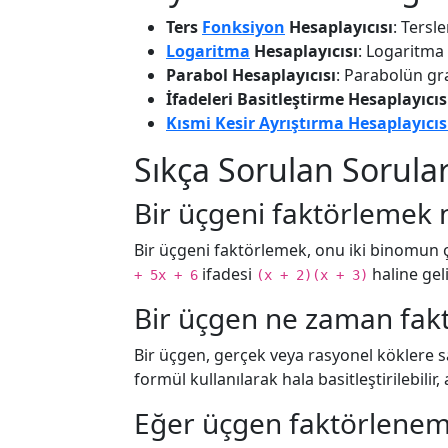
Ters
Fonksiyon
Hesaplayıcısı
: Tersl
Logaritma
Hesaplayıcısı
: Logaritma
Parabol Hesaplayıcısı
: Parabolün gra
İfadeleri Basitleştirme Hesaplayıcıs
Kısmi Kesir Ayrıştırma Hesaplayıcıs
Sıkça Sorulan Sorula
Bir üçgeni faktörlemek 
Bir üçgeni faktörlemek, onu iki binomun
ifadesi
haline geli
+ 5x + 6
(x + 2)(x + 3)
Bir üçgen ne zaman fakt
Bir üçgen, gerçek veya rasyonel köklere sa
formül kullanılarak hala basitleştirilebili
Eğer üçgen faktörlenem