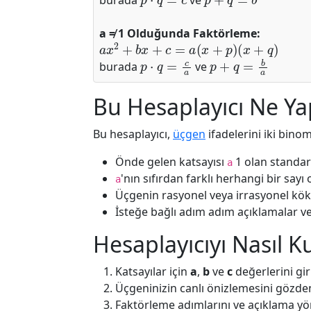
burada
ve
a ≠ 1 Olduğunda Faktörleme:
a
x
2
+
b
x
+
c
=
a
(
x
+
p
)
(
x
+
q
)
p
⋅
q
=
c
a
p
+
q
=
b
a
burada
ve
Bu Hesaplayıcı Ne Ya
Bu hesaplayıcı,
üçgen
ifadelerini iki binom 
Önde gelen katsayısı
1 olan standar
a
'nın sıfırdan farklı herhangi bir say
a
Üçgenin rasyonel veya irrasyonel kö
İsteğe bağlı adım adım açıklamalar ve
Hesaplayıcıyı Nasıl Ku
Katsayılar için
a
,
b
ve
c
değerlerini giri
Üçgeninizin canlı önizlemesini gözden
Faktörleme adımlarını ve açıklama yö