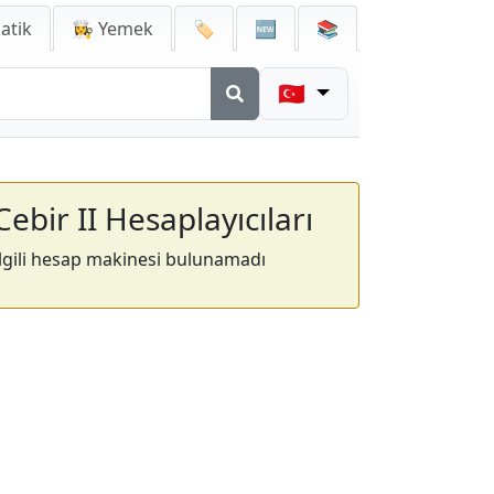
atik
👩‍🍳 Yemek
🏷️
🆕
📚
🇹🇷
Cebir II Hesaplayıcıları
İlgili hesap makinesi bulunamadı