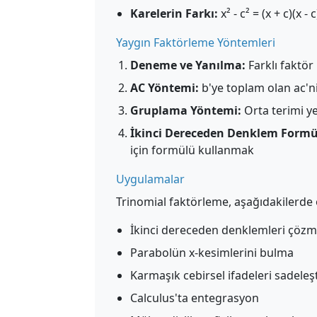
Karelerin Farkı:
x² - c² = (x + c)(x - c
Yaygın Faktörleme Yöntemleri
Deneme ve Yanılma:
Farklı faktö
AC Yöntemi:
b'ye toplam olan ac'n
Gruplama Yöntemi:
Orta terimi y
İkinci Dereceden Denklem Formü
için formülü kullanmak
Uygulamalar
Trinomial faktörleme, aşağıdakilerde 
İkinci dereceden denklemleri çöz
Parabolün x-kesimlerini bulma
Karmaşık cebirsel ifadeleri sadele
Calculus'ta entegrasyon