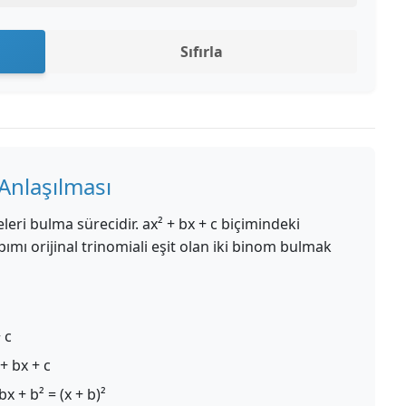
Sıfırla
Anlaşılması
eleri bulma sürecidir. ax² + bx + c biçimindeki
pımı orijinal trinomiali eşit olan iki binom bulmak
 c
+ bx + c
bx + b² = (x + b)²