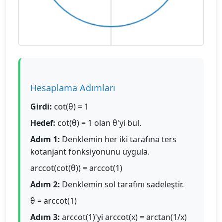
Hesaplama Adımları
Girdi:
cot(θ) = 1
Hedef:
cot(θ) = 1 olan θ'yi bul.
Adım 1:
Denklemin her iki tarafına ters
kotanjant fonksiyonunu uygula.
arccot(cot(θ)) = arccot(1)
Adım 2:
Denklemin sol tarafını sadeleştir.
θ = arccot(1)
Adım 3:
arccot(1)'yi arccot(x) = arctan(1/x)