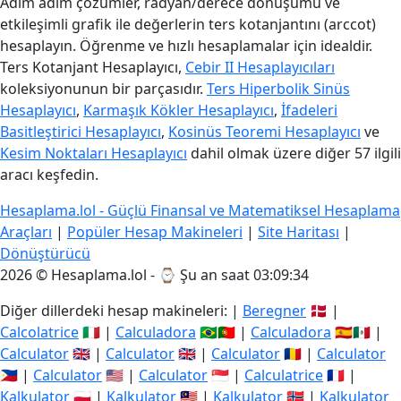
Adım adım çözümler, radyan/derece dönüşümü ve
etkileşimli grafik ile değerlerin ters kotanjantını (arccot)
hesaplayın. Öğrenme ve hızlı hesaplamalar için idealdir.
Ters Kotanjant Hesaplayıcı,
Cebir II Hesaplayıcıları
koleksiyonunun bir parçasıdır.
Ters Hiperbolik Sinüs
Hesaplayıcı
,
Karmaşık Kökler Hesaplayıcı
,
İfadeleri
Basitleştirici Hesaplayıcı
,
Kosinüs Teoremi Hesaplayıcı
ve
Kesim Noktaları Hesaplayıcı
dahil olmak üzere diğer 57 ilgili
aracı keşfedin.
Hesaplama.lol - Güçlü Finansal ve Matematiksel Hesaplama
Araçları
|
Popüler Hesap Makineleri
|
Site Haritası
|
Dönüştürücü
2026 © Hesaplama.lol - ⌚
Şu an saat 03:09:34
Diğer dillerdeki hesap makineleri: |
Beregner
🇩🇰 |
Calcolatrice
🇮🇹 |
Calculadora
🇧🇷🇵🇹 |
Calculadora
🇪🇸🇲🇽 |
Calculator
🇬🇧 |
Calculator
🇬🇧 |
Calculator
🇷🇴 |
Calculator
🇵🇭 |
Calculator
🇺🇸 |
Calculator
🇸🇬 |
Calculatrice
🇫🇷 |
Kalkulator
🇵🇱 |
Kalkulator
🇲🇾 |
Kalkulator
🇳🇴 |
Kalkulator