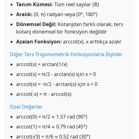
Tanım Kümesi:
Tüm reel sayılar (ℝ)
Aralık:
(0, π) radyan veya (0°, 180°)
Dönemsel Değil:
Kotanjdan farklı olarak, ters
kotanj dönemsel bir fonksiyon değildir
Azalan Fonksiyon:
arccot(x), x arttıkça azalır
Diğer Ters Trigonometrik Fonksiyonlarla İlişkiler
arccot(x) = arctan(1/x)
arccot(x) = π/2 - arctan(x) için x > 0
arccot(x) = -π/2 - arctan(x) için x < 0
arccot(-x) = π - arccot(x)
Özel Değerler
arccot(0) = π/2 ≈ 1.57 rad (90°)
arccot(1) = π/4 ≈ 0.79 rad (45°)
arccot(√3) = π/6 ≈ 0.52 rad (30°)