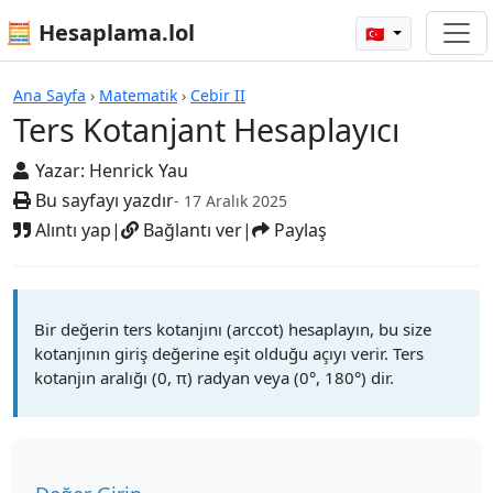
🧮 Hesaplama.lol
🇹🇷
Hesap Makineleri
Ana Sayfa
›
Matematik
›
Cebir II
Ters Kotanjant Hesaplayıcı
Yazar:
Henrick Yau
Bu sayfayı yazdır
- 17 Aralık 2025
Alıntı yap
|
Bağlantı ver
|
Paylaş
Bir değerin ters kotanjını (arccot) hesaplayın, bu size
kotanjının giriş değerine eşit olduğu açıyı verir. Ters
kotanjın aralığı (0, π) radyan veya (0°, 180°) dir.