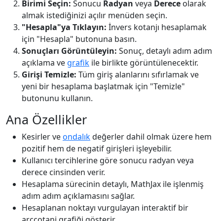
Birimi Seçin:
Sonucu
Radyan
veya
Derece
olarak
almak istediğinizi açılır menüden seçin.
"Hesapla"ya Tıklayın:
İnvers kotanjı hesaplamak
için "Hesapla" butonuna basın.
Sonuçları Görüntüleyin:
Sonuç, detaylı adım adım
açıklama ve
grafik
ile birlikte görüntülenecektir.
Girişi Temizle:
Tüm giriş alanlarını sıfırlamak ve
yeni bir hesaplama başlatmak için "Temizle"
butonunu kullanın.
Ana Özellikler
Kesirler ve
ondalık
değerler dahil olmak üzere hem
pozitif hem de negatif girişleri işleyebilir.
Kullanıcı tercihlerine göre sonucu radyan veya
derece cinsinden verir.
Hesaplama sürecinin detaylı, MathJax ile işlenmiş
adım adım açıklamasını sağlar.
Hesaplanan noktayı vurgulayan interaktif bir
arccotanj grafiği gösterir.