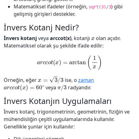
Matematiksel ifadeler (örneğin,
) gibi
sqrt(3)/3
gelişmiş girişleri destekler.
İnvers Kotanj Nedir?
x
İnvers kotanj
veya
arccot(x)
, kotanjı
olan açıdır.
Matematiksel olarak şu şekilde ifade edilir:
a
r
c
c
o
t
(
x
)
=
arctan
(
1
x
)
x
=
3
/
3
Örneğin, eğer
ise, o
zaman
a
r
c
c
o
t
(
x
)
=
60
∘
π
/
3
veya
radyandır.
İnvers Kotanjın Uygulamaları
İnvers kotanj, trigonometrinin, geometrinin, fiziğin ve
mühendisliğin çeşitli uygulamalarında kullanılır.
Genellikle şunlar için kullanılır: