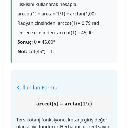
ilişkisini kullanarak hesapla.
arccot(1) = arctan(1/1) = arctan(1,00)
Radyan cinsinden: arccot(1) = 0,79 rad
Derece cinsinden: arccot(1) = 45,00°
Sonuç:
θ = 45,00°
Not:
cot(45°) = 1
Kullanılan Formül
arccot(x) = arctan(1/x)
Ters kotanj fonksiyonu, kotanjı giriş değeri
olan açıyı döndürür. Herhangi bir reel sayı x