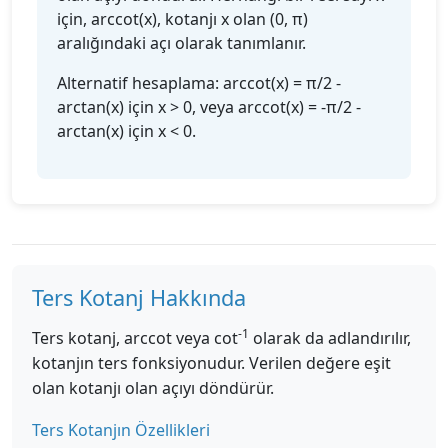
için, arccot(x), kotanjı x olan (0, π)
aralığındaki açı olarak tanımlanır.
Alternatif hesaplama: arccot(x) = π/2 -
arctan(x) için x > 0, veya arccot(x) = -π/2 -
arctan(x) için x < 0.
Ters Kotanj Hakkında
-1
Ters kotanj, arccot veya cot
olarak da adlandırılır,
kotanjın ters fonksiyonudur. Verilen değere eşit
olan kotanjı olan açıyı döndürür.
Ters Kotanjın Özellikleri