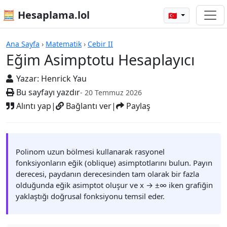
🧮 Hesaplama.lol
🇹🇷
Hesap Makineleri
Ana Sayfa
›
Matematik
›
Cebir II
Eğim Asimptotu Hesaplayıcı
Yazar:
Henrick Yau
Bu sayfayı yazdır
- 20 Temmuz 2026
Alıntı yap
|
Bağlantı ver
|
Paylaş
Polinom uzun bölmesi kullanarak rasyonel
fonksiyonların eğik (oblique) asimptotlarını bulun. Payın
derecesi, paydanın derecesinden tam olarak bir fazla
olduğunda eğik asimptot oluşur ve x → ±∞ iken grafiğin
yaklaştığı doğrusal fonksiyonu temsil eder.