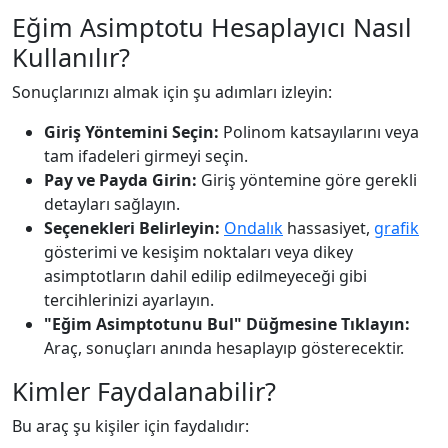
Eğim Asimptotu Hesaplayıcı Nasıl
Kullanılır?
Sonuçlarınızı almak için şu adımları izleyin:
Giriş Yöntemini Seçin:
Polinom katsayılarını veya
tam ifadeleri girmeyi seçin.
Pay ve Payda Girin:
Giriş yöntemine göre gerekli
detayları sağlayın.
Seçenekleri Belirleyin:
Ondalık
hassasiyet,
grafik
gösterimi ve kesişim noktaları veya dikey
asimptotların dahil edilip edilmeyeceği gibi
tercihlerinizi ayarlayın.
"Eğim Asimptotunu Bul" Düğmesine Tıklayın:
Araç, sonuçları anında hesaplayıp gösterecektir.
Kimler Faydalanabilir?
Bu araç şu kişiler için faydalıdır: