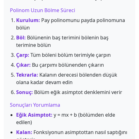
Polinom Uzun Bölme Süreci
Kurulum:
Pay polinomunu payda polinomuna
bölün
Böl:
Bölünenin baş terimini bölenin baş
terimine bölün
Çarp:
Tüm böleni bölüm terimiyle çarpın
Çıkar:
Bu çarpımı bölünenden çıkarın
Tekrarla:
Kalanın derecesi bölenden düşük
olana kadar devam edin
Sonuç:
Bölüm eğik asimptot denklemini verir
Sonuçları Yorumlama
Eğik Asimptot:
y = mx + b (bölümden elde
edilen)
Kalan:
Fonksiyonun asimptottan nasıl saptığını