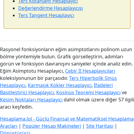
Ters Kotanjant Hesaplayıcı
Değerlendirme Hesaplayıcısı
Ters Tangent Hesaplayıcı
Rasyonel fonksiyonların eğim asimptotlarını polinom uzun
bölme yöntemiyle bulun. Grafik görselleştirin, adımları
görün ve fonksiyon davranışını saniyeler içinde analiz edin.
Eğim Asimptotu Hesaplayıcı,
Cebir II Hesaplayıcıları
koleksiyonunun bir parçasıdır.
Ters Hiperbolik Sinüs
Hesaplayıcı
,
Karmaşık Kökler Hesaplayıcı
,
İfadeleri
Basitleştirici Hesaplayıcı
,
Kosinüs Teoremi Hesaplayıcı
ve
Kesim Noktaları Hesaplayıcı
dahil olmak üzere diğer 57 ilgili
aracı keşfedin.
Hesaplama.lol - Güçlü Finansal ve Matematiksel Hesaplama
Araçları
|
Popüler Hesap Makineleri
|
Site Haritası
|
Dönüştürücü