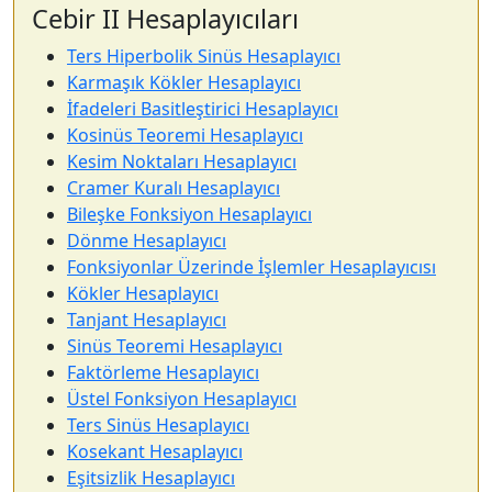
Cebir II Hesaplayıcıları
Ters Hiperbolik Sinüs Hesaplayıcı
Karmaşık Kökler Hesaplayıcı
İfadeleri Basitleştirici Hesaplayıcı
Kosinüs Teoremi Hesaplayıcı
Kesim Noktaları Hesaplayıcı
Cramer Kuralı Hesaplayıcı
Bileşke Fonksiyon Hesaplayıcı
Dönme Hesaplayıcı
Fonksiyonlar Üzerinde İşlemler Hesaplayıcısı
Kökler Hesaplayıcı
Tanjant Hesaplayıcı
Sinüs Teoremi Hesaplayıcı
Faktörleme Hesaplayıcı
Üstel Fonksiyon Hesaplayıcı
Ters Sinüs Hesaplayıcı
Kosekant Hesaplayıcı
Eşitsizlik Hesaplayıcı