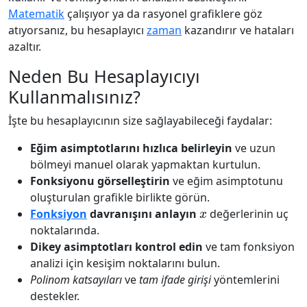
Matematik
çalışıyor ya da rasyonel grafiklere göz
atıyorsanız, bu hesaplayıcı
zaman
kazandırır ve hataları
azaltır.
Neden Bu Hesaplayıcıyı
Kullanmalısınız?
İşte bu hesaplayıcının size sağlayabileceği faydalar:
Eğim asimptotlarını hızlıca belirleyin
ve uzun
bölmeyi manuel olarak yapmaktan kurtulun.
Fonksiyonu görselleştirin
ve eğim asimptotunu
oluşturulan grafikle birlikte görün.
x
Fonksiyon
davranışını anlayın
değerlerinin uç
noktalarında.
Dikey asimptotları kontrol edin
ve tam fonksiyon
analizi için kesişim noktalarını bulun.
Polinom katsayıları
ve
tam ifade girişi
yöntemlerini
destekler.