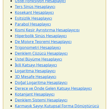
Üstel Fonksiyon Hesaplayıcı
Ters Sinüs Hesaplayıcı
Kosekant Hesaplayıcı
Eşitsizlik Hesaplayıcı
Parabol Hesaplayıcı
Kısmi Kesir Ayrıştırma Hesaplayıcısı
Hiperbolik Sinüs Hesaplayıcı
De Moivre Teoremi Hesaplayıcı
Trigonometri Hesaplayıcı
Denklem Çözücü Hesaplayıcı
Üstel Büyüme Hesaplayıcı
İkili Katsayı Hesaplayıcı
Logaritma Hesaplayıcı
3D Mesafe Hesaplayıcı
Doğal Logaritma Hesaplayıcı
Derece ve Önde Gelen Katsayı Hesaplayıcı
Kotanjant Hesaplayıcı
Denklem Sistemi Hesaplayıcı
Karmaşık Sayıyı Kutupsal Forma Dönüştürücü