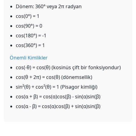
Dönem: 360° veya 2π radyan
cos(0°) = 1
cos(90°) = 0
cos(180°) = -1
cos(360°) = 1
Önemli Kimlikler
cos(-θ) = cos(θ) (kosinüs çift bir fonksiyondur)
cos(θ + 2π) = cos(θ) (dönemsellik)
sin²(θ) + cos²(θ) = 1 (Pisagor kimliği)
cos(α + β) = cos(α)cos(β) - sin(α)sin(β)
cos(α - β) = cos(α)cos(β) + sin(α)sin(β)