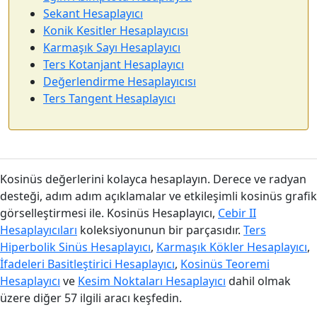
Sekant Hesaplayıcı
Konik Kesitler Hesaplayıcısı
Karmaşık Sayı Hesaplayıcı
Ters Kotanjant Hesaplayıcı
Değerlendirme Hesaplayıcısı
Ters Tangent Hesaplayıcı
Kosinüs değerlerini kolayca hesaplayın. Derece ve radyan
desteği, adım adım açıklamalar ve etkileşimli kosinüs grafik
görselleştirmesi ile. Kosinüs Hesaplayıcı,
Cebir II
Hesaplayıcıları
koleksiyonunun bir parçasıdır.
Ters
Hiperbolik Sinüs Hesaplayıcı
,
Karmaşık Kökler Hesaplayıcı
,
İfadeleri Basitleştirici Hesaplayıcı
,
Kosinüs Teoremi
Hesaplayıcı
ve
Kesim Noktaları Hesaplayıcı
dahil olmak
üzere diğer 57 ilgili aracı keşfedin.