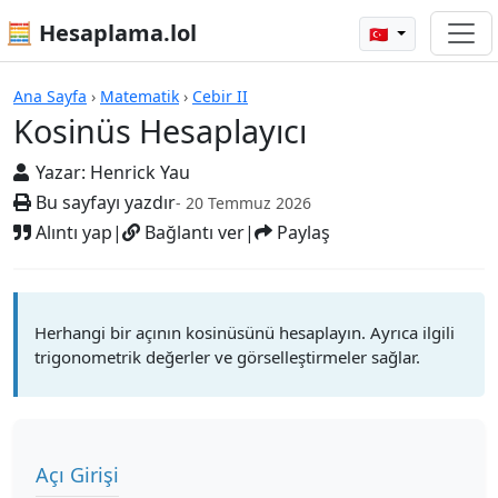
🧮 Hesaplama.lol
🇹🇷
Hesap Makineleri
Ana Sayfa
›
Matematik
›
Cebir II
Kosinüs Hesaplayıcı
Yazar:
Henrick Yau
Bu sayfayı yazdır
- 20 Temmuz 2026
Alıntı yap
|
Bağlantı ver
|
Paylaş
Herhangi bir açının kosinüsünü hesaplayın. Ayrıca ilgili
trigonometrik değerler ve görselleştirmeler sağlar.
Açı Girişi