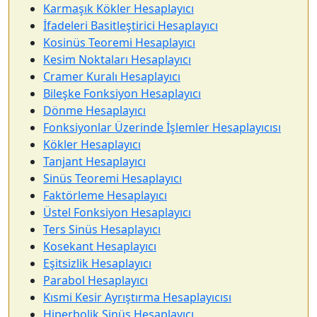
Karmaşık Kökler Hesaplayıcı
İfadeleri Basitleştirici Hesaplayıcı
Kosinüs Teoremi Hesaplayıcı
Kesim Noktaları Hesaplayıcı
Cramer Kuralı Hesaplayıcı
Bileşke Fonksiyon Hesaplayıcı
Dönme Hesaplayıcı
Fonksiyonlar Üzerinde İşlemler Hesaplayıcısı
Kökler Hesaplayıcı
Tanjant Hesaplayıcı
Sinüs Teoremi Hesaplayıcı
Faktörleme Hesaplayıcı
Üstel Fonksiyon Hesaplayıcı
Ters Sinüs Hesaplayıcı
Kosekant Hesaplayıcı
Eşitsizlik Hesaplayıcı
Parabol Hesaplayıcı
Kısmi Kesir Ayrıştırma Hesaplayıcısı
Hiperbolik Sinüs Hesaplayıcı