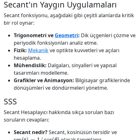
Secant'ın Yaygın Uygulamaları
Secant fonksiyonu, aşağıdaki gibi çeşitli alanlarda kritik
bir rol oynar:
Trigonometri ve
Geometri
:
Dik üçgenleri çözme ve
periyodik fonksiyonları analiz etme.
Fizik:
Mekanik
ve optikte kuvvetleri ve açıları
hesaplama.
Mühendislik:
Dalgaları, sinyalleri ve yapısal
tasarımları modelleme.
Grafikler ve Animasyon:
Bilgisayar grafiklerinde
dönüşümleri ve döndürmeleri yönetme.
SSS
Secant Hesaplayıcı hakkında sıkça sorulan bazı
soruların cevapları:
Secant nedir?
Secant, kosinüsün tersidir ve
sec(θ)
=
1
/
cos
(
θ
)
olarak tanımlanır.