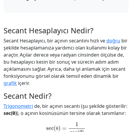
Secant Hesaplayıcı Nedir?
Secant Hesaplayıcı, bir açının secantını hızlı ve
doğru
bir
şekilde hesaplamanıza yardımcı olan kullanımı kolay bir
araçtır. Açılar derece veya radyan cinsinden ölçülse de,
bu hesaplayıcı kesin bir sonuç ve sürecin adım adım
açıklamasını sağlar. Ayrıca, daha iyi anlamak için secant
fonksiyonunu görsel olarak temsil eden dinamik bir
grafik
içerir.
Secant Nedir?
Trigonometri
de, bir açının secantı (şu şekilde gösterilir:
sec(θ)
), o açının kosinüsünün tersine olarak tanımlanır:
sec(θ)
=
1
cos
(
θ
)
θ