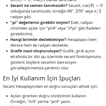
cos
(
θ
)
=
0
θ
Secant ne zaman tanımsızdır?
Secant,
90
∘
270
∘
π
/
2
olduğunda tanımsızdır, örneğin
,
veya
radyan gibi.
"pi" değerlerini girebilir miyim?
Evet, radyan
cinsinden açılar için "pi/4" veya "2*pi" gibi ifadeleri
girebilirsiniz.
Hangi birimler destekleniyor?
Hesaplayıcı hem
derece hem de radyan destekler.
Grafik nasıl oluşturuluyor?
Grafik, girdi açınız
etrafında bir dizi açı üzerinde secant fonksiyonunu
gösterir, böylece secantın davranışını
görselleştirmenize yardımcı olur.
En İyi Kullanım İçin İpuçları
Secant Hesaplayıcıdan en doğru sonuçları almak için:
Açıları girerken doğru sözdizimini kullanın.
Örneğin, "π/4" yerine "pi/4" yazın.