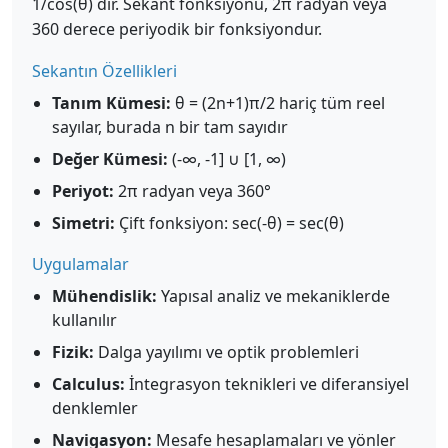
1/cos(θ) dir. Sekant fonksiyonu, 2π radyan veya
360 derece periyodik bir fonksiyondur.
Sekantın Özellikleri
Tanım Kümesi:
θ = (2n+1)π/2 hariç tüm reel
sayılar, burada n bir tam sayıdır
Değer Kümesi:
(-∞, -1] ∪ [1, ∞)
Periyot:
2π radyan veya 360°
Simetri:
Çift fonksiyon: sec(-θ) = sec(θ)
Uygulamalar
Mühendislik:
Yapısal analiz ve mekaniklerde
kullanılır
Fizik:
Dalga yayılımı ve optik problemleri
Calculus:
İntegrasyon teknikleri ve diferansiyel
denklemler
Navigasyon:
Mesafe hesaplamaları ve yönler