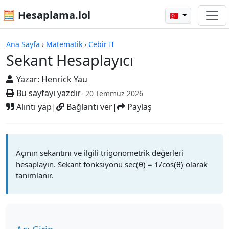
🧮 Hesaplama.lol
🇹🇷
Hesap Makineleri
Ana Sayfa
›
Matematik
›
Cebir II
Sekant Hesaplayıcı
Yazar:
Henrick Yau
Bu sayfayı yazdır
- 20 Temmuz 2026
Alıntı yap
|
Bağlantı ver
|
Paylaş
Açının sekantını ve ilgili trigonometrik değerleri
hesaplayın. Sekant fonksiyonu sec(θ) = 1/cos(θ) olarak
tanımlanır.