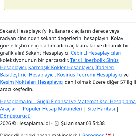
Sekant Hesaplayıcı'yı kullanarak açıların derece veya
radyan cinsinden sekant değerlerini hesaplayın. Kolay
görselleştirme için adım adım açıklamalar ve dinamik bir
grafik alın! Sekant Hesaplayıcı,
Cebir II Hesaplayıcıları
koleksiyonunun bir parçasıdır.
Ters Hiperbolik Sinüs
Hesaplayıcı
,
Karmaşık Kökler Hesaplayıcı
,
İfadeleri
Basitleştirici Hesaplayıcı
,
Kosinüs Teoremi Hesaplayıcı
ve
Kesim Noktaları Hesaplayıcı
dahil olmak üzere diğer 57 ilgili
aracı keşfedin.
Hesaplama.lol - Güçlü Finansal ve Matematiksel Hesaplama
Araçları
|
Popüler Hesap Makineleri
|
Site Haritası
|
Dönüştürücü
2026 © Hesaplama.lol - ⌚
Şu an saat 03:54:38
Diğer dillerdeki hesap makineleri: |
Beregner
🇩🇰 |