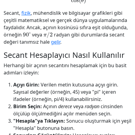
Secant,
fizik
, mühendislik ve bilgisayar grafikleri gibi
çeşitli matematiksel ve gerçek dünya uygulamalarında
faydalıdır. Ancak, açının kosinüsü sıfıra eşit olduğunda,
90
∘
π
/
2
örneğin
veya
radyan gibi durumlarda secant
değeri tanımsız hale
gelir
.
Secant Hesaplayıcı Nasıl Kullanılır
Herhangi bir açının secantını hesaplamak için bu basit
adımları izleyin:
Açıyı Girin:
Verilen metin kutusuna açıyı girin.
Sayısal değerler (örneğin, 45) veya "pi" içeren
ifadeler (örneğin, pi/4) kullanabilirsiniz.
Birim Seçin:
Açının
derece
veya
radyan
cinsinden
ölçülüp ölçülmediğini açılır menüden seçin.
"Hesapla"ya Tıklayın:
Sonucu oluşturmak için yeşil
"Hesapla" butonuna basın.