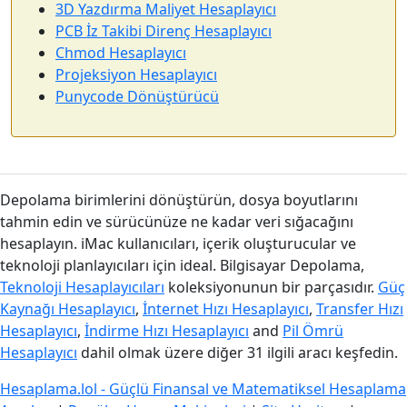
3D Yazdırma Maliyet Hesaplayıcı
PCB İz Takibi Direnç Hesaplayıcı
Chmod Hesaplayıcı
Projeksiyon Hesaplayıcı
Punycode Dönüştürücü
Depolama birimlerini dönüştürün, dosya boyutlarını
tahmin edin ve sürücünüze ne kadar veri sığacağını
hesaplayın. iMac kullanıcıları, içerik oluşturucular ve
teknoloji planlayıcıları için ideal. Bilgisayar Depolama,
Teknoloji Hesaplayıcıları
koleksiyonunun bir parçasıdır.
Güç
Kaynağı Hesaplayıcı
,
İnternet Hızı Hesaplayıcı
,
Transfer Hızı
Hesaplayıcı
,
İndirme Hızı Hesaplayıcı
and
Pil Ömrü
Hesaplayıcı
dahil olmak üzere diğer 31 ilgili aracı keşfedin.
Hesaplama.lol - Güçlü Finansal ve Matematiksel Hesaplama