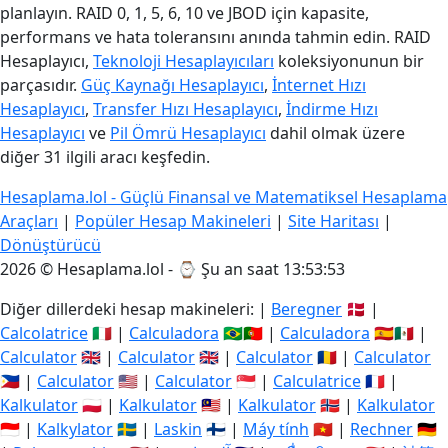
planlayın. RAID 0, 1, 5, 6, 10 ve JBOD için kapasite,
performans ve hata toleransını anında tahmin edin. RAID
Hesaplayıcı,
Teknoloji Hesaplayıcıları
koleksiyonunun bir
parçasıdır.
Güç Kaynağı Hesaplayıcı
,
İnternet Hızı
Hesaplayıcı
,
Transfer Hızı Hesaplayıcı
,
İndirme Hızı
Hesaplayıcı
ve
Pil Ömrü Hesaplayıcı
dahil olmak üzere
diğer 31 ilgili aracı keşfedin.
Hesaplama.lol - Güçlü Finansal ve Matematiksel Hesaplama
Araçları
|
Popüler Hesap Makineleri
|
Site Haritası
|
Dönüştürücü
2026 © Hesaplama.lol - ⌚
Şu an saat 13:53:54
Diğer dillerdeki hesap makineleri: |
Beregner
🇩🇰 |
Calcolatrice
🇮🇹 |
Calculadora
🇧🇷🇵🇹 |
Calculadora
🇪🇸🇲🇽 |
Calculator
🇬🇧 |
Calculator
🇬🇧 |
Calculator
🇷🇴 |
Calculator
🇵🇭 |
Calculator
🇺🇸 |
Calculator
🇸🇬 |
Calculatrice
🇫🇷 |
Kalkulator
🇵🇱 |
Kalkulator
🇲🇾 |
Kalkulator
🇳🇴 |
Kalkulator
🇮🇩 |
Kalkylator
🇸🇪 |
Laskin
🇫🇮 |
Máy tính
🇻🇳 |
Rechner
🇩🇪