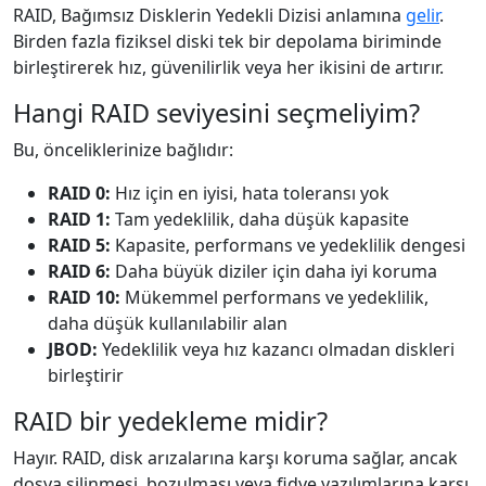
RAID, Bağımsız Disklerin Yedekli Dizisi anlamına
gelir
.
Birden fazla fiziksel diski tek bir depolama biriminde
birleştirerek hız, güvenilirlik veya her ikisini de artırır.
Hangi RAID seviyesini seçmeliyim?
Bu, önceliklerinize bağlıdır:
RAID 0:
Hız için en iyisi, hata toleransı yok
RAID 1:
Tam yedeklilik, daha düşük kapasite
RAID 5:
Kapasite, performans ve yedeklilik dengesi
RAID 6:
Daha büyük diziler için daha iyi koruma
RAID 10:
Mükemmel performans ve yedeklilik,
daha düşük kullanılabilir alan
JBOD:
Yedeklilik veya hız kazancı olmadan diskleri
birleştirir
RAID bir yedekleme midir?
Hayır. RAID, disk arızalarına karşı koruma sağlar, ancak
dosya silinmesi, bozulması veya fidye yazılımlarına karşı