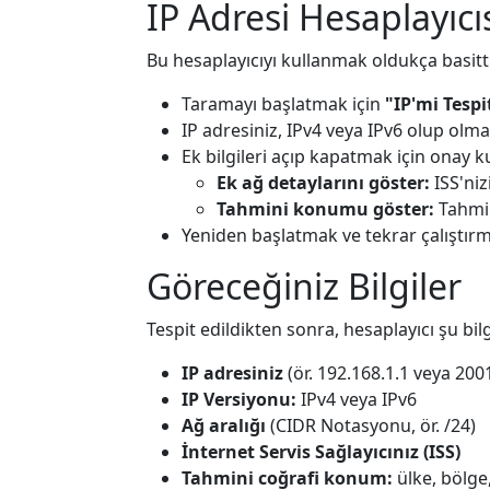
IP Adresi Hesaplayıcıs
Bu hesaplayıcıyı kullanmak oldukça basittir.
Taramayı başlatmak için
"IP'mi Tespi
IP adresiniz, IPv4 veya IPv6 olup olma
Ek bilgileri açıp kapatmak için onay ku
Ek ağ detaylarını göster:
ISS'niz
Tahmini konumu göster:
Tahmin
Yeniden başlatmak ve tekrar çalıştır
Göreceğiniz Bilgiler
Tespit edildikten sonra, hesaplayıcı şu bilg
IP adresiniz
(ör. 192.168.1.1 veya 200
IP Versiyonu:
IPv4 veya IPv6
Ağ aralığı
(CIDR Notasyonu, ör. /24)
İnternet Servis Sağlayıcınız (ISS)
Tahmini coğrafi konum:
ülke, bölge