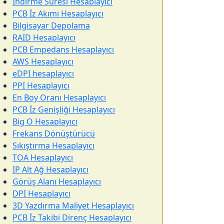
İndirme Süresi Hesaplayıcı
PCB İz Akımı Hesaplayıcı
Bilgisayar Depolama
RAID Hesaplayıcı
PCB Empedans Hesaplayıcı
AWS Hesaplayıcı
eDPI hesaplayıcı
PPI Hesaplayıcı
En Boy Oranı Hesaplayıcı
PCB İz Genişliği Hesaplayıcı
Big O Hesaplayıcı
Frekans Dönüştürücü
Sıkıştırma Hesaplayıcı
TOA Hesaplayıcı
IP Alt Ağ Hesaplayıcı
Görüş Alanı Hesaplayıcı
DPI Hesaplayıcı
3D Yazdırma Maliyet Hesaplayıcı
PCB İz Takibi Direnç Hesaplayıcı