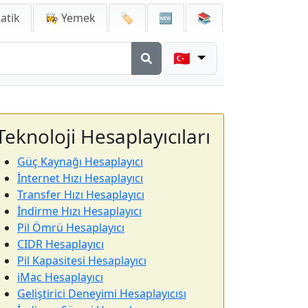
atik
👩‍🍳 Yemek
🏷️
🆕
📚
🇹🇷
Teknoloji Hesaplayıcıları
Güç Kaynağı Hesaplayıcı
İnternet Hızı Hesaplayıcı
Transfer Hızı Hesaplayıcı
İndirme Hızı Hesaplayıcı
Pil Ömrü Hesaplayıcı
CIDR Hesaplayıcı
Pil Kapasitesi Hesaplayıcı
iMac Hesaplayıcı
Geliştirici Deneyimi Hesaplayıcısı