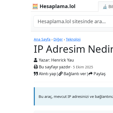
🧮 Hesaplama.lol
🔬 Bi
Hesap Makineleri
Ana Sayfa
›
Diğer
›
Teknoloji
IP Adresim Nedir
Yazar:
Henrick Yau
Bu sayfayı yazdır
- 5 Ekim 2025
Alıntı yap
|
Bağlantı ver
|
Paylaş
Bu araç, mevcut IP adresinizi ve bağlantınız