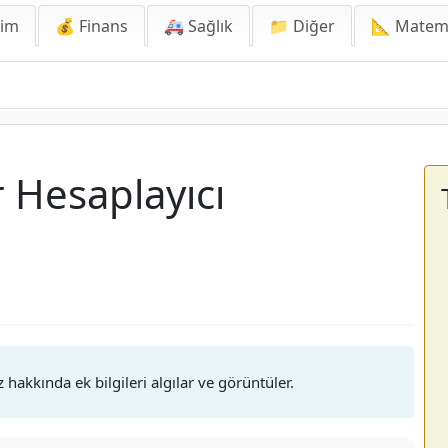
lim
💰 Finans
🚑 Sağlık
📁 Diğer
📐 Matem
 Hesaplayıcı
 hakkında ek bilgileri algılar ve görüntüler.