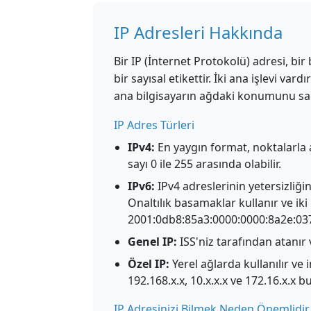
IP Adresleri Hakkında
Bir IP (İnternet Protokolü) adresi, bi
bir sayısal etikettir. İki ana işlevi v
ana bilgisayarın ağdaki konumunu s
IP Adres Türleri
IPv4:
En yaygın format, noktalarla a
sayı 0 ile 255 arasında olabilir.
IPv6:
IPv4 adreslerinin yetersizliği
Onaltılık basamaklar kullanır ve iki n
2001:0db8:85a3:0000:0000:8a2e:037
Genel IP:
ISS'niz tarafından atanır 
Özel IP:
Yerel ağlarda kullanılır ve
192.168.x.x, 10.x.x.x ve 172.16.x.x b
IP Adresinizi Bilmek Neden Önemlidir