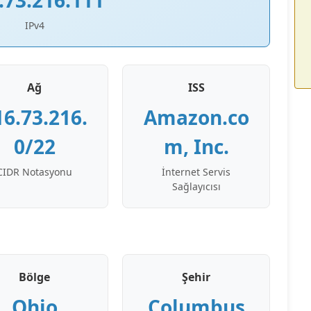
.73.216.111
IPv4
Ağ
ISS
16.73.216.
Amazon.co
0/22
m, Inc.
CIDR Notasyonu
İnternet Servis
Sağlayıcısı
Bölge
Şehir
Ohio
Columbus