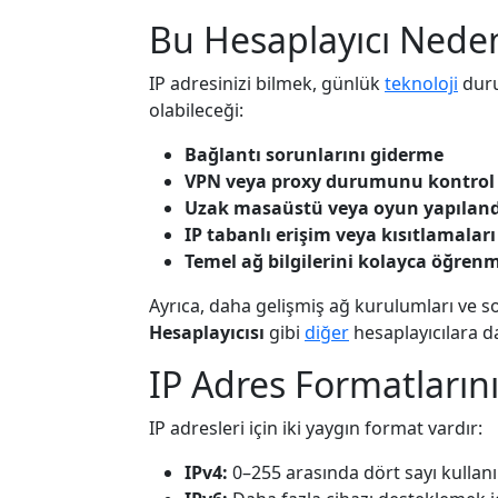
Bu Hesaplayıcı Neden
IP adresinizi bilmek, günlük
teknoloji
duru
olabileceği:
Bağlantı sorunlarını giderme
VPN veya proxy durumunu kontrol
Uzak masaüstü veya oyun yapıland
IP tabanlı erişim veya kısıtlamala
Temel ağ bilgilerini kolayca öğren
Ayrıca, daha gelişmiş ağ kurulumları ve 
Hesaplayıcısı
gibi
diğer
hesaplayıcılara da 
IP Adres Formatların
IP adresleri için iki yaygın format vardır:
IPv4:
0–255 arasında dört sayı kullanır