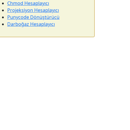
Chmod Hesaplayıcı
Projeksiyon Hesaplayıcı
Punycode Dönüştürücü
Darboğaz Hesaplayıcı