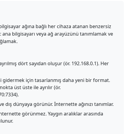
r bilgisayar ağına bağlı her cihaza atanan benzersiz
ardır: ana bilgisayarı veya ağ arayüzünü tanımlamak ve
ağlamak.
yrılmış dört sayıdan oluşur (ör. 192.168.0.1). Her
ni gidermek için tasarlanmış daha yeni bir format.
okta üst üste ile ayrılır (ör.
0:7334).
ve dış dünyaya görünür. İnternette ağınızı tanımlar.
 internette görünmez. Yaygın aralıklar arasında
ulunur.