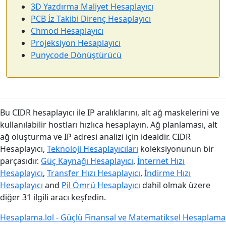
3D Yazdırma Maliyet Hesaplayıcı
PCB İz Takibi Direnç Hesaplayıcı
Chmod Hesaplayıcı
Projeksiyon Hesaplayıcı
Punycode Dönüştürücü
Bu CIDR hesaplayıcı ile IP aralıklarını, alt ağ maskelerini ve
kullanılabilir hostları hızlıca hesaplayın. Ağ planlaması, alt
ağ oluşturma ve IP adresi analizi için idealdir. CIDR
Hesaplayıcı,
Teknoloji Hesaplayıcıları
koleksiyonunun bir
parçasıdır.
Güç Kaynağı Hesaplayıcı
,
İnternet Hızı
Hesaplayıcı
,
Transfer Hızı Hesaplayıcı
,
İndirme Hızı
Hesaplayıcı
and
Pil Ömrü Hesaplayıcı
dahil olmak üzere
diğer 31 ilgili aracı keşfedin.
Hesaplama.lol - Güçlü Finansal ve Matematiksel Hesaplama