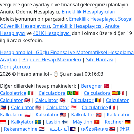
vergilere göre ayarlayın ve finansal geleceğinizi planlayın.
Anüite Ödeme Hesaplayıcı,
Emeklilik Hesaplayıcıları
koleksiyonunun bir parçasıdır.
Emeklilik Hesaplayıcı
,
Sosyal
Güvenlik Hesaplayıcısı
,
Emeklilik Hesaplayıcısı
,
Anüite
Hesaplayıcı
ve
401K Hesaplayıcı
dahil olmak üzere diğer 19
ilgili aracı keşfedin.
Hesaplama.lol - Güçlü Finansal ve Matematiksel Hesaplama
Araçları
|
Popüler Hesap Makineleri
|
Site Haritası
|
Dönüştürücü
2026 © Hesaplama.lol - ⌚
Şu an saat 09:16:04
Diğer dillerdeki hesap makineleri: |
Beregner
🇩🇰 |
Calcolatrice
🇮🇹 |
Calculadora
🇧🇷🇵🇹 |
Calculadora
🇪🇸🇲🇽 |
Calculator
🇬🇧 |
Calculator
🇬🇧 |
Calculator
🇷🇴 |
Calculator
🇵🇭 |
Calculator
🇺🇸 |
Calculator
🇸🇬 |
Calculatrice
🇫🇷 |
Kalkulator
🇵🇱 |
Kalkulator
🇲🇾 |
Kalkulator
🇳🇴 |
Kalkulator
🇮🇩 |
Kalkylator
🇸🇪 |
Laskin
🇫🇮 |
Máy tính
🇻🇳 |
Rechner
🇩🇪
|
Rekenmachine
🇳🇱 |
آلة حاسبة
🇸🇦 |
เครื่องคิดเลข
🇹🇭 |
計算