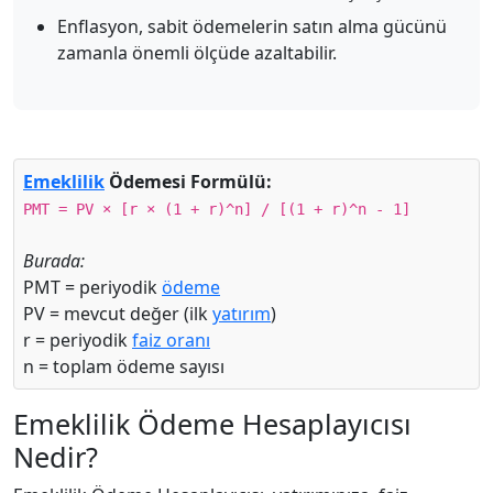
Enflasyon, sabit ödemelerin satın alma gücünü
zamanla önemli ölçüde azaltabilir.
Emeklilik
Ödemesi Formülü:
PMT = PV × [r × (1 + r)^n] / [(1 + r)^n - 1]
Burada:
PMT = periyodik
ödeme
PV = mevcut değer (ilk
yatırım
)
r = periyodik
faiz oranı
n = toplam ödeme sayısı
Emeklilik Ödeme Hesaplayıcısı
Nedir?