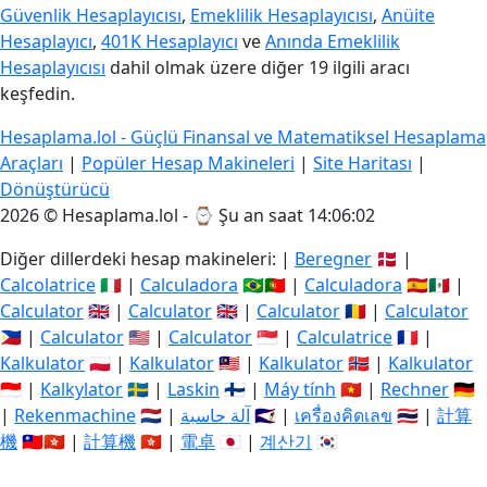
Güvenlik Hesaplayıcısı
,
Emeklilik Hesaplayıcısı
,
Anüite
Hesaplayıcı
,
401K Hesaplayıcı
ve
Anında Emeklilik
Hesaplayıcısı
dahil olmak üzere diğer 19 ilgili aracı
keşfedin.
Hesaplama.lol - Güçlü Finansal ve Matematiksel Hesaplama
Araçları
|
Popüler Hesap Makineleri
|
Site Haritası
|
Dönüştürücü
2026 © Hesaplama.lol - ⌚
Şu an saat 14:06:03
Diğer dillerdeki hesap makineleri: |
Beregner
🇩🇰 |
Calcolatrice
🇮🇹 |
Calculadora
🇧🇷🇵🇹 |
Calculadora
🇪🇸🇲🇽 |
Calculator
🇬🇧 |
Calculator
🇬🇧 |
Calculator
🇷🇴 |
Calculator
🇵🇭 |
Calculator
🇺🇸 |
Calculator
🇸🇬 |
Calculatrice
🇫🇷 |
Kalkulator
🇵🇱 |
Kalkulator
🇲🇾 |
Kalkulator
🇳🇴 |
Kalkulator
🇮🇩 |
Kalkylator
🇸🇪 |
Laskin
🇫🇮 |
Máy tính
🇻🇳 |
Rechner
🇩🇪
|
Rekenmachine
🇳🇱 |
آلة حاسبة
🇸🇦 |
เครื่องคิดเลข
🇹🇭 |
計算
機
🇹🇼🇭🇰 |
計算機
🇭🇰 |
電卓
🇯🇵 |
계산기
🇰🇷