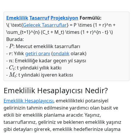
Emeklilik
Tasarruf
Projeksiyon
Formülü:
\( \text{
Gelecek Tasarruflar
} = P \times (1 + r)^n +
\sum_{t=1}^{n} (C_t + M_t) \times (1 + r)^{n - t} \)
Burada:
P
-
: Mevcut emeklilik tasarrufları
r
-
: Yıllık
getiri oranı
(
ondalık
olarak)
n
-
: Emekliliğe kadar geçen yıl sayısı
C
t
-
: t yılındaki yıllık katkı
M
t
-
: t yılındaki işveren katkısı
Emeklilik Hesaplayıcısı Nedir?
Emeklilik Hesaplayıcısı
, emeklilikteki potansiyel
gelirinizin tahmin edilmesine yardımcı olan basit ve
etkili bir emeklilik planlama aracıdır. Yaşınız,
tasarruflarınız, geliriniz ve beklenen emeklilik yaşınız
gibi detayları girerek, emeklilik hedeflerinize ulaşma