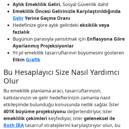
Aylık Emeklilik Geliri
, Sosyal Güvenlik dahil
Emeklilik Öncesi Gelirinizle Karşılaştırıldığında
Gelir
Yerine Geçme Oranı
Hedefinize göre aylık gelirdeki
eksiklik veya
fazlalık
Bugünün parasıyla yansıtmak için
Enflasyona Göre
Ayarlanmış Projeksiyonlar
Yıl yıl emeklilik tasarruflarının büyümesini gösteren
Etkin
Grafik
Bu Hesaplayıcı Size Nasıl Yardımcı
Olur
Bu emeklilik planlama aracı, tasarruflarınızın,
katkılarınızın ve gelir hedeflerinizin zamanla nasıl
etkileşimde bulunduğu konusunda netlik sağlar. İster
401K büyüme projeksiyonu
değerlendiriyor, ister
emeklilik çekimleri
keşfediyor, ister
geleneksel ile
Roth IRA
tasarruf stratejilerini karşılaştırıyor olun, bu