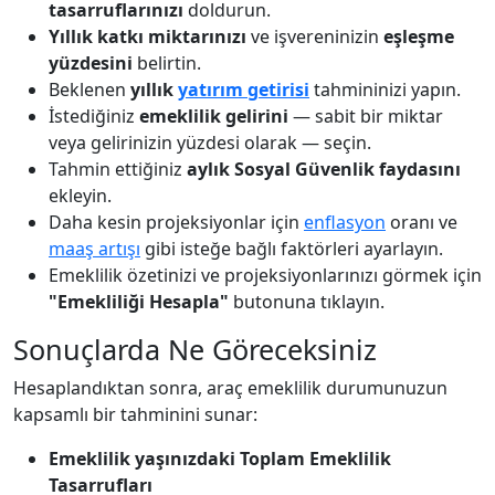
tasarruflarınızı
doldurun.
Yıllık katkı miktarınızı
ve işvereninizin
eşleşme
yüzdesini
belirtin.
Beklenen
yıllık
yatırım getirisi
tahmininizi yapın.
İstediğiniz
emeklilik gelirini
— sabit bir miktar
veya gelirinizin yüzdesi olarak — seçin.
Tahmin ettiğiniz
aylık Sosyal Güvenlik faydasını
ekleyin.
Daha kesin projeksiyonlar için
enflasyon
oranı ve
maaş artışı
gibi isteğe bağlı faktörleri ayarlayın.
Emeklilik özetinizi ve projeksiyonlarınızı görmek için
"Emekliliği Hesapla"
butonuna tıklayın.
Sonuçlarda Ne Göreceksiniz
Hesaplandıktan sonra, araç emeklilik durumunuzun
kapsamlı bir tahminini sunar:
Emeklilik yaşınızdaki Toplam Emeklilik
Tasarrufları