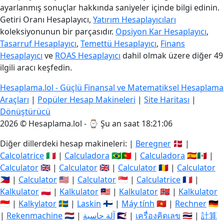
ayarlanmış sonuçlar hakkında saniyeler içinde bilgi edinin.
Getiri Oranı Hesaplayıcı,
Yatırım Hesaplayıcıları
koleksiyonunun bir parçasıdır.
Opsiyon Kar Hesaplayıcı
,
Tasarruf Hesaplayıcı
,
Temettü Hesaplayıcı
,
Finans
Hesaplayıcı
ve
ROAS Hesaplayıcı
dahil olmak üzere diğer 49
ilgili aracı keşfedin.
Hesaplama.lol - Güçlü Finansal ve Matematiksel Hesaplama
Araçları
|
Popüler Hesap Makineleri
|
Site Haritası
|
Dönüştürücü
2026 © Hesaplama.lol - ⌚
Şu an saat 18:21:07
Diğer dillerdeki hesap makineleri: |
Beregner
🇩🇰 |
Calcolatrice
🇮🇹 |
Calculadora
🇧🇷🇵🇹 |
Calculadora
🇪🇸🇲🇽 |
Calculator
🇬🇧 |
Calculator
🇬🇧 |
Calculator
🇷🇴 |
Calculator
🇵🇭 |
Calculator
🇺🇸 |
Calculator
🇸🇬 |
Calculatrice
🇫🇷 |
Kalkulator
🇵🇱 |
Kalkulator
🇲🇾 |
Kalkulator
🇳🇴 |
Kalkulator
🇮🇩 |
Kalkylator
🇸🇪 |
Laskin
🇫🇮 |
Máy tính
🇻🇳 |
Rechner
🇩🇪
|
Rekenmachine
🇳🇱 |
آلة حاسبة
🇸🇦 |
เครื่องคิดเลข
🇹🇭 |
計算