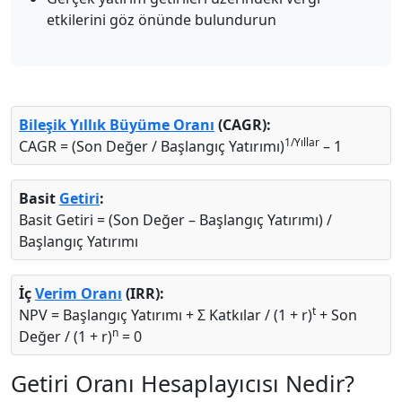
etkilerini göz önünde bulundurun
Bileşik Yıllık Büyüme Oranı
(CAGR):
1/Yıllar
CAGR = (Son Değer / Başlangıç Yatırımı)
– 1
Basit
Getiri
:
Basit Getiri = (Son Değer – Başlangıç Yatırımı) /
Başlangıç Yatırımı
İç
Verim Oranı
(IRR):
t
NPV = Başlangıç Yatırımı + Σ Katkılar / (1 + r)
+ Son
n
Değer / (1 + r)
= 0
Getiri Oranı Hesaplayıcısı Nedir?