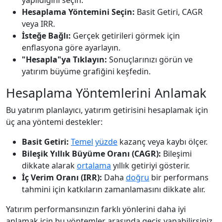
yapıldığını seçin.
Hesaplama Yöntemini Seçin:
Basit Getiri, CAGR
veya IRR.
İsteğe Bağlı:
Gerçek getirileri görmek için
enflasyona göre ayarlayın.
"Hesapla"ya Tıklayın:
Sonuçlarınızı görün ve
yatırım büyüme grafiğini keşfedin.
Hesaplama Yöntemlerini Anlamak
Bu yatırım planlayıcı, yatırım getirisini hesaplamak için
üç ana yöntemi destekler:
Basit Getiri:
Temel
yüzde
kazanç veya kaybı ölçer.
Bileşik Yıllık Büyüme Oranı (CAGR):
Bileşimi
dikkate alarak
ortalama
yıllık getiriyi gösterir.
İç Verim Oranı (IRR):
Daha
doğru
bir performans
tahmini için katkıların zamanlamasını dikkate alır.
Yatırım performansınızın farklı yönlerini daha iyi
anlamak için bu yöntemler arasında geçiş yapabilirsiniz.