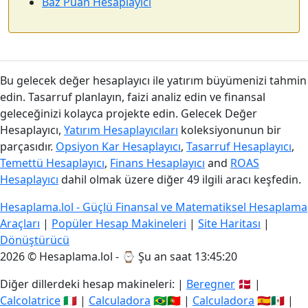
Baz Puan Hesaplayıcı
Bu gelecek değer hesaplayıcı ile yatırım büyümenizi tahmin
edin. Tasarruf planlayın, faizi analiz edin ve finansal
geleceğinizi kolayca projekte edin. Gelecek Değer
Hesaplayıcı,
Yatırım Hesaplayıcıları
koleksiyonunun bir
parçasıdır.
Opsiyon Kar Hesaplayıcı
,
Tasarruf Hesaplayıcı
,
Temettü Hesaplayıcı
,
Finans Hesaplayıcı
and
ROAS
Hesaplayıcı
dahil olmak üzere diğer 49 ilgili aracı keşfedin.
Hesaplama.lol - Güçlü Finansal ve Matematiksel Hesaplama
Araçları
|
Popüler Hesap Makineleri
|
Site Haritası
|
Dönüştürücü
2026 © Hesaplama.lol - ⌚
Şu an saat 13:45:20
Diğer dillerdeki hesap makineleri: |
Beregner
🇩🇰 |
Calcolatrice
🇮🇹 |
Calculadora
🇧🇷🇵🇹 |
Calculadora
🇪🇸🇲🇽 |