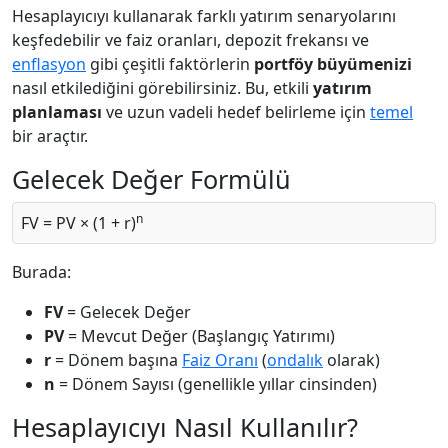
Hesaplayıcıyı kullanarak farklı yatırım senaryolarını
keşfedebilir ve faiz oranları, depozit frekansı ve
enflasyon
gibi çeşitli faktörlerin
portföy büyümenizi
nasıl etkilediğini görebilirsiniz. Bu, etkili
yatırım
planlaması
ve uzun vadeli hedef belirleme için
temel
bir araçtır.
Gelecek Değer Formülü
n
FV = PV × (1 + r)
Burada:
FV
= Gelecek Değer
PV
= Mevcut Değer (Başlangıç Yatırımı)
r
= Dönem başına
Faiz Oranı
(
ondalık
olarak)
n
= Dönem Sayısı (genellikle yıllar cinsinden)
Hesaplayıcıyı Nasıl Kullanılır?