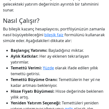
gelecekteki yatırım değerinizin ayrıntılı bir tahminini
sunar.
Nasıl Çalışır?
Bu bileşik kazanç hesaplayıcısı, portföyünüzün zamanla
nasıl büyüyebileceğini
bileşik faiz
formülünü kullanarak
simüle eder. Aşağıdakileri dikkate alır:
Başlangıç Yatırımı:
Başladığınız miktar.
Aylık Katkılar:
Her ay eklenen tekrarlayan
yatırımlar.
Temettü Verimi:
Yüzde
olarak ifade edilen yıllık
temettü getirisi.
Temettü Büyüme Oranı:
Temettülerin her yıl ne
kadar artması bekleniyor.
Hisse Fiyatı Büyümesi:
Hisse değerinde beklenen
yıllık artış.
Yeniden Yatırım Seçeneği:
Temettüleri yeniden
yatırıp yatırmayacağınız veya
gelir
olarak alıp