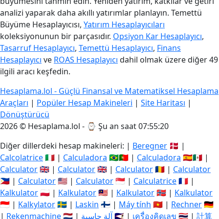
büyümesini tahmin edin. Yeniden yatırım, katkılar ve getiri
analizi yaparak daha akıllı yatırımlar planlayın. Temettü
Büyüme Hesaplayıcısı,
Yatırım Hesaplayıcıları
koleksiyonunun bir parçasıdır.
Opsiyon Kar Hesaplayıcı
,
Tasarruf Hesaplayıcı
,
Temettü Hesaplayıcı
,
Finans
Hesaplayıcı
ve
ROAS Hesaplayıcı
dahil olmak üzere diğer 49
ilgili aracı keşfedin.
Hesaplama.lol - Güçlü Finansal ve Matematiksel Hesaplama
Araçları
|
Popüler Hesap Makineleri
|
Site Haritası
|
Dönüştürücü
2026 © Hesaplama.lol - ⌚
Şu an saat 07:55:20
Diğer dillerdeki hesap makineleri: |
Beregner
🇩🇰 |
Calcolatrice
🇮🇹 |
Calculadora
🇧🇷🇵🇹 |
Calculadora
🇪🇸🇲🇽 |
Calculator
🇬🇧 |
Calculator
🇬🇧 |
Calculator
🇷🇴 |
Calculator
🇵🇭 |
Calculator
🇺🇸 |
Calculator
🇸🇬 |
Calculatrice
🇫🇷 |
Kalkulator
🇵🇱 |
Kalkulator
🇲🇾 |
Kalkulator
🇳🇴 |
Kalkulator
🇮🇩 |
Kalkylator
🇸🇪 |
Laskin
🇫🇮 |
Máy tính
🇻🇳 |
Rechner
🇩🇪
|
Rekenmachine
🇳🇱 |
آلة حاسبة
🇸🇦 |
เครื่องคิดเลข
🇹🇭 |
計算