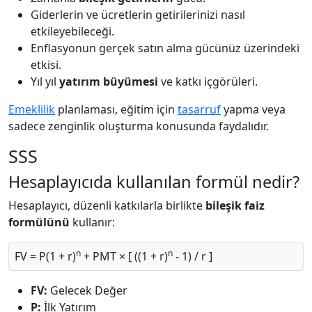
Giderlerin ve ücretlerin getirilerinizi nasıl
etkileyebileceği.
Enflasyonun gerçek satın alma gücünüz üzerindeki
etkisi.
Yıl yıl
yatırım büyümesi
ve katkı içgörüleri.
Emeklilik
planlaması, eğitim için
tasarruf
yapma veya
sadece zenginlik oluşturma konusunda faydalıdır.
SSS
Hesaplayıcıda kullanılan formül nedir?
Hesaplayıcı, düzenli katkılarla birlikte
bileşik faiz
formülünü
kullanır:
n
n
FV = P(1 + r)
+ PMT × [ ((1 + r)
- 1) / r ]
FV:
Gelecek Değer
P:
İlk Yatırım