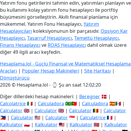
Yatırım fonu getirilerini tahmin edin, yatırımları planlayın ve
bu kullanımı kolay yatırım fonu hesaplayıcı ile portföy
büyümesini görselleştirin. Akıllı finansal planlama için
mükemmel. Yatırım Fonu Hesaplayıcı,
Yatırım
Hesaplayıcıları
koleksiyonunun bir parçasıdır.
Opsiyon Kar
Hesaplayıcı
,
Tasarruf Hesaplayıcı
,
Temettü Hesaplayıcı
,
Finans Hesaplayıcı
ve
ROAS Hesaplayıcı
dahil olmak üzere
diğer 49 ilgili aracı keşfedin.
Hesaplama.lol - Güçlü Finansal ve Matematiksel Hesaplama
Araçları
|
Popüler Hesap Makineleri
|
Site Haritası
|
Dönüştürücü
2026 © Hesaplama.lol - ⌚
Şu an saat 12:02:21
Diğer dillerdeki hesap makineleri: |
Beregner
🇩🇰 |
Calcolatrice
🇮🇹 |
Calculadora
🇧🇷🇵🇹 |
Calculadora
🇪🇸🇲🇽 |
Calculator
🇬🇧 |
Calculator
🇬🇧 |
Calculator
🇷🇴 |
Calculator
🇵🇭 |
Calculator
🇺🇸 |
Calculator
🇸🇬 |
Calculatrice
🇫🇷 |
Kalkulator
🇵🇱 |
Kalkulator
🇲🇾 |
Kalkulator
🇳🇴 |
Kalkulator