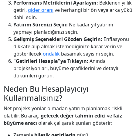
Performans Metriklerini Ayarlayın:
Beklenen yıllık
getiri,
gider oranı
ve herhangi bir ön veya arka yükü
dahil edin.
Yatırım Sürenizi Seçin:
Ne kadar yıl yatırım
yapmayı planladığınızı seçin.
Gelişmiş Seçenekleri Gözden Geçirin:
Enflasyonu
dikkate alıp almak istemediğinize karar verin ve
gösterilecek
ondalık
basamak sayısını seçin.
"Getirileri Hesapla"ya Tıklayın:
Anında
projeksiyonları, büyüme grafiklerini ve detaylı
dökümleri görün.
Neden Bu Hesaplayıcıyı
Kullanmalısınız?
Net projeksiyonlar olmadan yatırım planlamak riskli
olabilir. Bu araç,
gelecek değer tahmin edici
ve
faiz
büyüme aracı
olarak çalışarak şunları gösterir:
Zamanla
bileşik getirilerin
gücü.