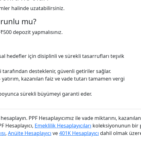
imler halinde uzatabilirsiniz.
orunlu mu?
z ₹500 depozit yapmalısınız.
l hedefler için disiplinli ve sürekli tasarrufları teşvik
arafından desteklenir, güvenli getiriler sağlar.
- yatırım, kazanılan faiz ve vade tutarı tamamen vergi
 boyunca sürekli büyümeyi garanti eder.
hesaplayın. PPF Hesaplayıcımız ile vade miktarını, kazanılan 
PF Hesaplayıcı,
Emeklilik Hesaplayıcıları
koleksiyonunun bir p
ısı
,
Anüite Hesaplayıcı
ve
401K Hesaplayıcı
dahil olmak üzere 