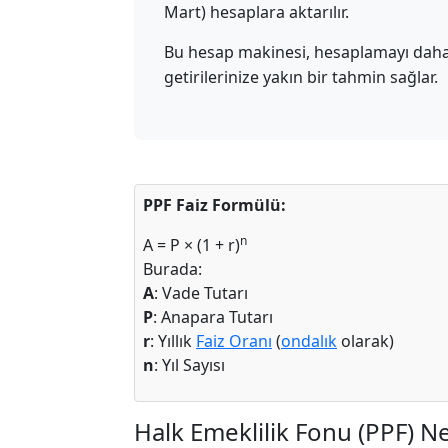
Mart) hesaplara aktarılır.
Bu hesap makinesi, hesaplamayı daha k
getirilerinize yakın bir tahmin sağlar.
PPF Faiz Formülü:
n
A = P × (1 + r)
Burada:
A
: Vade Tutarı
P
: Anapara Tutarı
r
: Yıllık
Faiz Oranı
(
ondalık
olarak)
n
: Yıl Sayısı
Halk Emeklilik Fonu (PPF) N