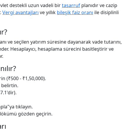
vlet destekli uzun vadeli bir
tasarruf
planıdır ve cazip
.
Vergi avantajları
ve yıllık
bileşik faiz oranı
ile disiplinli
ır?
 oranı ve seçilen yatırım süresine dayanarak vade tutarını,
der. Hesaplayıcı, hesaplama sürecini basitleştirir ve
r.
nılır?
irin (₹500 - ₹1,50,000).
 belirtin.
7.1'dir).
pla"ya tıklayın.
ık dökümü gözden geçirin.
rı