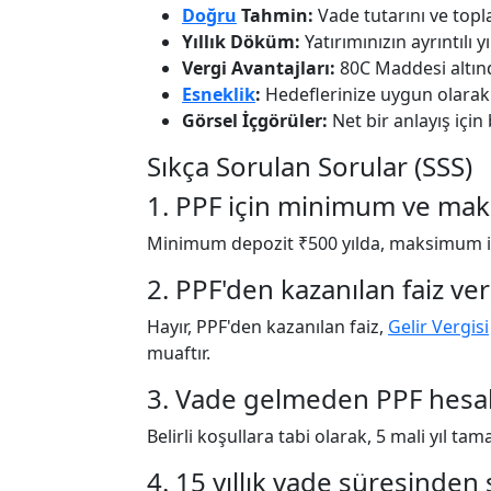
Doğru
Tahmin:
Vade tutarını ve topla
Yıllık Döküm:
Yatırımınızın ayrıntılı y
Vergi Avantajları:
80C Maddesi altında
Esneklik
:
Hedeflerinize uygun olarak y
Görsel İçgörüler:
Net bir anlayış içi
Sıkça Sorulan Sorular (SSS)
1. PPF için minimum ve mak
Minimum depozit ₹500 yılda, maksimum is
2. PPF'den kazanılan faiz ver
Hayır, PPF'den kazanılan faiz,
Gelir Vergisi
muaftır.
3. Vade gelmeden PPF hesab
Belirli koşullara tabi olarak, 5 mali yıl ta
4. 15 yıllık vade süresinden