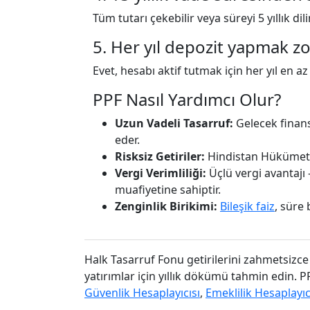
Tüm tutarı çekebilir veya süreyi 5 yıllık dil
5. Her yıl depozit yapmak z
Evet, hesabı aktif tutmak için her yıl en a
PPF Nasıl Yardımcı Olur?
Uzun Vadeli Tasarruf:
Gelecek finansa
eder.
Risksiz Getiriler:
Hindistan Hükümeti t
Vergi Verimliliği:
Üçlü vergi avantajı 
muafiyetine sahiptir.
Zenginlik Birikimi:
Bileşik faiz
, süre
Halk Tasarruf Fonu getirilerini zahmetsizce 
yatırımlar için yıllık dökümü tahmin edin. P
Güvenlik Hesaplayıcısı
,
Emeklilik Hesaplayıc