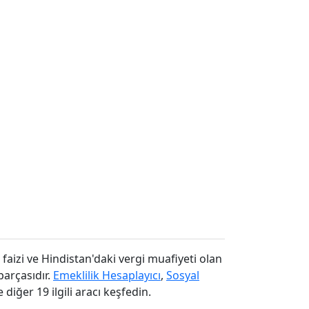
faizi ve Hindistan'daki vergi muafiyeti olan
arçasıdır.
Emeklilik Hesaplayıcı
,
Sosyal
diğer 19 ilgili aracı keşfedin.