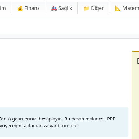
lim
💰 Finans
🚑 Sağlık
📁 Diğer
📐 Matem
Fonu) getirilerinizi hesaplayın. Bu hesap makinesi, PPF
büyüyeceğini anlamanıza yardımcı olur.