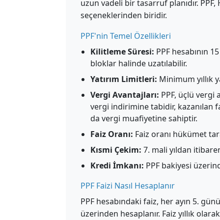
uzun vadeli bir tasarruf planıdır. PPF
seçeneklerinden biridir.
PPF'nin Temel Özellikleri
Kilitleme Süresi:
PPF hesabının 15 yı
bloklar halinde uzatılabilir.
Yatırım Limitleri:
Minimum yıllık y
Vergi Avantajları:
PPF, üçlü vergi 
vergi indirimine tabidir, kazanılan
da vergi muafiyetine sahiptir.
Faiz Oranı:
Faiz oranı hükümet tara
Kısmi Çekim:
7. mali yıldan itibaren
Kredi İmkanı:
PPF bakiyesi üzerinden
PPF Faizi Nasıl Hesaplanır
PPF hesabındaki faiz, her ayın 5. gün
üzerinden hesaplanır. Faiz yıllık olara