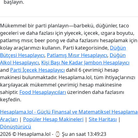
başlayın.
Mükemmel bir parti planlayın—barbekü, düğünler, taco
geceleri ve daha fazlası için yiyecek, içecek, ızgara boyutu,
patlamış mısır, beer pong ve daha fazlasını hesaplamak için
kolay araçlarımızı kullanın. Parti kategorisinde,
Düğün
Bütçesi Hesaplayıcı
,
Patlamış Mısır Hesaplayıcı
,
Düğün
Alkol Hesaplayıcı
,
Kişi Başı Ne Kadar Jambon Hesaplayıcı
and
Parti İçecek Hesaplayıcı
dahil 6 çevrimiçi hesap
makinesi bulunmaktadır. Hesaplama.lol, tüm ihtiyaçlarınızı
karşılayacak mükemmel çevrimiçi hesap makinesine
sahiptir.
Food Hesaplayıcıları
üzerinden daha fazlasını
keşfedin.
Hesaplama.lol - Güçlü Finansal ve Matematiksel Hesaplama
Araçları
|
Popüler Hesap Makineleri
|
Site Haritası
|
Dönüştürücü
2026 © Hesaplama.lol - ⌚
Şu an saat 13:49:24