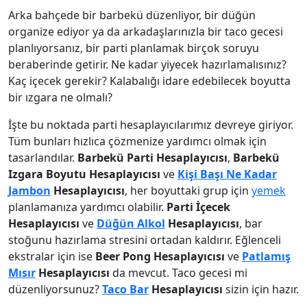
Arka bahçede bir barbekü düzenliyor, bir düğün
organize ediyor ya da arkadaşlarınızla bir taco gecesi
planlıyorsanız, bir parti planlamak birçok soruyu
beraberinde getirir. Ne kadar yiyecek hazırlamalısınız?
Kaç içecek gerekir? Kalabalığı idare edebilecek boyutta
bir ızgara ne olmalı?
İşte bu noktada parti hesaplayıcılarımız devreye giriyor.
Tüm bunları hızlıca çözmenize yardımcı olmak için
tasarlandılar.
Barbekü Parti Hesaplayıcısı
,
Barbekü
Izgara Boyutu Hesaplayıcısı
ve
Kişi Başı Ne Kadar
Jambon
Hesaplayıcısı
, her boyuttaki grup için
yemek
planlamanıza yardımcı olabilir.
Parti İçecek
Hesaplayıcısı
ve
Düğün Alkol
Hesaplayıcısı
, bar
stoğunu hazırlama stresini ortadan kaldırır. Eğlenceli
ekstralar için ise
Beer Pong Hesaplayıcısı
ve
Patlamış
Mısır
Hesaplayıcısı
da mevcut. Taco gecesi mi
düzenliyorsunuz?
Taco Bar
Hesaplayıcısı
sizin için hazır.