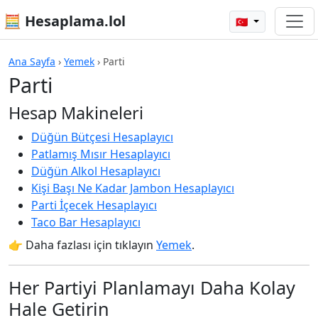
🧮 Hesaplama.lol
🇹🇷
Ana Sayfa
›
Yemek
›
Parti
Parti
Hesap Makineleri
Düğün Bütçesi Hesaplayıcı
Patlamış Mısır Hesaplayıcı
Düğün Alkol Hesaplayıcı
Kişi Başı Ne Kadar Jambon Hesaplayıcı
Parti İçecek Hesaplayıcı
Taco Bar Hesaplayıcı
👉 Daha fazlası için tıklayın
Yemek
.
Her Partiyi Planlamayı Daha Kolay
Hale Getirin