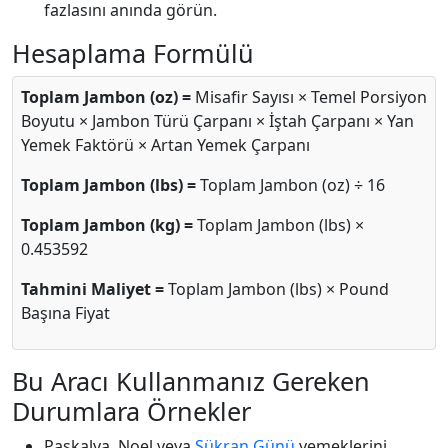
fazlasını anında görün.
Hesaplama Formülü
Toplam Jambon (oz) =
Misafir Sayısı × Temel Porsiyon
Boyutu × Jambon Türü Çarpanı × İştah Çarpanı × Yan
Yemek Faktörü × Artan Yemek Çarpanı
Toplam Jambon (lbs) =
Toplam Jambon (oz) ÷ 16
Toplam Jambon (kg) =
Toplam Jambon (lbs) ×
0.453592
Tahmini Maliyet =
Toplam Jambon (lbs) × Pound
Başına Fiyat
Bu Aracı Kullanmanız Gereken
Durumlara Örnekler
Paskalya, Noel veya
Şükran Günü
yemeklerini