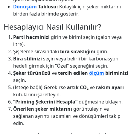
Dönüşüm
Tablosu:
Kolaylık için şeker miktarını
birden fazla birimde gösterir.
Hesaplayıcı Nasıl Kullanılır?
Parti hacminizi
girin ve birimi seçin (galon veya
litre).
Şişeleme sırasındaki
bira sıcaklığını
girin.
Bira stilinizi
seçin veya belirli bir karbonasyon
hedefi girmek için “Özel” seçeneğini seçin.
Şeker türünüzü
ve
tercih edilen
ölçüm
biriminizi
seçin.
(İsteğe bağlı) Gerekirse
artık CO₂
ve
rakım ayarı
kutularını işaretleyin.
“Priming Şekerini Hesapla”
düğmesine tıklayın.
Önerilen şeker miktarını
görüntüleyin ve
sağlanan ayrıntılı adımları ve dönüşümleri takip
edin.