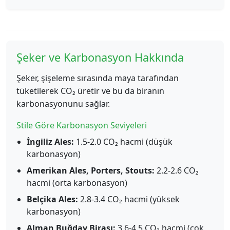
Şeker ve Karbonasyon Hakkında
Şeker, şişeleme sırasında maya tarafından
tüketilerek CO₂ üretir ve bu da biranın
karbonasyonunu sağlar.
Stile Göre Karbonasyon Seviyeleri
İngiliz Ales:
1.5-2.0 CO₂ hacmi (düşük
karbonasyon)
Amerikan Ales, Porters, Stouts:
2.2-2.6 CO₂
hacmi (orta karbonasyon)
Belçika Ales:
2.8-3.4 CO₂ hacmi (yüksek
karbonasyon)
Alman Buğday Birası:
3.6-4.5 CO₂ hacmi (çok