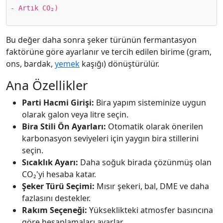
- Artık CO₂)
Bu değer daha sonra şeker türünün fermantasyon
faktörüne göre ayarlanır ve tercih edilen birime (gram,
ons, bardak,
yemek
kaşığı) dönüştürülür.
Ana Özellikler
Parti Hacmi Girişi:
Bira yapım sisteminize uygun
olarak galon veya litre seçin.
Bira Stili Ön Ayarları:
Otomatik olarak önerilen
karbonasyon seviyeleri için yaygın bira stillerini
seçin.
Sıcaklık Ayarı:
Daha soğuk birada çözünmüş olan
CO₂'yi hesaba katar.
Şeker Türü Seçimi:
Mısır şekeri, bal, DME ve daha
fazlasını destekler.
Rakım Seçeneği:
Yükseklikteki atmosfer basıncına
göre hesaplamaları ayarlar.