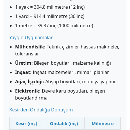
1 ayak = 304.8 milimetre (12 inç)
1 yard = 914.4 milimetre (36 inç)
1 metre = 39.37 inç (1000 milimetre)
Yaygın Uygulamalar
Mühendislik:
Teknik çizimler, hassas makineler,
toleranslar
Üretim:
Bileşen boyutları, malzeme kalınlığı
İnşaat:
İnşaat malzemeleri, mimari planlar
Ağaç İşçiliği:
Ahşap boyutları, mobilya yapımı
Elektronik:
Devre kartı boyutları, bileşen
boyutlandırma
Kesirden Ondalığa Dönüşüm
Kesir (inç)
Ondalık (inç)
Milimetre