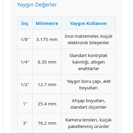
Yaygın Değerler
İnç
Milimetre
Yaygın Kullanım
İnce malzemeler, küçük
1/8"
3.175 mm
elektronik bileşenler
Standart kontrplak
1/4"
6.35 mm
kalınlığı, altıgen
anahtarlar
Yaygın boru çapı, alet
1/2"
12.7 mm
boyutları
Ahşap boyutları,
1"
25.4 mm
standart ölçümler
Kamera lensleri, küçük
3"
76.2 mm
paketlenmiş ürünler