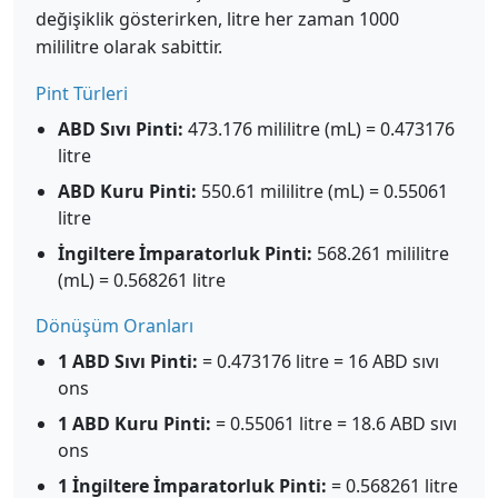
değişiklik gösterirken, litre her zaman 1000
mililitre olarak sabittir.
Pint Türleri
ABD Sıvı Pinti:
473.176 mililitre (mL) = 0.473176
litre
ABD Kuru Pinti:
550.61 mililitre (mL) = 0.55061
litre
İngiltere İmparatorluk Pinti:
568.261 mililitre
(mL) = 0.568261 litre
Dönüşüm Oranları
1 ABD Sıvı Pinti:
= 0.473176 litre = 16 ABD sıvı
ons
1 ABD Kuru Pinti:
= 0.55061 litre = 18.6 ABD sıvı
ons
1 İngiltere İmparatorluk Pinti:
= 0.568261 litre