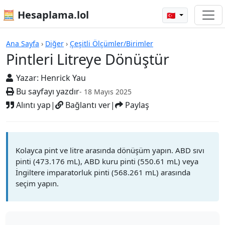
🧮 Hesaplama.lol
🇹🇷
Hesap Makineleri
Ana Sayfa
›
Diğer
›
Çeşitli Ölçümler/Birimler
Pintleri Litreye Dönüştür
Yazar:
Henrick Yau
Bu sayfayı yazdır
- 18 Mayıs 2025
Alıntı yap
|
Bağlantı ver
|
Paylaş
Kolayca pint ve litre arasında dönüşüm yapın. ABD sıvı
pinti (473.176 mL), ABD kuru pinti (550.61 mL) veya
İngiltere imparatorluk pinti (568.261 mL) arasında
seçim yapın.