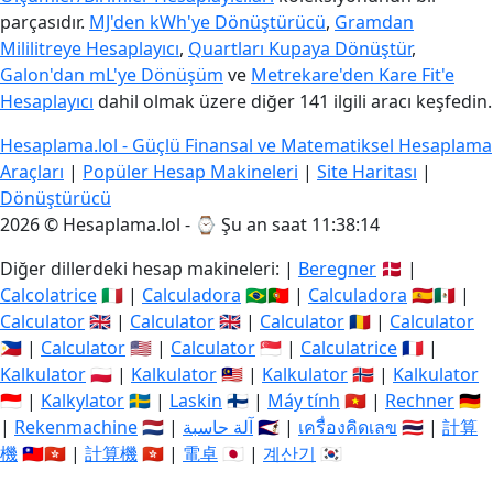
parçasıdır.
MJ'den kWh'ye Dönüştürücü
,
Gramdan
Mililitreye Hesaplayıcı
,
Quartları Kupaya Dönüştür
,
Galon'dan mL'ye Dönüşüm
ve
Metrekare'den Kare Fit'e
Hesaplayıcı
dahil olmak üzere diğer 141 ilgili aracı keşfedin.
Hesaplama.lol - Güçlü Finansal ve Matematiksel Hesaplama
Araçları
|
Popüler Hesap Makineleri
|
Site Haritası
|
Dönüştürücü
2026 © Hesaplama.lol - ⌚
Şu an saat 11:38:15
Diğer dillerdeki hesap makineleri: |
Beregner
🇩🇰 |
Calcolatrice
🇮🇹 |
Calculadora
🇧🇷🇵🇹 |
Calculadora
🇪🇸🇲🇽 |
Calculator
🇬🇧 |
Calculator
🇬🇧 |
Calculator
🇷🇴 |
Calculator
🇵🇭 |
Calculator
🇺🇸 |
Calculator
🇸🇬 |
Calculatrice
🇫🇷 |
Kalkulator
🇵🇱 |
Kalkulator
🇲🇾 |
Kalkulator
🇳🇴 |
Kalkulator
🇮🇩 |
Kalkylator
🇸🇪 |
Laskin
🇫🇮 |
Máy tính
🇻🇳 |
Rechner
🇩🇪
|
Rekenmachine
🇳🇱 |
آلة حاسبة
🇸🇦 |
เครื่องคิดเลข
🇹🇭 |
計算
機
🇹🇼🇭🇰 |
計算機
🇭🇰 |
電卓
🇯🇵 |
계산기
🇰🇷