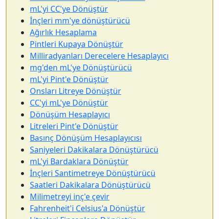
mL'yi CC'ye Dönüştür
İnçleri mm'ye dönüştürücü
Ağırlık Hesaplama
Pintleri Kupaya Dönüştür
Milliradyanları Derecelere Hesaplayıcı
mg'den mL'ye Dönüştürücü
mL'yi Pint'e Dönüştür
Onsları Litreye Dönüştür
CC'yi mL'ye Dönüştür
Dönüşüm Hesaplayıcı
Litreleri Pint'e Dönüştür
Basınç Dönüşüm Hesaplayıcısı
Saniyeleri Dakikalara Dönüştürücü
mL'yi Bardaklara Dönüştür
İnçleri Santimetreye Dönüştürücü
Saatleri Dakikalara Dönüştürücü
Milimetreyi inç'e çevir
Fahrenheit'i Celsius'a Dönüştür