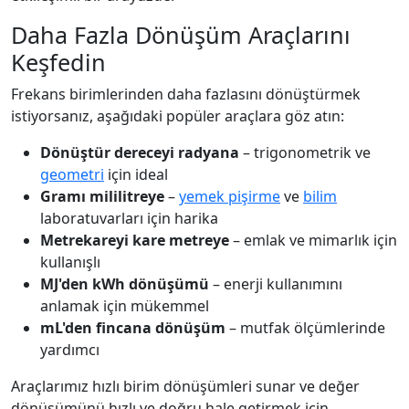
Daha Fazla Dönüşüm Araçlarını
Keşfedin
Frekans birimlerinden daha fazlasını dönüştürmek
istiyorsanız, aşağıdaki popüler araçlara göz atın:
Dönüştür dereceyi radyana
– trigonometrik ve
geometri
için ideal
Gramı mililitreye
–
yemek pişirme
ve
bilim
laboratuvarları için harika
Metrekareyi kare metreye
– emlak ve mimarlık için
kullanışlı
MJ'den kWh dönüşümü
– enerji kullanımını
anlamak için mükemmel
mL'den fincana dönüşüm
– mutfak ölçümlerinde
yardımcı
Araçlarımız hızlı birim dönüşümleri sunar ve değer
dönüşümünü hızlı ve doğru hale getirmek için