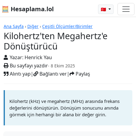
🧮 Hesaplama.lol
🇹🇷
Hesap Makineleri
Ana Sayfa
›
Diğer
›
Çeşitli Ölçümler/Birimler
Kilohertz'ten Megahertz'e
Dönüştürücü
Yazar:
Henrick Yau
Bu sayfayı yazdır
- 8 Ekim 2025
Alıntı yap
|
Bağlantı ver
|
Paylaş
Kilohertz (kHz) ve megahertz (MHz) arasında frekans
değerlerini dönüştürün. Dönüşüm sonucunu anında
görmek için herhangi bir alana bir değer girin.