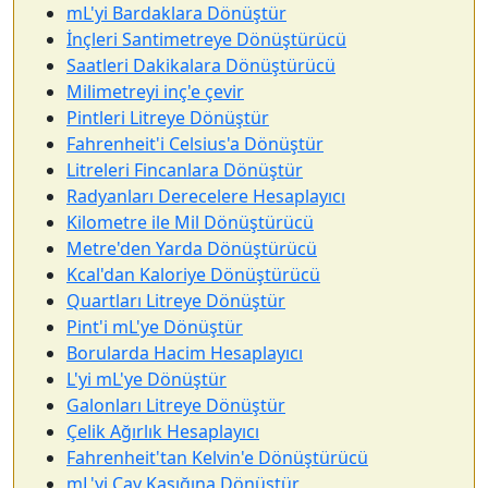
mL'yi Bardaklara Dönüştür
İnçleri Santimetreye Dönüştürücü
Saatleri Dakikalara Dönüştürücü
Milimetreyi inç'e çevir
Pintleri Litreye Dönüştür
Fahrenheit'i Celsius'a Dönüştür
Litreleri Fincanlara Dönüştür
Radyanları Derecelere Hesaplayıcı
Kilometre ile Mil Dönüştürücü
Metre'den Yarda Dönüştürücü
Kcal'dan Kaloriye Dönüştürücü
Quartları Litreye Dönüştür
Pint'i mL'ye Dönüştür
Borularda Hacim Hesaplayıcı
L'yi mL'ye Dönüştür
Galonları Litreye Dönüştür
Çelik Ağırlık Hesaplayıcı
Fahrenheit'tan Kelvin'e Dönüştürücü
mL'yi Çay Kaşığına Dönüştür