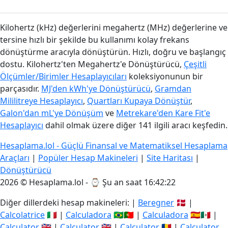
Kilohertz (kHz) değerlerini megahertz (MHz) değerlerine ve
tersine hızlı bir şekilde bu kullanımı kolay frekans
dönüştürme aracıyla dönüştürün. Hızlı, doğru ve başlangıç
dostu. Kilohertz'ten Megahertz'e Dönüştürücü,
Çeşitli
Ölçümler/Birimler Hesaplayıcıları
koleksiyonunun bir
parçasıdır.
MJ'den kWh'ye Dönüştürücü
,
Gramdan
Mililitreye Hesaplayıcı
,
Quartları Kupaya Dönüştür
,
Galon'dan mL'ye Dönüşüm
ve
Metrekare'den Kare Fit'e
Hesaplayıcı
dahil olmak üzere diğer 141 ilgili aracı keşfedin.
Hesaplama.lol - Güçlü Finansal ve Matematiksel Hesaplama
Araçları
|
Popüler Hesap Makineleri
|
Site Haritası
|
Dönüştürücü
2026 © Hesaplama.lol - ⌚
Şu an saat 16:42:23
Diğer dillerdeki hesap makineleri: |
Beregner
🇩🇰 |
Calcolatrice
🇮🇹 |
Calculadora
🇧🇷🇵🇹 |
Calculadora
🇪🇸🇲🇽 |
Calculator
🇬🇧 |
Calculator
🇬🇧 |
Calculator
🇷🇴 |
Calculator