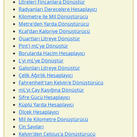
Litreleri Fincanlara Dönüştür
Radyanları Derecelere Hesaplayıcı
Kilometre ile Mil Dönüştürücü
Metre'den Yarda Dönüştürücü
Kcal'dan Kaloriye Dönüştürücü
Quartları Litreye Dönüştür
Pint'i mL'ye Dönüştür
Borularda Hacim Hesaplayıcı
L'yi mL'ye Dönüştür
Galonları Litreye Dönüştür
Çelik Ağırlık Hesaplayıcı
Fahrenheit'tan Kelvin'e Dönüştürücü
mL'yi Çay Kaşığına Dönüştür
Şifre Gücü Hesaplayıcı
Küplü Yarda Hesaplayıcı
Ölçek Hesaplayıcı
Mil ile Kilometre Dönüştürücü
Çin Sayıları
Kelvin'den Celsius'a Dönüştürücü