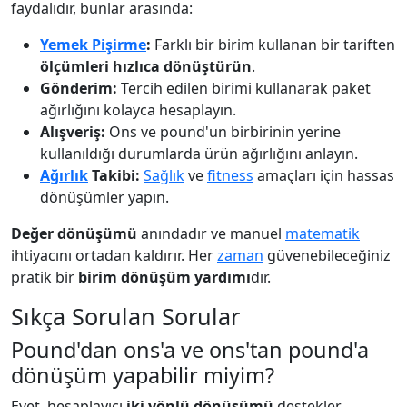
faydalıdır, bunlar arasında:
Yemek Pişirme
:
Farklı bir birim kullanan bir tariften
ölçümleri hızlıca dönüştürün
.
Gönderim:
Tercih edilen birimi kullanarak paket
ağırlığını kolayca hesaplayın.
Alışveriş:
Ons ve pound'un birbirinin yerine
kullanıldığı durumlarda ürün ağırlığını anlayın.
Ağırlık
Takibi:
Sağlık
ve
fitness
amaçları için hassas
dönüşümler yapın.
Değer dönüşümü
anındadır ve manuel
matematik
ihtiyacını ortadan kaldırır. Her
zaman
güvenebileceğiniz
pratik bir
birim dönüşüm yardımı
dır.
Sıkça Sorulan Sorular
Pound'dan ons'a ve ons'tan pound'a
dönüşüm yapabilir miyim?
Evet, hesaplayıcı
iki yönlü dönüşümü
destekler.