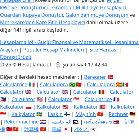
Hesaplayıcıları
koleksiyonunun bir parçasıdır.
MJ'den
kWh'ye Dönüştürücü
,
Gramdan Mililitreye Hesaplayıcı
,
Quartları Kupaya Dönüştür
,
Galon'dan mL'ye Dönüşüm
ve
Metrekare'den Kare Fit'e Hesaplayıcı
dahil olmak üzere
diğer 141 ilgili aracı keşfedin.
Hesaplama.lol - Güçlü Finansal ve Matematiksel Hesaplama
Araçları
|
Popüler Hesap Makineleri
|
Site Haritası
|
Dönüştürücü
2026 © Hesaplama.lol - ⌚
Şu an saat 17:42:35
Diğer dillerdeki hesap makineleri: |
Beregner
🇩🇰 |
Calcolatrice
🇮🇹 |
Calculadora
🇧🇷🇵🇹 |
Calculadora
🇪🇸🇲🇽 |
Calculator
🇬🇧 |
Calculator
🇬🇧 |
Calculator
🇷🇴 |
Calculator
🇵🇭 |
Calculator
🇺🇸 |
Calculator
🇸🇬 |
Calculatrice
🇫🇷 |
Kalkulator
🇵🇱 |
Kalkulator
🇲🇾 |
Kalkulator
🇳🇴 |
Kalkulator
🇮🇩 |
Kalkylator
🇸🇪 |
Laskin
🇫🇮 |
Máy tính
🇻🇳 |
Rechner
🇩🇪
|
Rekenmachine
🇳🇱 |
آلة حاسبة
🇸🇦 |
เครื่องคิดเลข
🇹🇭 |
計算
機
🇹🇼🇭🇰 |
計算機
🇭🇰 |
電卓
🇯🇵 |
계산기
🇰🇷