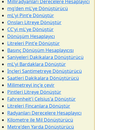
Milliradyanları Derecelere Hesaplayıcı
mg'den mL'ye Dönüştürücü
mL'yi Pint'e Dönüştür
Onsları Litreye Dönüştür
CC'yi mL'ye Dönüştür
Dönüşüm Hesaplayıcı
Litreleri Pint'e Dönüştür
Basınç Dönüşüm Hesaplayıcısı
Saniyeleri Dakikalara Dönüştürücü
mL'yi Bardaklara Dönüştür
İnçleri Santimetreye Dönüştürücü
Saatleri Dakikalara Dönüştürücü
Milimetreyi inç'e çevir
Pintleri Litreye Dönüştür
Fahrenheit'i Celsius'a Dönüştür
Litreleri Fincanlara Dönüştür
Radyanları Derecelere Hesaplayıcı
Kilometre ile Mil Dönüştürücü
Metre'den Yarda Dönüştürücü