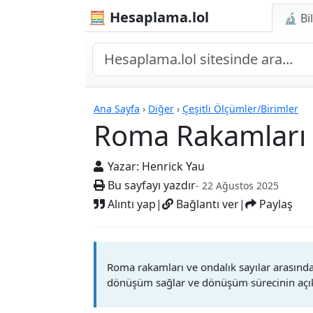
🧮 Hesaplama.lol
🔬 Bi
Hesap Makineleri
Ana Sayfa
›
Diğer
›
Çeşitli Ölçümler/Birimler
Roma Rakamları
Yazar:
Henrick Yau
Bu sayfayı yazdır
- 22 Ağustos 2025
Alıntı yap
|
Bağlantı ver
|
Paylaş
Roma rakamları ve ondalık sayılar arasın
dönüşüm sağlar ve dönüşüm sürecinin açık