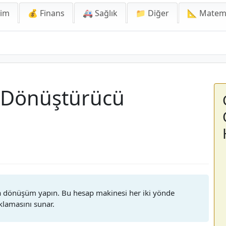
lim
💰 Finans
🚑 Sağlık
📁 Diğer
📐 Matem
 Dönüştürücü
da dönüşüm yapın. Bu hesap makinesi her iki yönde
lamasını sunar.