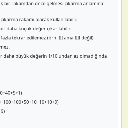
k bir rakamdan önce gelmesi çıkarma anlamına
) çıkarma rakamı olarak kullanılabilir.
r daha küçük değer çıkarılabilir.
azla tekrar edilemez (örn. III ama IIII değil).
lmez.
er daha büyük değerin 1/10'undan az olmadığında
00+40+5+1)
500+100+100+50+10+10+10+9)
 9)