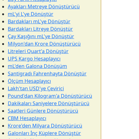
Ayakları Metreye Dönüştürücü
mL'yi L'ye Dönüştür
Bardakları mL'ye Dönüştür
Bardakları Litreye Dönüştür
Çay Kaşığını mL'ye Dönüştür
Milyon'dan Krore Dönüştürücü
Litreleri Quart'a Dönüştür
UPS Kargo Hesaplayıcı
mL'den Galona Dönüşüm
Santigradı Fahrenhayta Dönüştür
Ölçüm Hesaplayıcı
Lakh'tan USD'ye Çevirici
Pound'dan Kilogram'a Dönüştürücü
Dakikaları Saniyelere Dönüştürücü
Saatleri Günlere Dönüştürücü
CBM Hesaplayıcı
Krore'den Milyara Dönüştürücü
Galonları İnç Küplere Dönüştür