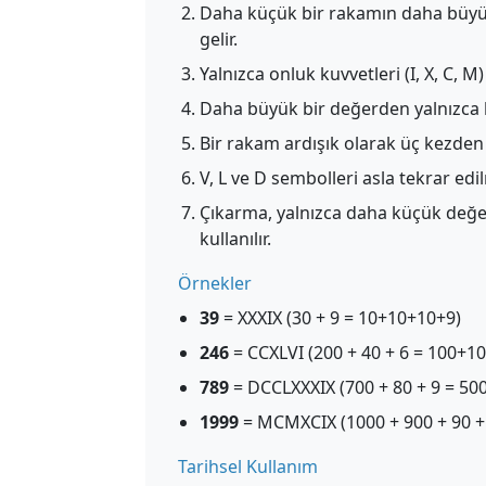
Daha küçük bir rakamın daha büyü
gelir.
Yalnızca onluk kuvvetleri (I, X, C, M
Daha büyük bir değerden yalnızca bi
Bir rakam ardışık olarak üç kezden f
V, L ve D sembolleri asla tekrar edi
Çıkarma, yalnızca daha küçük değ
kullanılır.
Örnekler
39
= XXXIX (30 + 9 = 10+10+10+9)
246
= CCXLVI (200 + 40 + 6 = 100+1
789
= DCCLXXXIX (700 + 80 + 9 = 
1999
= MCMXCIX (1000 + 900 + 90 +
Tarihsel Kullanım