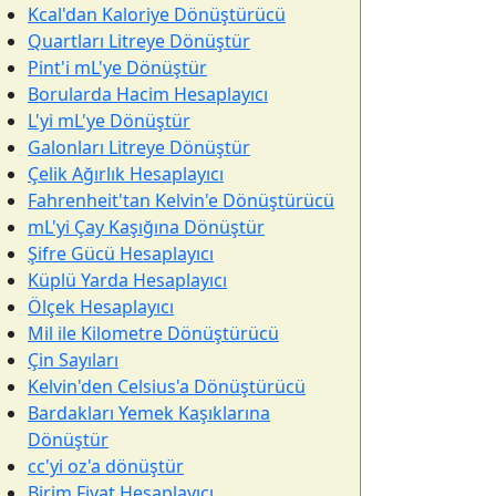
Kcal'dan Kaloriye Dönüştürücü
Quartları Litreye Dönüştür
Pint'i mL'ye Dönüştür
Borularda Hacim Hesaplayıcı
L'yi mL'ye Dönüştür
Galonları Litreye Dönüştür
Çelik Ağırlık Hesaplayıcı
Fahrenheit'tan Kelvin'e Dönüştürücü
mL'yi Çay Kaşığına Dönüştür
Şifre Gücü Hesaplayıcı
Küplü Yarda Hesaplayıcı
Ölçek Hesaplayıcı
Mil ile Kilometre Dönüştürücü
Çin Sayıları
Kelvin'den Celsius'a Dönüştürücü
Bardakları Yemek Kaşıklarına
Dönüştür
cc'yi oz'a dönüştür
Birim Fiyat Hesaplayıcı