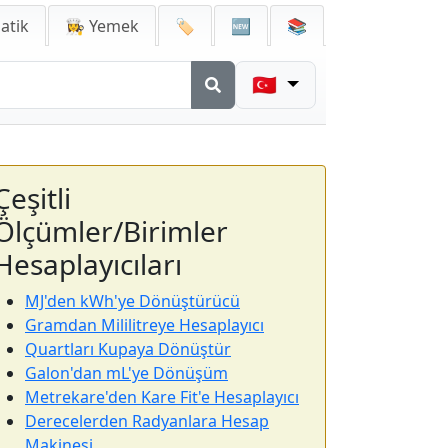
atik
👩‍🍳 Yemek
🏷️
🆕
📚
🇹🇷
Çeşitli
Ölçümler/Birimler
Hesaplayıcıları
MJ'den kWh'ye Dönüştürücü
Gramdan Mililitreye Hesaplayıcı
Quartları Kupaya Dönüştür
Galon'dan mL'ye Dönüşüm
Metrekare'den Kare Fit'e Hesaplayıcı
Derecelerden Radyanlara Hesap
Makinesi