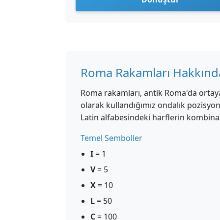
Roma Rakamları Hakkınd
Roma rakamları, antik Roma'da ortaya
olarak kullandığımız ondalık pozisyo
Latin alfabesindeki harflerin kombinasy
Temel Semboller
I
= 1
V
= 5
X
= 10
L
= 50
C
= 100