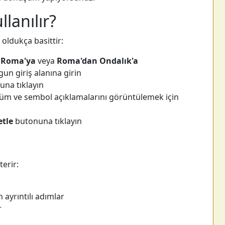
llanılır?
ldukça basittir:
 Roma'ya
veya
Roma'dan Ondalık'a
n giriş alanına girin
na tıklayın
şüm ve sembol açıklamalarını görüntülemek için
etle
butonuna tıklayın
erir:
ayrıntılı adımlar
r