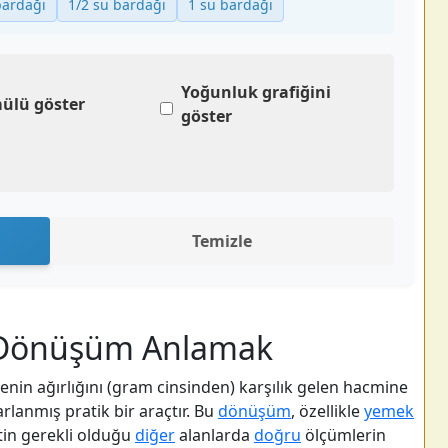
bardağı
1/2 su bardağı
1 su bardağı
Yoğunluk grafiğini
ülü göster
göster
Temizle
e Dönüşüm Anlamak
enin ağırlığını (gram cinsinden) karşılık gelen hacmine
rlanmış pratik bir araçtır. Bu
dönüşüm
, özellikle
yemek
yetin gerekli olduğu
diğer
alanlarda
doğru
ölçümlerin