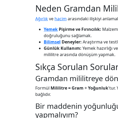
Neden Gramdan Milil
Ağırlık
ve
hacim
arasındaki ilişkiyi anlama
Yemek
Pişirme ve Fırıncılık:
Malzemel
doğruluğunu sağlamak.
Bilimsel
Deneyler:
Araştırma ve test
Günlük Kullanım:
Yemek hazırlığı ve
mililitre arasında dönüşüm yapmak.
Sıkça Sorulan Sorular
Gramdan mililitreye dö
Formül
Mililitre = Gram ÷ Yoğunluk
'tur
bağlıdır.
Bir maddenin yoğunluğ
yapmalıyım?