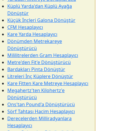
Küplü Yarda'dan Küplü Ayağa
Dönüştür
Küçük İnçleri Galona Dönüştür
CFM Hesaplayıcı
Kare Yarda Hesaplayıcı
Dönümden Metrekareye
Dönüştürücü
Mililitrelerden Gram Hesaplayıcı
Metre'den Fit'e Dönüştürücü
Bardakları Pinta Dönüştür
Litreleri İnç Küplere Dönüştür
Kare Fitten Kare Metreye Hesaplayıcı
Megahertz'ten Kilohertz'e
Dönüştürücü
Ons'tan Pound'a Dönüştürücü
Sörf Tahtası Hacim Hesaplayıcı
Derecelerden Milliradyanlara
Hesaplayıcı