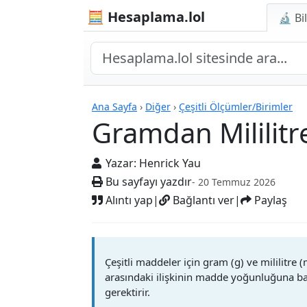
🧮 Hesaplama.lol
🔬 Bi
Hesap Makineleri
Ana Sayfa
›
Diğer
›
Çeşitli Ölçümler/Birimler
Gramdan Mililitr
Yazar:
Henrick Yau
Bu sayfayı yazdır
- 20 Temmuz 2026
Alıntı yap
|
Bağlantı ver
|
Paylaş
Çeşitli maddeler için gram (g) ve mililitr
arasındaki ilişkinin madde yoğunluğuna b
gerektirir.