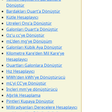
Dönüştür
Bardakları Quart'a Dönüştür
Kütle Hesaplayıcı
Litreleri Ons'a Dönüştür
Galonları Quart'a Dönüştür
Oz'u cc'ye Dönüştür
mL'den mg'ye Dönüşüm
Galonları Kübik Aya Dönüştür
Kilometre Kare'den Mil Kare'ye
Hesaplayıcı
Quartları Galonlara Dönüştür
Hız Hesaplayıcı
MWh'den kWh'ye Dönüştürücü
mL'yi CC'ye Dönüştür
İnçleri mm'ye dönüştürücü
Ağırlık Hesaplama
Pintleri Kupaya Dönüştür
Milliradyanları Derecelere Hesaplayıcı