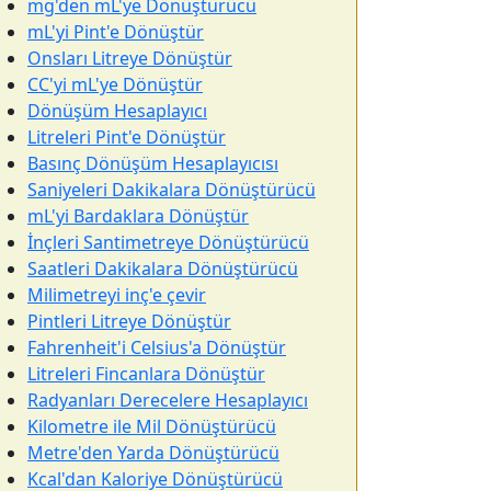
mg'den mL'ye Dönüştürücü
mL'yi Pint'e Dönüştür
Onsları Litreye Dönüştür
CC'yi mL'ye Dönüştür
Dönüşüm Hesaplayıcı
Litreleri Pint'e Dönüştür
Basınç Dönüşüm Hesaplayıcısı
Saniyeleri Dakikalara Dönüştürücü
mL'yi Bardaklara Dönüştür
İnçleri Santimetreye Dönüştürücü
Saatleri Dakikalara Dönüştürücü
Milimetreyi inç'e çevir
Pintleri Litreye Dönüştür
Fahrenheit'i Celsius'a Dönüştür
Litreleri Fincanlara Dönüştür
Radyanları Derecelere Hesaplayıcı
Kilometre ile Mil Dönüştürücü
Metre'den Yarda Dönüştürücü
Kcal'dan Kaloriye Dönüştürücü