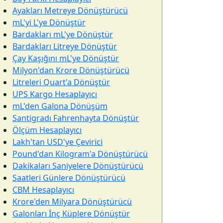
Ayakları Metreye Dönüştürücü
mL'yi L'ye Dönüştür
Bardakları mL'ye Dönüştür
Bardakları Litreye Dönüştür
Çay Kaşığını mL'ye Dönüştür
Milyon'dan Krore Dönüştürücü
Litreleri Quart'a Dönüştür
UPS Kargo Hesaplayıcı
mL'den Galona Dönüşüm
Santigradı Fahrenhayta Dönüştür
Ölçüm Hesaplayıcı
Lakh'tan USD'ye Çevirici
Pound'dan Kilogram'a Dönüştürücü
Dakikaları Saniyelere Dönüştürücü
Saatleri Günlere Dönüştürücü
CBM Hesaplayıcı
Krore'den Milyara Dönüştürücü
Galonları İnç Küplere Dönüştür