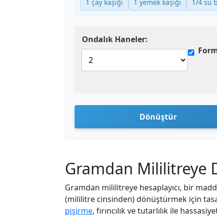
1 çay kaşığı
1 yemek kaşığı
1/4 su 
Ondalık Haneler:
Form
Dönüştür
Gramdan Mililitrey
Gramdan mililitreye hesaplayıcı, bir madd
(mililitre cinsinden) dönüştürmek için tasa
pişirme
, fırıncılık ve tutarlılık ile hassasi