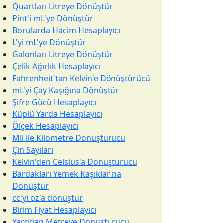
Quartları Litreye Dönüştür
Pint'i mL'ye Dönüştür
Borularda Hacim Hesaplayıcı
L'yi mL'ye Dönüştür
Galonları Litreye Dönüştür
Çelik Ağırlık Hesaplayıcı
Fahrenheit'tan Kelvin'e Dönüştürücü
mL'yi Çay Kaşığına Dönüştür
Şifre Gücü Hesaplayıcı
Küplü Yarda Hesaplayıcı
Ölçek Hesaplayıcı
Mil ile Kilometre Dönüştürücü
Çin Sayıları
Kelvin'den Celsius'a Dönüştürücü
Bardakları Yemek Kaşıklarına
Dönüştür
cc'yi oz'a dönüştür
Birim Fiyat Hesaplayıcı
Yarddan Metreye Dönüştürücü