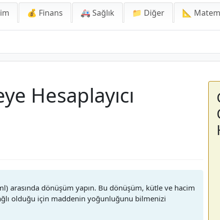
lim
💰 Finans
🚑 Sağlık
📁 Diğer
📐 Matem
eye Hesaplayıcı
e (ml) arasında dönüşüm yapın. Bu dönüşüm, kütle ve hacim
ağlı olduğu için maddenin yoğunluğunu bilmenizi