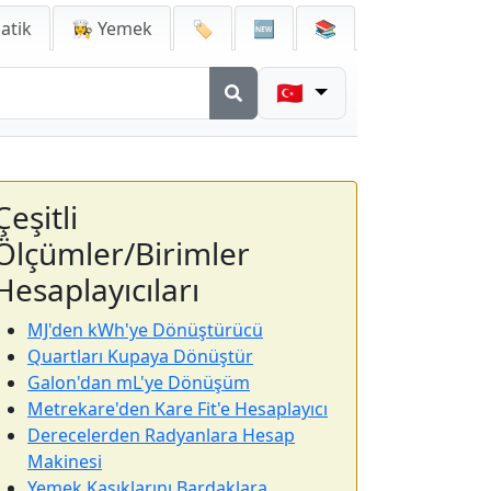
atik
👩‍🍳 Yemek
🏷️
🆕
📚
🇹🇷
Çeşitli
Ölçümler/Birimler
Hesaplayıcıları
MJ'den kWh'ye Dönüştürücü
Quartları Kupaya Dönüştür
Galon'dan mL'ye Dönüşüm
Metrekare'den Kare Fit'e Hesaplayıcı
Derecelerden Radyanlara Hesap
Makinesi
Yemek Kaşıklarını Bardaklara