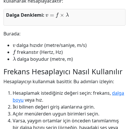
kullanarak hesaplayacaktır:
v
=
f
×
λ
Dalga Denklemi:
Burada:
v
dalga hızıdır (metre/saniye, m/s)
f
frekanstır (Hertz, Hz)
λ
dalga boyudur (metre, m)
Frekans Hesaplayıcı Nasıl Kullanılır
Hesaplayıcıyı kullanmak basittir. Bu adımları izleyin:
Hesaplamak istediğiniz değeri seçin: frekans,
dalga
boyu
veya hız.
İki bilinen değeri giriş alanlarına girin.
Açılır menülerden uygun birimleri seçin.
Varsa, yaygın ortamlar için önceden tanımlanmış
bir dalga hızını seçin (örneğin, havadaki ses veya