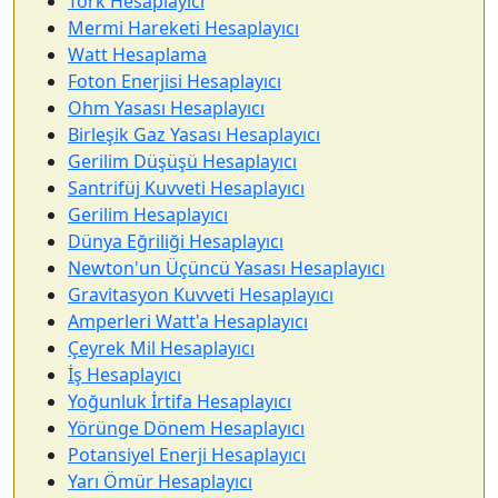
Tork Hesaplayıcı
Mermi Hareketi Hesaplayıcı
Watt Hesaplama
Foton Enerjisi Hesaplayıcı
Ohm Yasası Hesaplayıcı
Birleşik Gaz Yasası Hesaplayıcı
Gerilim Düşüşü Hesaplayıcı
Santrifüj Kuvveti Hesaplayıcı
Gerilim Hesaplayıcı
Dünya Eğriliği Hesaplayıcı
Newton'un Üçüncü Yasası Hesaplayıcı
Gravitasyon Kuvveti Hesaplayıcı
Amperleri Watt'a Hesaplayıcı
Çeyrek Mil Hesaplayıcı
İş Hesaplayıcı
Yoğunluk İrtifa Hesaplayıcı
Yörünge Dönem Hesaplayıcı
Potansiyel Enerji Hesaplayıcı
Yarı Ömür Hesaplayıcı