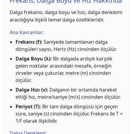
Frekans, Dalga Boyu ve Hız Hakkında
Dalga frekansı, dalga boyu ve hızı, dalga denklemi
aracılığıyla ilişkili temel dalga özellikleridir.
Ana Kavramlar:
Frekans (f):
Saniyede tamamlanan dalga
döngüleri sayısı, Hertz (Hz) cinsinden ölçülür.
Dalga Boyu (λ):
Bir dalgada ardışık karşılık
gelen noktalar arasındaki mesafe, örneğin
zirveler veya çukurlar, metre (m) cinsinden
ölçülür.
Dalga Hızı (v):
Dalganın bir ortamda hareket
ettiği hız, metre/saniye (m/s) cinsinden ölçülür.
Periyot (T):
Bir tam dalga döngüsü için geçen
süre, saniye (s) cinsinden ölçülür. Frekans ile T =
1/f olarak ilişkilidir.
Dalga Denklemi: