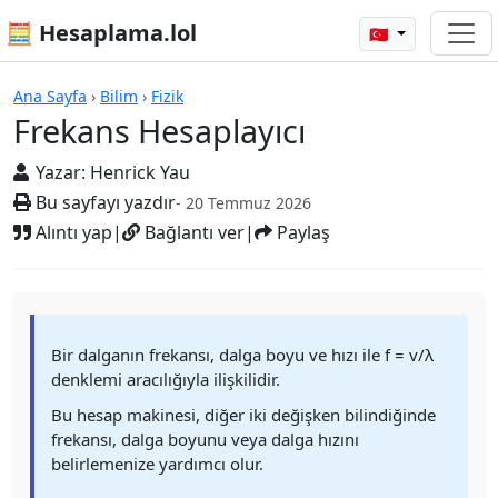
🧮 Hesaplama.lol
🇹🇷
Hesap Makineleri
Ana Sayfa
›
Bilim
›
Fizik
Frekans Hesaplayıcı
Yazar:
Henrick Yau
Bu sayfayı yazdır
- 20 Temmuz 2026
Alıntı yap
|
Bağlantı ver
|
Paylaş
Bir dalganın frekansı, dalga boyu ve hızı ile f = v/λ
denklemi aracılığıyla ilişkilidir.
Bu hesap makinesi, diğer iki değişken bilindiğinde
frekansı, dalga boyunu veya dalga hızını
belirlemenize yardımcı olur.