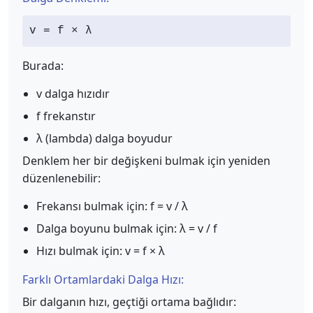
v = f × λ
Burada:
v dalga hızıdır
f frekanstır
λ (lambda) dalga boyudur
Denklem her bir değişkeni bulmak için yeniden
düzenlenebilir:
Frekansı bulmak için: f = v / λ
Dalga boyunu bulmak için: λ = v / f
Hızı bulmak için: v = f × λ
Farklı Ortamlardaki Dalga Hızı:
Bir dalganın hızı, geçtiği ortama bağlıdır: