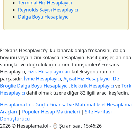
Terminal Hız Hesaplayıcı
Reynolds Sayısı Hesaplayıcı
Dalga Boyu Hesaplayıcı
Frekans Hesaplayıcı'yı kullanarak dalga frekansını, dalga
boyunu veya hızını kolayca hesaplayın. Basit girişler, anında
sonuçlar ve doğruluk için birim dönüşümleri! Frekans
Hesaplayıcı,
Fizik Hesaplayıcıları
koleksiyonunun bir
parçasıdır.
İvme Hesaplayıcı
,
Açısal Hız Hesaplayıcı
,
De
Broglie Dalga Boyu Hesaplayıcı
,
Elektrik Hesaplayıcı
ve
Tork
Hesaplayıcı
dahil olmak üzere diğer 82 ilgili aracı keşfedin.
Hesaplama.lol - Güçlü Finansal ve Matematiksel Hesaplama
Araçları
|
Popüler Hesap Makineleri
|
Site Haritası
|
Dönüştürücü
2026 © Hesaplama.lol - ⌚
Şu an saat 15:46:27