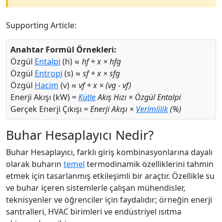
Supporting Article:
Anahtar Formül Örnekleri:
Özgül
Entalpi
(h) ≈
hf + x × hfg
Özgül
Entropi
(s) ≈
sf + x × sfg
Özgül
Hacim
(v) ≈
vf + x × (vg - vf)
Enerji Akışı (kW) =
Kütle
Akış Hızı × Özgül Entalpi
Gerçek Enerji Çıkışı =
Enerji Akışı ×
Verimlilik
(%)
Buhar Hesaplayıcı Nedir?
Buhar Hesaplayıcı, farklı giriş kombinasyonlarına dayalı
olarak buharın
temel
termodinamik özelliklerini tahmin
etmek için tasarlanmış etkileşimli bir araçtır. Özellikle su
ve buhar içeren sistemlerle çalışan mühendisler,
teknisyenler ve öğrenciler için faydalıdır; örneğin enerji
santralleri, HVAC birimleri ve endüstriyel ısıtma