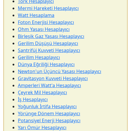
Tork Hesaplayıcı
Mermi Hareketi Hesaplayıcı
Watt Hesaplama
Foton Enerjisi Hesaplayıcı
Ohm Yasası Hesaplayıcı
Birleşik Gaz Yasası Hesaplayıcı
Gerilim Düşüşü Hesaplayıcı
Santrifüj Kuvveti Hesaplayıcı
Gerilim Hesaplayıcı
Dünya Eğriliği Hesaplayıcı
Newton'un Üçüncü Yasası Hesaplayıcı
Gravitasyon Kuvveti Hesaplayıcı
Amperleri Watt'a Hesaplayıcı
Çeyrek Mil Hesaplayıcı
İş Hesaplayıcı
Yoğunluk İrtifa Hesaplayıcı
Yörünge Dönem Hesaplayıcı
Potansiyel Enerji Hesaplayıcı
Yarı Ömür Hesaplayıcı