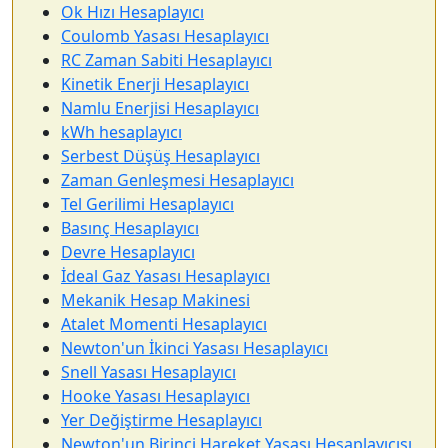
Ok Hızı Hesaplayıcı
Coulomb Yasası Hesaplayıcı
RC Zaman Sabiti Hesaplayıcı
Kinetik Enerji Hesaplayıcı
Namlu Enerjisi Hesaplayıcı
kWh hesaplayıcı
Serbest Düşüş Hesaplayıcı
Zaman Genleşmesi Hesaplayıcı
Tel Gerilimi Hesaplayıcı
Basınç Hesaplayıcı
Devre Hesaplayıcı
İdeal Gaz Yasası Hesaplayıcı
Mekanik Hesap Makinesi
Atalet Momenti Hesaplayıcı
Newton'un İkinci Yasası Hesaplayıcı
Snell Yasası Hesaplayıcı
Hooke Yasası Hesaplayıcı
Yer Değiştirme Hesaplayıcı
Newton'un Birinci Hareket Yasası Hesaplayıcısı