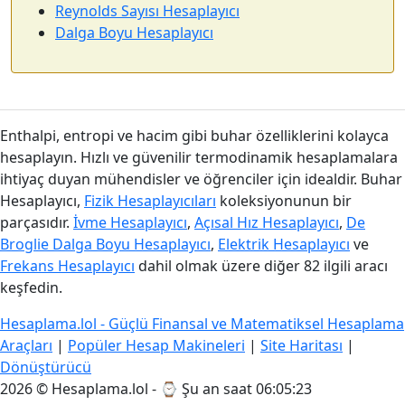
Reynolds Sayısı Hesaplayıcı
Dalga Boyu Hesaplayıcı
Enthalpi, entropi ve hacim gibi buhar özelliklerini kolayca
hesaplayın. Hızlı ve güvenilir termodinamik hesaplamalara
ihtiyaç duyan mühendisler ve öğrenciler için idealdir. Buhar
Hesaplayıcı,
Fizik Hesaplayıcıları
koleksiyonunun bir
parçasıdır.
İvme Hesaplayıcı
,
Açısal Hız Hesaplayıcı
,
De
Broglie Dalga Boyu Hesaplayıcı
,
Elektrik Hesaplayıcı
ve
Frekans Hesaplayıcı
dahil olmak üzere diğer 82 ilgili aracı
keşfedin.
Hesaplama.lol - Güçlü Finansal ve Matematiksel Hesaplama
Araçları
|
Popüler Hesap Makineleri
|
Site Haritası
|
Dönüştürücü
2026 © Hesaplama.lol - ⌚
Şu an saat 06:05:23