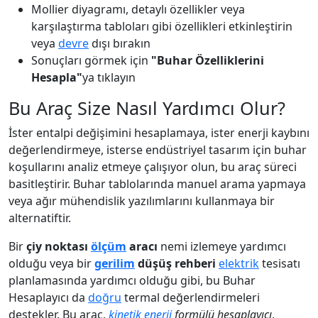
Mollier diyagramı, detaylı özellikler veya
karşılaştırma tabloları gibi özellikleri etkinleştirin
veya
devre
dışı bırakın
Sonuçları görmek için
"Buhar Özelliklerini
Hesapla"
ya tıklayın
Bu Araç Size Nasıl Yardımcı Olur?
İster entalpi değişimini hesaplamaya, ister enerji kaybını
değerlendirmeye, isterse endüstriyel tasarım için buhar
koşullarını analiz etmeye çalışıyor olun, bu araç süreci
basitleştirir. Buhar tablolarında manuel arama yapmaya
veya ağır mühendislik yazılımlarını kullanmaya bir
alternatiftir.
Bir
çiy noktası
ölçüm
aracı
nemi izlemeye yardımcı
olduğu veya bir
gerilim
düşüş rehberi
elektrik
tesisatı
planlamasında yardımcı olduğu gibi, bu Buhar
Hesaplayıcı da
doğru
termal değerlendirmeleri
destekler. Bu araç,
kinetik enerji
formülü hesaplayıcı
,