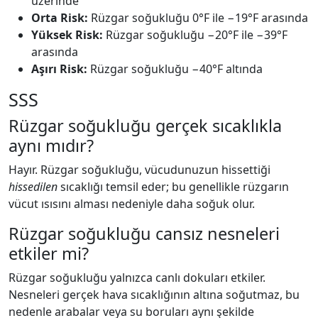
üzerinde
Orta Risk:
Rüzgar soğukluğu 0°F ile −19°F arasında
Yüksek Risk:
Rüzgar soğukluğu −20°F ile −39°F
arasında
Aşırı Risk:
Rüzgar soğukluğu −40°F altında
SSS
Rüzgar soğukluğu gerçek sıcaklıkla
aynı mıdır?
Hayır. Rüzgar soğukluğu, vücudunuzun hissettiği
hissedilen
sıcaklığı temsil eder; bu genellikle rüzgarın
vücut ısısını alması nedeniyle daha soğuk olur.
Rüzgar soğukluğu cansız nesneleri
etkiler mi?
Rüzgar soğukluğu yalnızca canlı dokuları etkiler.
Nesneleri gerçek hava sıcaklığının altına soğutmaz, bu
nedenle arabalar veya su boruları aynı şekilde