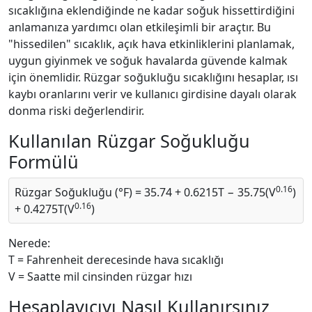
sıcaklığına eklendiğinde ne kadar soğuk hissettirdiğini
anlamanıza yardımcı olan etkileşimli bir araçtır. Bu
"hissedilen" sıcaklık, açık hava etkinliklerini planlamak,
uygun giyinmek ve soğuk havalarda güvende kalmak
için önemlidir. Rüzgar soğukluğu sıcaklığını hesaplar, ısı
kaybı oranlarını verir ve kullanıcı girdisine dayalı olarak
donma riski değerlendirir.
Kullanılan Rüzgar Soğukluğu
Formülü
0.16
Rüzgar Soğukluğu (°F) = 35.74 + 0.6215T − 35.75(V
)
0.16
+ 0.4275T(V
)
Nerede:
T = Fahrenheit derecesinde hava sıcaklığı
V = Saatte mil cinsinden rüzgar hızı
Hesaplayıcıyı Nasıl Kullanırsınız