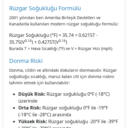
Rüzgar Soğukluğu Formülü
2001 yılından beri Amerika Birleşik Devletleri ve
Kanada'da kullanılan modern rüzgar soğukluğu formülü:
Rüzgar Soğukluğu (°F) = 35.74 + 0.6215T -
0.16
0.16
35.75(V
) + 0.4275T(V
)
Burada T = Hava Sıcaklığı (°F) ve V = Rüzgar Hızı (mph)
Donma Riski
Donma, cildin ve altındaki dokuların donmasıdır. Rüzgar
soğukluğu sıcaklığı, maruz kalan cilt için donma riskini
tahmin etmek için kullanılabilir:
Düşük Risk:
Rüzgar soğukluğu 0°F (-18°C)
üzerinde
Orta Risk:
Rüzgar soğukluğu 0°F ile -19°F
(-18°C ile -28°C) arasında
Yüksek Risk:
Rüzgar soğukluğu -20°F ile -39°F