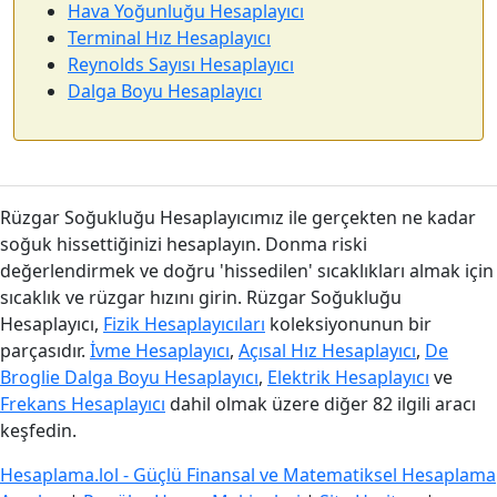
Hava Yoğunluğu Hesaplayıcı
Terminal Hız Hesaplayıcı
Reynolds Sayısı Hesaplayıcı
Dalga Boyu Hesaplayıcı
Rüzgar Soğukluğu Hesaplayıcımız ile gerçekten ne kadar
soğuk hissettiğinizi hesaplayın. Donma riski
değerlendirmek ve doğru 'hissedilen' sıcaklıkları almak için
sıcaklık ve rüzgar hızını girin. Rüzgar Soğukluğu
Hesaplayıcı,
Fizik Hesaplayıcıları
koleksiyonunun bir
parçasıdır.
İvme Hesaplayıcı
,
Açısal Hız Hesaplayıcı
,
De
Broglie Dalga Boyu Hesaplayıcı
,
Elektrik Hesaplayıcı
ve
Frekans Hesaplayıcı
dahil olmak üzere diğer 82 ilgili aracı
keşfedin.
Hesaplama.lol - Güçlü Finansal ve Matematiksel Hesaplama