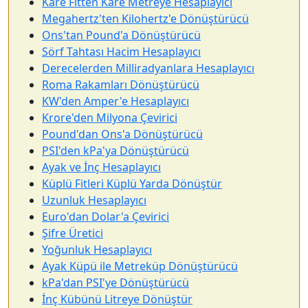
Kare Fitten Kare Metreye Hesaplayıcı
Megahertz'ten Kilohertz'e Dönüştürücü
Ons'tan Pound'a Dönüştürücü
Sörf Tahtası Hacim Hesaplayıcı
Derecelerden Milliradyanlara Hesaplayıcı
Roma Rakamları Dönüştürücü
KW'den Amper'e Hesaplayıcı
Krore'den Milyona Çevirici
Pound'dan Ons'a Dönüştürücü
PSI'den kPa'ya Dönüştürücü
Ayak ve İnç Hesaplayıcı
Küplü Fitleri Küplü Yarda Dönüştür
Uzunluk Hesaplayıcı
Euro'dan Dolar'a Çevirici
Şifre Üretici
Yoğunluk Hesaplayıcı
Ayak Küpü ile Metreküp Dönüştürücü
kPa'dan PSI'ye Dönüştürücü
İnç Kübünü Litreye Dönüştür