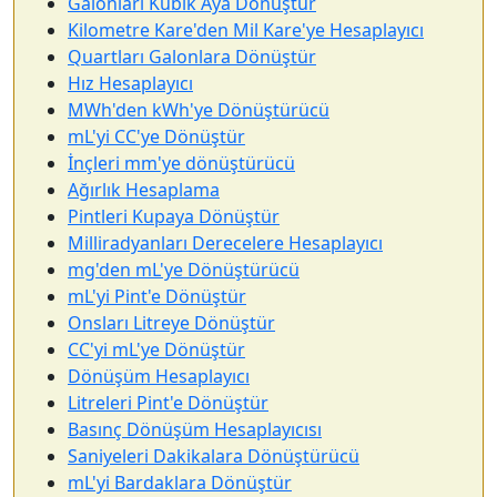
Galonları Kübik Aya Dönüştür
Kilometre Kare'den Mil Kare'ye Hesaplayıcı
Quartları Galonlara Dönüştür
Hız Hesaplayıcı
MWh'den kWh'ye Dönüştürücü
mL'yi CC'ye Dönüştür
İnçleri mm'ye dönüştürücü
Ağırlık Hesaplama
Pintleri Kupaya Dönüştür
Milliradyanları Derecelere Hesaplayıcı
mg'den mL'ye Dönüştürücü
mL'yi Pint'e Dönüştür
Onsları Litreye Dönüştür
CC'yi mL'ye Dönüştür
Dönüşüm Hesaplayıcı
Litreleri Pint'e Dönüştür
Basınç Dönüşüm Hesaplayıcısı
Saniyeleri Dakikalara Dönüştürücü
mL'yi Bardaklara Dönüştür