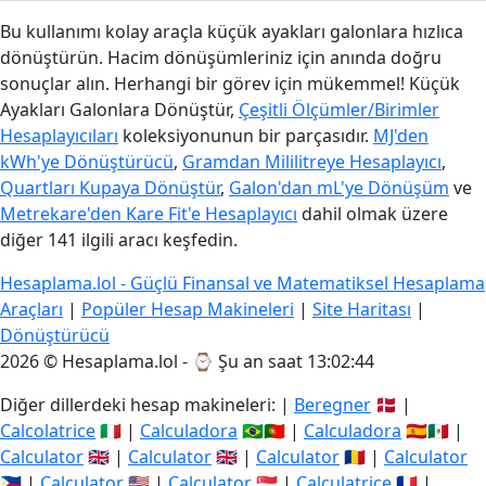
Bu kullanımı kolay araçla küçük ayakları galonlara hızlıca
dönüştürün. Hacim dönüşümleriniz için anında doğru
sonuçlar alın. Herhangi bir görev için mükemmel! Küçük
Ayakları Galonlara Dönüştür,
Çeşitli Ölçümler/Birimler
Hesaplayıcıları
koleksiyonunun bir parçasıdır.
MJ'den
kWh'ye Dönüştürücü
,
Gramdan Mililitreye Hesaplayıcı
,
Quartları Kupaya Dönüştür
,
Galon'dan mL'ye Dönüşüm
ve
Metrekare'den Kare Fit'e Hesaplayıcı
dahil olmak üzere
diğer 141 ilgili aracı keşfedin.
Hesaplama.lol - Güçlü Finansal ve Matematiksel Hesaplama
Araçları
|
Popüler Hesap Makineleri
|
Site Haritası
|
Dönüştürücü
2026 © Hesaplama.lol - ⌚
Şu an saat 13:02:45
Diğer dillerdeki hesap makineleri: |
Beregner
🇩🇰 |
Calcolatrice
🇮🇹 |
Calculadora
🇧🇷🇵🇹 |
Calculadora
🇪🇸🇲🇽 |
Calculator
🇬🇧 |
Calculator
🇬🇧 |
Calculator
🇷🇴 |
Calculator
🇵🇭 |
Calculator
🇺🇸 |
Calculator
🇸🇬 |
Calculatrice
🇫🇷 |