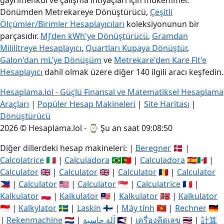
gayrimenkul ve çalışma ihtiyaçları için mükemmel.
Dönümden Metrekareye Dönüştürücü,
Çeşitli
Ölçümler/Birimler Hesaplayıcıları
koleksiyonunun bir
parçasıdır.
MJ'den kWh'ye Dönüştürücü
,
Gramdan
Mililitreye Hesaplayıcı
,
Quartları Kupaya Dönüştür
,
Galon'dan mL'ye Dönüşüm
ve
Metrekare'den Kare Fit'e
Hesaplayıcı
dahil olmak üzere diğer 140 ilgili aracı keşfedin.
Hesaplama.lol - Güçlü Finansal ve Matematiksel Hesaplama
Araçları
|
Popüler Hesap Makineleri
|
Site Haritası
|
Dönüştürücü
2026 © Hesaplama.lol - ⌚
Şu an saat 09:08:51
Diğer dillerdeki hesap makineleri: |
Beregner
🇩🇰 |
Calcolatrice
🇮🇹 |
Calculadora
🇧🇷🇵🇹 |
Calculadora
🇪🇸🇲🇽 |
Calculator
🇬🇧 |
Calculator
🇬🇧 |
Calculator
🇷🇴 |
Calculator
🇵🇭 |
Calculator
🇺🇸 |
Calculator
🇸🇬 |
Calculatrice
🇫🇷 |
Kalkulator
🇵🇱 |
Kalkulator
🇲🇾 |
Kalkulator
🇳🇴 |
Kalkulator
🇮🇩 |
Kalkylator
🇸🇪 |
Laskin
🇫🇮 |
Máy tính
🇻🇳 |
Rechner
🇩🇪
|
Rekenmachine
🇳🇱 |
آلة حاسبة
🇸🇦 |
เครื่องคิดเลข
🇹🇭 |
計算