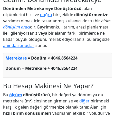
Dönümden Metrekareye Dönüştürücü
, alan
ölçümlerini hızlı ve
doğru
bir şekilde
dönüştürmenize
yardımcı olmak için tasarlanmış kullanıcı dostu bir
birim
dönüşüm aracı
dır. Gayrimenkul, tarım, arazi planlaması
ile ilgileniyorsanız veya bir alanın farklı birimlerde ne
kadar büyük olduğunu merak ediyorsanız, bu araç size
anında sonuçlar
sunar.
Metrekare
= Dönüm × 4046.8564224
Dönüm = Metrekare ÷ 4046.8564224
Bu Hesap Makinesi Ne Yapar?
Bu
ölçüm
dönüştürücü
, bir değeri ya dönüm ya da
metrekare (m²) cinsinden girmenize ve
diğer
birimdeki
karşılık gelen değeri görmenize olanak tanır. Alan için
hızlı birim dönüşümleri
yapmanın etkili bir yoludur ve