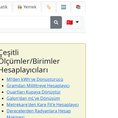
atik
👩‍🍳 Yemek
🏷️
🆕
📚
🇹🇷
Çeşitli
Ölçümler/Birimler
Hesaplayıcıları
MJ'den kWh'ye Dönüştürücü
Gramdan Mililitreye Hesaplayıcı
Quartları Kupaya Dönüştür
Galon'dan mL'ye Dönüşüm
Metrekare'den Kare Fit'e Hesaplayıcı
Derecelerden Radyanlara Hesap
Makinesi