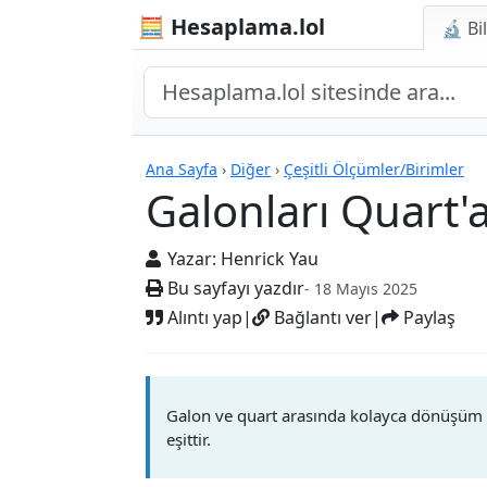
🧮 Hesaplama.lol
🔬 Bi
Hesap Makineleri
Ana Sayfa
›
Diğer
›
Çeşitli Ölçümler/Birimler
Galonları Quart'
Yazar:
Henrick Yau
Bu sayfayı yazdır
- 18 Mayıs 2025
Alıntı yap
|
Bağlantı ver
|
Paylaş
Galon ve quart arasında kolayca dönüşüm y
eşittir.