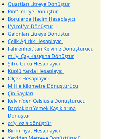
Quartları Litreye Dönüştür
Pint'i mL'ye Dönüştür
Borularda Hacim Hesaplayıcı
L'yi mL'ye Dönüştür
Galonları Litreye Dönüştür
Çelik Ağırlık Hesaplayıcı
Fahrenheit'tan Kelvin'e Dönüştürücü
mL'yi Çay Kaşığına Dönüştür
Şifre Gücü Hesaplayıcı
Küplü Yarda Hesaplayıcı
Ölçek Hesaplayıcı
Mil ile Kilometre Dönüştürücü
Çin Sayıları
Kelvin'den Celsius'a Dönüştürücü
Bardakları Yemek Kaşıklarına
Dönüştür
cc'yi oz'a dönüştür
Birim Fiyat Hesaplayıcı
Yarddan Metreye Dönüştürücü