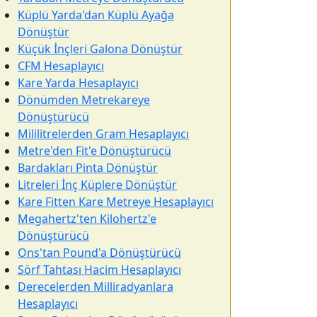
Küplü Yarda'dan Küplü Ayağa
Dönüştür
Küçük İnçleri Galona Dönüştür
CFM Hesaplayıcı
Kare Yarda Hesaplayıcı
Dönümden Metrekareye
Dönüştürücü
Mililitrelerden Gram Hesaplayıcı
Metre'den Fit'e Dönüştürücü
Bardakları Pinta Dönüştür
Litreleri İnç Küplere Dönüştür
Kare Fitten Kare Metreye Hesaplayıcı
Megahertz'ten Kilohertz'e
Dönüştürücü
Ons'tan Pound'a Dönüştürücü
Sörf Tahtası Hacim Hesaplayıcı
Derecelerden Milliradyanlara
Hesaplayıcı