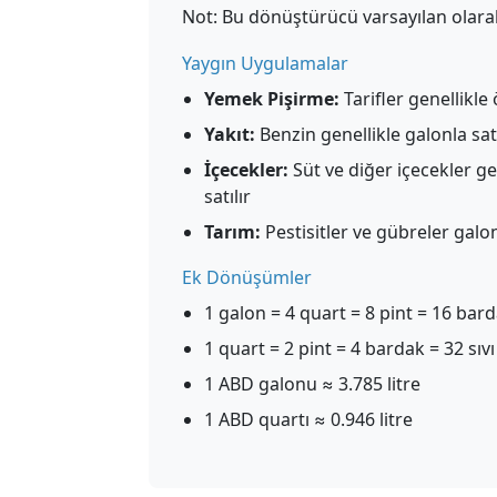
Not: Bu dönüştürücü varsayılan olarak
Yaygın Uygulamalar
Yemek Pişirme:
Tarifler genellikle
Yakıt:
Benzin genellikle galonla satı
İçecekler:
Süt ve diğer içecekler ge
satılır
Tarım:
Pestisitler ve gübreler galo
Ek Dönüşümler
1 galon = 4 quart = 8 pint = 16 bard
1 quart = 2 pint = 4 bardak = 32 sıv
1 ABD galonu ≈ 3.785 litre
1 ABD quartı ≈ 0.946 litre