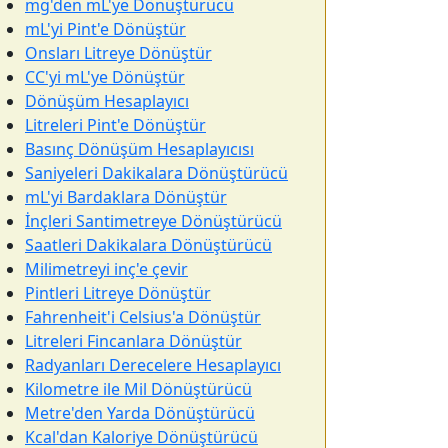
mg'den mL'ye Dönüştürücü
mL'yi Pint'e Dönüştür
Onsları Litreye Dönüştür
CC'yi mL'ye Dönüştür
Dönüşüm Hesaplayıcı
Litreleri Pint'e Dönüştür
Basınç Dönüşüm Hesaplayıcısı
Saniyeleri Dakikalara Dönüştürücü
mL'yi Bardaklara Dönüştür
İnçleri Santimetreye Dönüştürücü
Saatleri Dakikalara Dönüştürücü
Milimetreyi inç'e çevir
Pintleri Litreye Dönüştür
Fahrenheit'i Celsius'a Dönüştür
Litreleri Fincanlara Dönüştür
Radyanları Derecelere Hesaplayıcı
Kilometre ile Mil Dönüştürücü
Metre'den Yarda Dönüştürücü
Kcal'dan Kaloriye Dönüştürücü