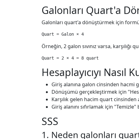
Galonları Quart'a D
Galonları quart'a dönüştürmek için formül
Quart = Galon × 4
Örneğin, 2 galon sıvınız varsa, karşılığı q
Quart = 2 × 4 = 8 quart
Hesaplayıcıyı Nasıl K
Giriş alanına galon cinsinden hacmi gi
Dönüşümü gerçekleştirmek için "Hesa
Karşılık gelen hacim quart cinsinden
Giriş alanını sıfırlamak için "Temizle"
SSS
1. Neden galonları qua