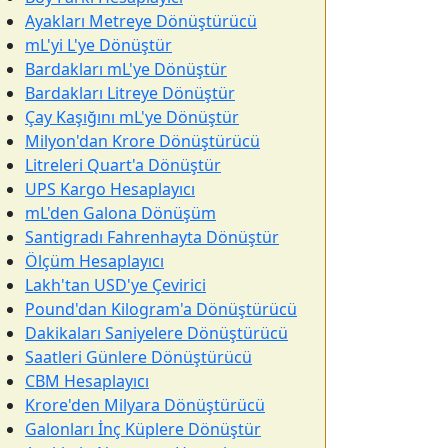
Ayakları Metreye Dönüştürücü
mL'yi L'ye Dönüştür
Bardakları mL'ye Dönüştür
Bardakları Litreye Dönüştür
Çay Kaşığını mL'ye Dönüştür
Milyon'dan Krore Dönüştürücü
Litreleri Quart'a Dönüştür
UPS Kargo Hesaplayıcı
mL'den Galona Dönüşüm
Santigradı Fahrenhayta Dönüştür
Ölçüm Hesaplayıcı
Lakh'tan USD'ye Çevirici
Pound'dan Kilogram'a Dönüştürücü
Dakikaları Saniyelere Dönüştürücü
Saatleri Günlere Dönüştürücü
CBM Hesaplayıcı
Krore'den Milyara Dönüştürücü
Galonları İnç Küplere Dönüştür