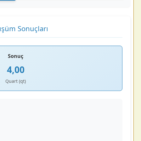
şüm Sonuçları
Sonuç
4,00
Quart (qt)