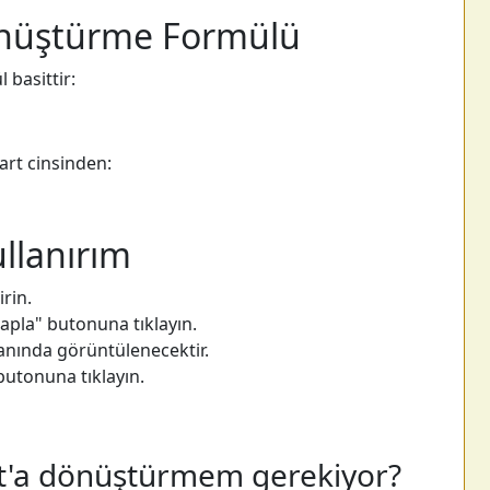
önüştürme Formülü
 basittir:
uart cinsinden:
ullanırım
rin.
pla" butonuna tıklayın.
 anında görüntülenecektir.
 butonuna tıklayın.
rt'a dönüştürmem gerekiyor?