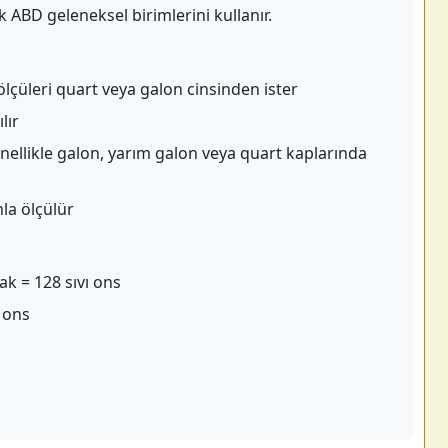
 ABD geleneksel birimlerini kullanır.
 ölçüleri quart veya galon cinsinden ister
lır
nellikle galon, yarım galon veya quart kaplarında
nla ölçülür
ak = 128 sıvı ons
ı ons