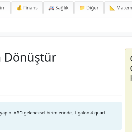
lim
💰 Finans
🚑 Sağlık
📁 Diğer
📐 Matem
a Dönüştür
apın. ABD geleneksel birimlerinde, 1 galon 4 quart