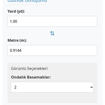
Uzunluk Dönüşümü
Yard (yd):
⇄
Metre (m):
Görüntü Seçenekleri
Ondalık Basamaklar: