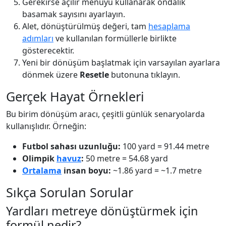
Gerekirse açılır menüyü kullanarak ondalık
basamak sayısını ayarlayın.
Alet, dönüştürülmüş değeri, tam
hesaplama
adımları
ve kullanılan formüllerle birlikte
gösterecektir.
Yeni bir dönüşüm başlatmak için varsayılan ayarlara
dönmek üzere
Resetle
butonuna tıklayın.
Gerçek Hayat Örnekleri
Bu birim dönüşüm aracı, çeşitli günlük senaryolarda
kullanışlıdır. Örneğin:
Futbol sahası uzunluğu:
100 yard = 91.44 metre
Olimpik
havuz
:
50 metre = 54.68 yard
Ortalama
insan boyu:
~1.86 yard = ~1.7 metre
Sıkça Sorulan Sorular
Yardları metreye dönüştürmek için
formül nedir?