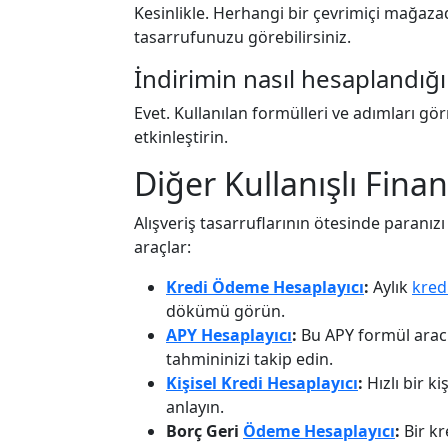
Kesinlikle. Herhangi bir çevrimiçi mağazad
tasarrufunuzu görebilirsiniz.
İndirimin nasıl hesaplandığı
Evet. Kullanılan formülleri ve adımları g
etkinleştirin.
Diğer Kullanışlı Finan
Alışveriş tasarruflarının ötesinde paranız
araçlar:
Kredi Ödeme Hesaplayıcı
:
Aylık
kred
dökümü görün.
APY Hesaplayıcı
:
Bu APY formül aracın
tahmininizi takip edin.
Kişisel Kredi Hesaplayıcı
:
Hızlı bir ki
anlayın.
Borç Geri
Ödeme Hesaplayıcı
:
Bir kr