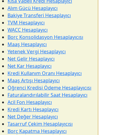
Kısa Vadeli Kredi Hesaplayıcı
Alım Gücü Hesaplayıcı
Bakiye Transferi Hesaplayıcı
TVM Hesaplayıcı
WACC Hesaplayıcı
Borç Konsolidasyon Hesaplayıcısı
Maaş Hesaplayıcı
Yetenek Vergi Hesaplayıcı
Net Gelir Hesaplayıcı
Net Kar Hesaplayıcı
Kredi Kullanım Oranı Hesaplayıcı
Maaş Artışı Hesaplayıcı
Öğrenci Kredisi Ödeme Hesaplayıcısı
Faturalandırılabilir Saat Hesaplayıcı
Acil Fon Hesaplayıcı
Kredi Kartı Hesaplayıcı
Net Değer Hesaplayıcı
Tasarruf Çekim Hesaplayıcısı
Borç Kapatma Hesaplayıcı