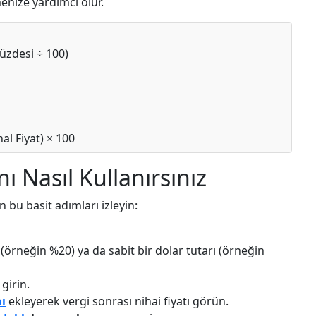
enize yardımcı olur.
Yüzdesi ÷ 100)
al Fiyat) × 100
ı Nasıl Kullanırsınız
in bu basit adımları izleyin:
(örneğin %20) ya da sabit bir dolar tutarı (örneğin
girin.
nı
ekleyerek vergi sonrası nihai fiyatı görün.