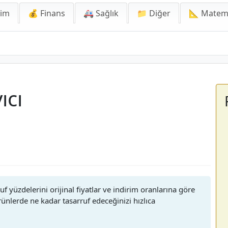
lim
💰 Finans
🚑 Sağlık
📁 Diğer
📐 Matem
ıcı
rruf yüzdelerini orijinal fiyatlar ve indirim oranlarına göre
ünlerde ne kadar tasarruf edeceğinizi hızlıca