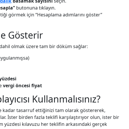
dalık
basamak sayısını
seçin.
esapla”
butonuna tıklayın.
tiği görmek için “Hesaplama adımlarını göster”
e Gösterir
e dahil olmak üzere tam bir döküm sağlar:
ygulanmışsa)
 yüzdesi
e
vergi öncesi fiyat
ayıcısı Kullanmalısınız?
 Ne kadar tasarruf ettiğinizi tam olarak göstererek,
. İster birden fazla teklifi karşılaştırıyor olun, ister bir
im yüzdesi kılavuzu her teklifin arkasındaki gerçek