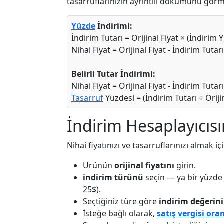
tasarruflarınızın ayrıntılı dökümünü görm
Yüzde
İndirimi:
İndirim Tutarı = Orijinal Fiyat × (İndirim 
Nihai Fiyat = Orijinal Fiyat - İndirim Tutarı
Belirli Tutar İndirimi:
Nihai Fiyat = Orijinal Fiyat - İndirim Tutarı
Tasarruf
Yüzdesi = (İndirim Tutarı ÷ Orijin
İndirim Hesaplayıcısın
Nihai fiyatınızı ve tasarruflarınızı almak iç
Ürünün
orijinal fiyatını
girin.
indirim türünü
seçin — ya bir yüzde 
25$).
Seçtiğiniz türe göre
indirim değerini
İsteğe bağlı olarak,
satış vergisi ora