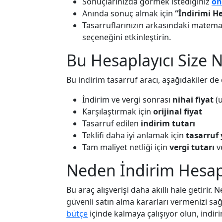
Sonuçlarınızda görmek istediğiniz
on
Anında sonuç almak için
“İndirimi H
Tasarruflarınızın arkasındaki matema
seçeneğini etkinleştirin.
Bu Hesaplayıcı Size N
Bu indirim tasarruf aracı, aşağıdakiler d
İndirim ve vergi sonrası
nihai fiyat
(u
Karşılaştırmak için
orijinal fiyat
Tasarruf edilen
indirim tutarı
Teklifi daha iyi anlamak için
tasarruf
Tam maliyet netliği için
vergi tutarı
v
Neden İndirim Hesapl
Bu araç alışverişi daha akıllı hale getirir.
güvenli satın alma kararları vermenizi sağlar
bütçe
içinde kalmaya çalışıyor olun, indir