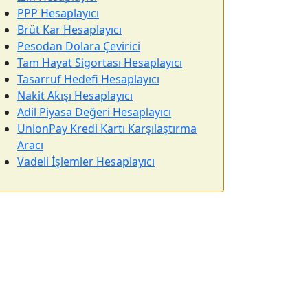
PPP Hesaplayıcı
Brüt Kar Hesaplayıcı
Pesodan Dolara Çevirici
Tam Hayat Sigortası Hesaplayıcı
Tasarruf Hedefi Hesaplayıcı
Nakit Akışı Hesaplayıcı
Adil Piyasa Değeri Hesaplayıcı
UnionPay Kredi Kartı Karşılaştırma
Aracı
Vadeli İşlemler Hesaplayıcı