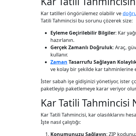
Kar Tatili Tahmincisi
Kar tatilleri öngörülemez olabilir ve
doğr
Tatili Tahmincisi bu sorunu çözerek size:
Eyleme Geçirilebilir Bilgiler
: Kar yağ
hazırlanın.
Gerçek Zamanlı Doğruluk
: Araç, gü
kullanır.
Zaman
Tasarrufu Sağlayan Kolaylı
ve kolay bir şekilde kar tahminlerine e
İster sabah işe gidişinizi yönetiyor, ister 
paketleyip paketlemeye karar veriyor olun, 
Kar Tatili Tahmincisi N
Kar Tatili Tahmincisi, kar olasılıklarını he
İşte nasıl çalıştığı:
Konumunuzu Sağlayın
: ZIP kodunu