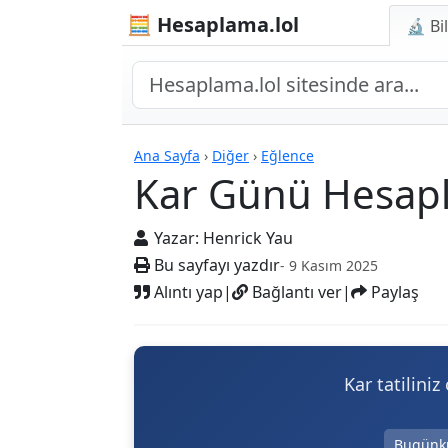
🧮 Hesaplama.lol
🔬 Bi
Hesap Makineleri
Ana Sayfa
›
Diğer
›
Eğlence
Kar Günü Hesapl
Yazar:
Henrick Yau
Bu sayfayı yazdır
- 9 Kasım 2025
Alıntı yap
|
Bağlantı ver
|
Paylaş
Kar tatilini
Bugünk