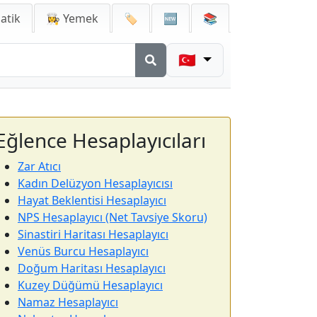
atik
👩‍🍳 Yemek
🏷️
🆕
📚
🇹🇷
Eğlence Hesaplayıcıları
Zar Atıcı
Kadın Delüzyon Hesaplayıcısı
Hayat Beklentisi Hesaplayıcı
NPS Hesaplayıcı (Net Tavsiye Skoru)
Sinastiri Haritası Hesaplayıcı
Venüs Burcu Hesaplayıcı
Doğum Haritası Hesaplayıcı
Kuzey Düğümü Hesaplayıcı
Namaz Hesaplayıcı