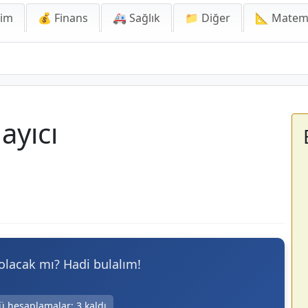
lim
💰 Finans
🚑 Sağlık
📁 Diğer
📐 Matem
ayıcı
z olacak mı? Hadi bulalım!
ü hesaplamalar:
3
kaldı