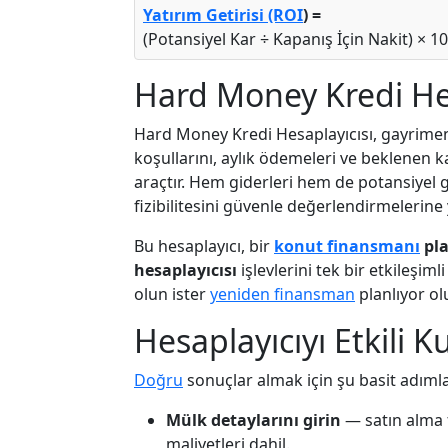
Yatırım Getirisi (ROI
) =
(Potansiyel Kar ÷ Kapanış İçin Nakit) × 1
Hard Money Kredi Hes
Hard Money Kredi Hesaplayıcısı, gayrimenku
koşullarını, aylık ödemeleri ve beklenen 
araçtır. Hem giderleri hem de potansiyel ge
fizibilitesini güvenle değerlendirmelerine 
Bu hesaplayıcı, bir
konut finansmanı
pla
hesaplayıcısı
işlevlerini tek bir etkileşiml
olun ister
yeniden finansman
planlıyor olu
Hesaplayıcıyı Etkili 
Doğru
sonuçlar almak için şu basit adımlar
Mülk detaylarını girin
— satın alma 
maliyetleri dahil.