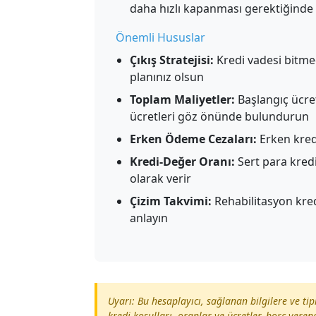
daha hızlı kapanması gerektiğinde
Önemli Hususlar
Çıkış Stratejisi:
Kredi vadesi bitme
planınız olsun
Toplam Maliyetler:
Başlangıç ücret
ücretleri göz önünde bulundurun
Erken Ödeme Cezaları:
Erken kredi
Kredi-Değer Oranı:
Sert para kredi
olarak verir
Çizim Takvimi:
Rehabilitasyon kredi
anlayın
Uyarı: Bu hesaplayıcı, sağlanan bilgilere ve ti
kredi koşulları, oranlar ve ücretler, borç verene