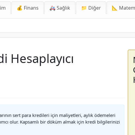
lim
💰 Finans
🚑 Sağlık
📁 Diğer
📐 Matem
i Hesaplayıcı
ının sert para kredileri için maliyetleri, aylık ödemeleri
mcı olur. Kapsamlı bir döküm almak için kredi bilgilerinizi