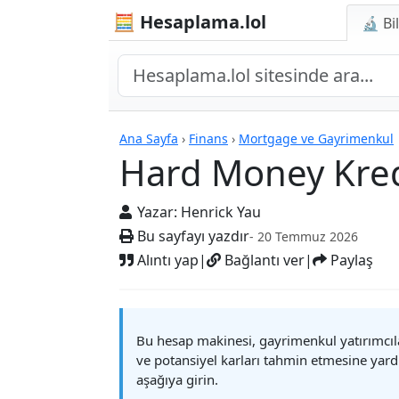
🧮 Hesaplama.lol
🔬 Bi
Hesap Makineleri
Ana Sayfa
›
Finans
›
Mortgage ve Gayrimenkul
Hard Money Kred
Yazar:
Henrick Yau
Bu sayfayı yazdır
- 20 Temmuz 2026
Alıntı yap
|
Bağlantı ver
|
Paylaş
Bu hesap makinesi, gayrimenkul yatırımcılar
ve potansiyel karları tahmin etmesine yardı
aşağıya girin.