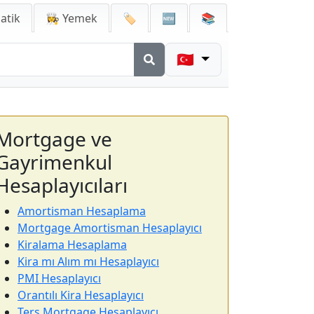
atik
👩‍🍳 Yemek
🏷️
🆕
📚
🇹🇷
Mortgage ve
Gayrimenkul
Hesaplayıcıları
Amortisman Hesaplama
Mortgage Amortisman Hesaplayıcı
Kiralama Hesaplama
Kira mı Alım mı Hesaplayıcı
PMI Hesaplayıcı
Orantılı Kira Hesaplayıcı
Ters Mortgage Hesaplayıcı