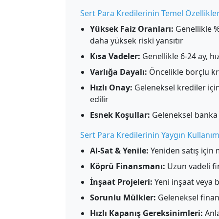
Sert Para Kredilerinin Temel Özellikler
Yüksek Faiz Oranları:
Genellikle %
daha yüksek riski yansıtır
Kısa Vadeler:
Genellikle 6-24 ay, h
Varlığa Dayalı:
Öncelikle borçlu kre
Hızlı Onay:
Geleneksel krediler için
edilir
Esnek Koşullar:
Geleneksel banka 
Sert Para Kredilerinin Yaygın Kullanım
Al-Sat & Yenile:
Yeniden satış için
Köprü Finansmanı:
Uzun vadeli f
İnşaat Projeleri:
Yeni inşaat veya 
Sorunlu Mülkler:
Geleneksel fina
Hızlı Kapanış Gereksinimleri:
Anla