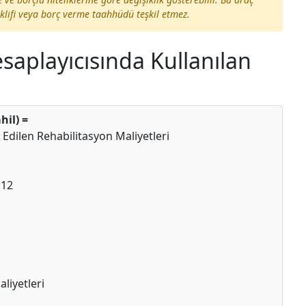
eklifi veya borç verme taahhüdü teşkil etmez.
aplayıcısında Kullanılan
hil) =
l Edilen Rehabilitasyon Maliyetleri
 12
liyetleri