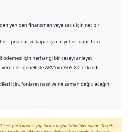
den yeniden finansman veya satış için net bir
leri, puanlar ve kapanış maliyetleri dahil tüm
 ödemesi için herhangi bir cezayı anlayın
 verenleri genellikle ARV'nin %65-80'ini kredi
leri için, fonların nasıl ve ne zaman dağıtılacağını
pik sert para kredisi yapılarına dayalı tahminler sunar. Gerçek
 ve borçlu niteliklerine göre değişiklik gösterebilir. Bu araç