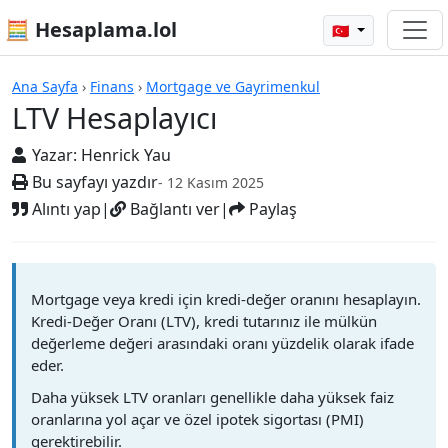
🧮 Hesaplama.lol
🇹🇷
Hesap Makineleri
Ana Sayfa
›
Finans
›
Mortgage ve Gayrimenkul
LTV Hesaplayıcı
Yazar:
Henrick Yau
Bu sayfayı yazdır
- 12 Kasım 2025
Alıntı yap
|
Bağlantı ver
|
Paylaş
Mortgage veya kredi için kredi-değer oranını hesaplayın.
Kredi-Değer Oranı (LTV), kredi tutarınız ile mülkün
değerleme değeri arasındaki oranı yüzdelik olarak ifade
eder.
Daha yüksek LTV oranları genellikle daha yüksek faiz
oranlarına yol açar ve özel ipotek sigortası (PMI)
gerektirebilir.