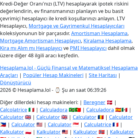
Kredi-Değer Oranı'nızı (LTV) hesaplayarak ipotek riskini
değerlendirin, ev finansmanınızı planlayın ve bu basit
çevrimiçi hesaplayıcı ile kredi koşullarınızı anlayın. LTV
Hesaplayıcı,
Mortgage ve Gayrimenkul Hesaplayıcıları
koleksiyonunun bir parçasıdır.
Amortisman Hesaplama
,
Mortgage Amortisman Hesaplayıcı
,
Kiralama Hesaplama
,
Kira mı Alım mı Hesaplayıcı
ve
PMI Hesaplayıcı
dahil olmak
üzere diğer 48 ilgili aracı keşfedin.
Hesaplama.lol - Güçlü Finansal ve Matematiksel Hesaplama
Araçları
|
Popüler Hesap Makineleri
|
Site Haritası
|
Dönüştürücü
2026 © Hesaplama.lol - ⌚
Şu an saat 06:39:26
Diğer dillerdeki hesap makineleri: |
Beregner
🇩🇰 |
Calcolatrice
🇮🇹 |
Calculadora
🇧🇷🇵🇹 |
Calculadora
🇪🇸🇲🇽 |
Calculator
🇬🇧 |
Calculator
🇬🇧 |
Calculator
🇷🇴 |
Calculator
🇵🇭 |
Calculator
🇺🇸 |
Calculator
🇸🇬 |
Calculatrice
🇫🇷 |
Kalkulator
🇵🇱 |
Kalkulator
🇲🇾 |
Kalkulator
🇳🇴 |
Kalkulator